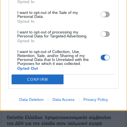
Opted In
I want to opt-out of the Sale of my
Personal Data.
Opted In
I want to opt-out of processing my
Personal Data for Targeted Advertising.
Opted In
I want to opt-out of Collection, Use,
Retention, Sale, and/or Sharing of my
Personal Data that Is Unrelated with the
Purposes for which it was collected.
Opted Out
ΡΟΗ ΕΙΔΗΣΕΩΝ
CONFIRM
ΥΠΑΑΤ: Επιπλέον 12,5 εκατ. ευρώ στις Περιφέρειες
για την ενίσχυση της βιοασφάλειας
Data Deletion
Data Access
Privacy Policy
07/08/2026 - 17:02
ΟΙΚΟΝΟΜΙΑ
Deloitte Ελλάδος: Χρηματοοικονομικός σύμβουλος
της ΔΕΗ για την είσοδο στην πολωνική αγορά