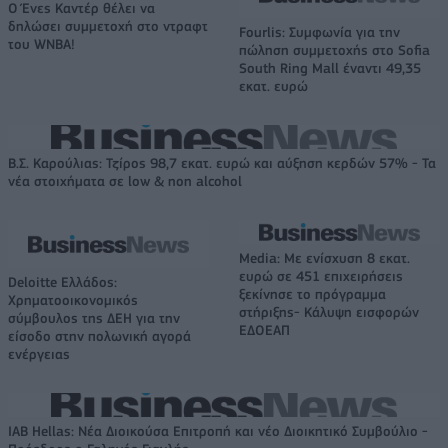
Ο Ένες Καντέρ θέλει να
δηλώσει συμμετοχή στο ντραφτ
Fourlis: Συμφωνία για την
του WNBA!
πώληση συμμετοχής στο Sofia
South Ring Mall έναντι 49,35
εκατ. ευρώ
Β.Σ. Καρούλιας: Τζίρος 98,7 εκατ. ευρώ και αύξηση κερδών 57% - Τα
νέα στοιχήματα σε low & non alcohol
Media: Με ενίσχυση 8 εκατ.
ευρώ σε 451 επιχειρήσεις
Deloitte Ελλάδος:
ξεκίνησε το πρόγραμμα
Χρηματοοικονομικός
στήριξης- Κάλυψη εισφορών
σύμβουλος της ΔΕΗ για την
ΕΔΟΕΑΠ
είσοδο στην πολωνική αγορά
ενέργειας
IAB Hellas: Νέα Διοικούσα Επιτροπή και νέο Διοικητικό Συμβούλιο -