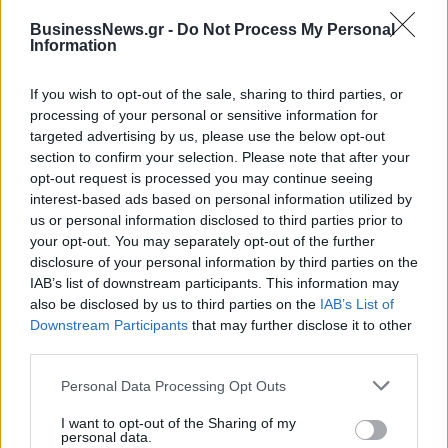
BusinessNews.gr -
Do Not Process My Personal
Alpha Bank: Για πρώτη φορά το Αρχαίο Θέατρο Επιδαύρου άνοιξε τις
Information
πύλες του σε όλους
If you wish to opt-out of the sale, sharing to third parties, or
processing of your personal or sensitive information for
targeted advertising by us, please use the below opt-out
section to confirm your selection. Please note that after your
ΠΕΡΙΣΣΌΤΕΡΑ ΣΕ ΑΥΤΉ ΤΗΝ ΚΑΤΗΓΟΡΊΑ
opt-out request is processed you may continue seeing
interest-based ads based on personal information utilized by
us or personal information disclosed to third parties prior to
your opt-out. You may separately opt-out of the further
disclosure of your personal information by third parties on the
IAB’s list of downstream participants. This information may
also be disclosed by us to third parties on the
IAB’s List of
Downstream Participants
that may further disclose it to other
Κυρ. Μητσοτάκης: "Είμαστε
Γ. Στουρνάρας: "Ακόμη μία
third parties.
έτοιμοι να αναλάβουμε
χρονιά προκλήσεων το
μεγάλες ευθύνες"
2019 για την Ελλάδα"
Personal Data Processing Opt Outs
09/01/2019 - 02:00
09/01/2019 - 02:00
I want to opt-out of the Sharing of my
personal data.