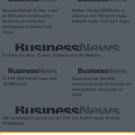
Χρηματοδότηση 8 εκατ. ευρώ
Metlen: Ρεκόρ EBITDA στο α'
σε 843 μέσα ενημέρωσης-
εξάμηνο, στα 550 εκατ. ευρώ –
Ξεκίνησε το πενταετές
Καθαρά κέρδη 313 εκατ. ευρώ
πρόγραμμα ενίσχυσης του
Τύπου
Η Chery επενδύει 75 εκατ. δολάρια στην KG Mobility
Το FIAT 500 Hybrid τώρα από
Ατρόμητος και Novibet
18.990 ευρώ
συνεχίζουν μαζί: Ανανέωση της
συνεργασίας τους μέχρι το
2028
18η συνεχόμενη χρονιά για τον ΟΤΕ στη διεθνή σειρά δεικτών
FTSE4Good