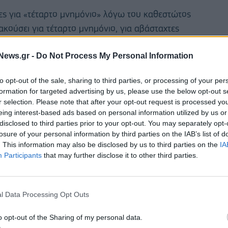
ες για «τέταρτο μνημόνιο» λόγω του καθεστώτος
ούσει για τέταρτο μνημόνιο, για αβάσταχτες
ροφικά. Η αλήθεια είναι όμως εκεί για όποιον θέλει
News.gr -
Do Not Process My Personal Information
ούθηση της Ελλάδας θα γίνεται στο γνωστό πλαίσιο
η της ευρωζώνης που εξέρχονται από πρόγραμμα.
Η
to opt-out of the sale, sharing to third parties, or processing of your per
παϊκών θεσμών θα είναι κατά δύο περισσότερες, με
formation for targeted advertising by us, please use the below opt-out s
ς παρακολούθησης δεν είναι κάποια νέα ή επιπλέον
r selection. Please note that after your opt-out request is processed y
eing interest-based ads based on personal information utilized by us or
αν στην απόφαση του Eurogroup
».
disclosed to third parties prior to your opt-out. You may separately opt-
losure of your personal information by third parties on the IAB’s list of
. This information may also be disclosed by us to third parties on the
IA
Participants
that may further disclose it to other third parties.
l Data Processing Opt Outs
o opt-out of the Sharing of my personal data.