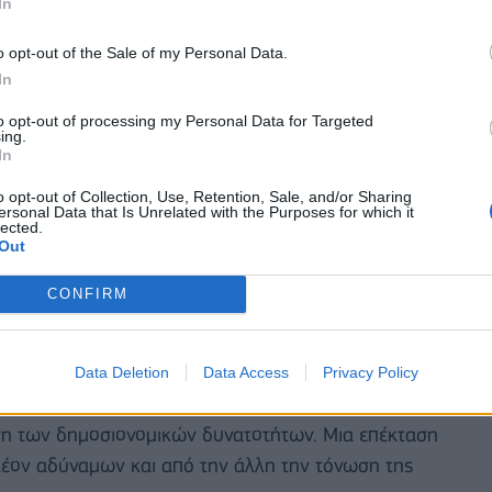
In
o opt-out of the Sale of my Personal Data.
In
to opt-out of processing my Personal Data for Targeted
θηκε στην αντιπολίτευση τονίζοντας ότι «αυτοί που
ing.
In
ια, μη ολοκληρώνοντας επιτυχώς ούτε το πρώτο
εξυπηρετήσουν προφανείς πολιτικές σκοπιμότητες
o opt-out of Collection, Use, Retention, Sale, and/or Sharing
ersonal Data that Is Unrelated with the Purposes for which it
εία της μνημονιακής εποπτείας. Δυστυχώς για
lected.
Out
ε.
Έχουμε καθαρή έξοδο από τα μνημόνια, χωρίς
α έναντι μέτρων για το χρέος, χωρίς ασφυκτική
CONFIRM
χέδια της κυβέρνησης για την επόμενη ημέρα.
Data Deletion
Data Access
Privacy Policy
στο παρελθόν αλλά «μια συνετή δημοσιονομική
άση των δημοσιονομικών δυνατοτήτων. Μια επέκταση
πλέον αδύναμων και από την άλλη την τόνωση της