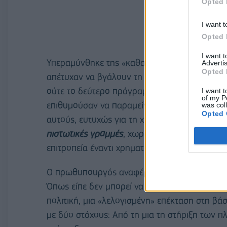
Opted 
I want t
Opted 
I want 
Υπεραμύνθηκε της «καθαρής εξόδου» και επιτέ
Advertis
Opted 
απέτυχαν να βγάλουν τη χώρα από τα μνημόν
ούτε το δεύτερο πρόγραμμα και τώρα για να 
I want t
of my P
επιθυμούσαν να παραμείνει η χώρα στην ομηρ
was col
Opted 
αυτούς, ευτυχώς για τη χώρα τους διαψεύσαμ
πιστωτικές γραμμές
, χωρίς νέα προαπαιτούμεν
επιτροπεία έναντι χρηματοδότησης».
Ο πρωθυπουργός αναφέρθηκε αναλυτικά στα σ
Όπως είπε δεν μπορεί να υπάρξει επιστροφή 
πολιτική, μια «λελογισμένη» επέκταση στη β
με δύο στόχους: Από τη μια τη στήριξη των 