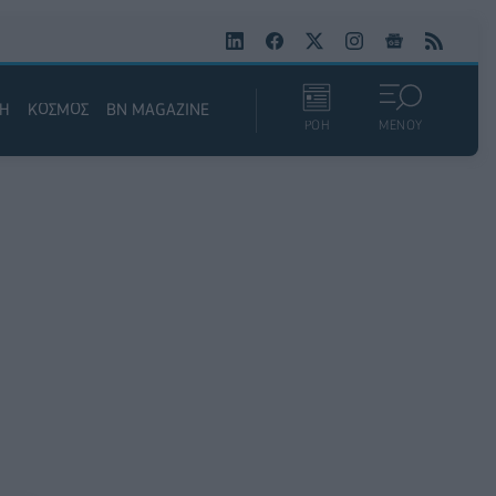
ΚΗ
ΚΟΣΜΟΣ
BN MAGAZINE
ΡΟΗ
ΜΕΝΟΥ