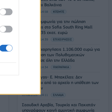
Ισπανία και Βαλκάνια
07/08/2026 - 14:58
ΚΟΣΜΟΣ
Fourlis: Συμφωνία για την πώληση
συμμετοχής στο Sofia South Ring Mall
έναντι 49,35 εκατ. ευρώ
07/08/2026 - 14:39
ΕΠΙΧΕΙΡΗΣΕΙΣ
ΥΠΠΟ: Επιχορηγήσεις 1.106.000 ευρώ για
την ενίσχυση των Πολυθεματικών
Φεστιβάλ σε όλη την Ελλάδα
07/08/2026 - 14:34
ΟΙΚΟΝΟΜΙΑ
Άρειος Πάγος- Ε. Μπακέλας: Δεν
ανασύρεται από το αρχείο η υπόθεση των
υποκλοπών
07/08/2026 - 14:11
ΕΛΛΑΔΑ
Σαουδική Αραβία, Τουρκία και Πακιστάν
υπογράφουν κοινή αμυντική συμφωνία