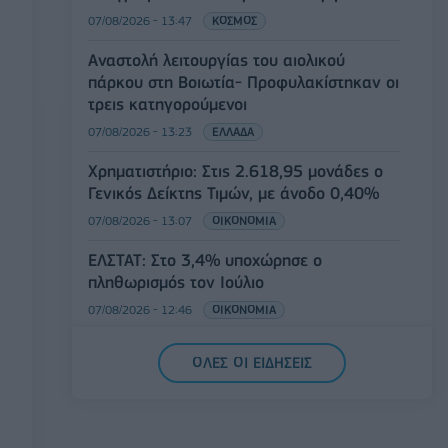
07/08/2026 - 13:47
ΚΟΣΜΟΣ
Αναστολή λειτουργίας του αιολικού
πάρκου στη Βοιωτία- Προφυλακίστηκαν οι
τρεις κατηγορούμενοι
07/08/2026 - 13:23
ΕΛΛΑΔΑ
Χρηματιστήριο: Στις 2.618,95 μονάδες ο
Γενικός Δείκτης Τιμών, με άνοδο 0,40%
07/08/2026 - 13:07
ΟΙΚΟΝΟΜΙΑ
ΕΛΣΤΑΤ: Στο 3,4% υποχώρησε ο
πληθωρισμός τον Ιούλιο
07/08/2026 - 12:46
ΟΙΚΟΝΟΜΙΑ
Εμπρησμός της Marfin: Προθεσμία έλαβε
ΟΛΕΣ ΟΙ ΕΙΔΗΣΕΙΣ
για την απολογία της η 46χρονη
κατηγορούμενη
07/08/2026 - 12:27
ΕΛΛΑΔΑ