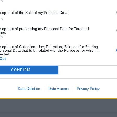
In
πύρου έχει ενταχθεί στα καταστήματα Παπασπύρου
o opt-out of the Sale of my Personal Data.
 ξεχωριστό και εκλεκτό Χριστουγεννιάτικο δώρο
In
to opt-out of processing my Personal Data for Targeted
ing.
In
o opt-out of Collection, Use, Retention, Sale, and/or Sharing
ersonal Data that Is Unrelated with the Purposes for which it
lected.
Out
ZACAPA 23
CONFIRM
Data Deletion
Data Access
Privacy Policy