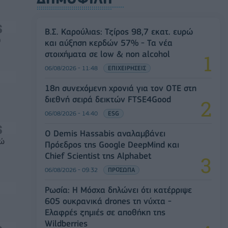
Β.Σ. Καρούλιας: Τζίρος 98,7 εκατ. ευρώ
0
και αύξηση κερδών 57% - Τα νέα
στοιχήματα σε low & non alcohol
06/08/2026 - 11:48
ΕΠΙΧΕΙΡΗΣΕΙΣ
18η συνεχόμενη χρονιά για τον ΟΤΕ στη
διεθνή σειρά δεικτών FTSE4Good
06/08/2026 - 14:40
ESG
Ο Demis Hassabis αναλαμβάνει
ρώ
Πρόεδρος της Google DeepMind και
Chief Scientist της Alphabet
06/08/2026 - 09:32
ΠΡΟΣΩΠΑ
Ρωσία: Η Μόσχα δηλώνει ότι κατέρριψε
605 ουκρανικά drones τη νύχτα -
Ελαφρές ζημιές σε αποθήκη της
Wildberries