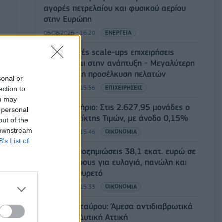
αγορές πετρελαίου και φυσικού αερίου
στην Ευρώπη
06/08/2026 - 16:20
ΕΝΕΡΓΕΙΑ
Οι ελληνικές scale-ups επιχειρήσεις
στρέφονται στην ανάπτυξη - Μεγαλύτερη
πρόκληση η προσέλκυση πελατών
sonal or
06/08/2026 - 15:56
ΕΠΙΧΕΙΡΗΣΕΙΣ
ection to
ou may
Χρηματιστήριο: Στις 2.627,95 μονάδες ο
 personal
Γενικός Δείκτης Τιμών, με άνοδο 0,15%
out of the
 downstream
06/08/2026 - 15:46
ΟΙΚΟΝΟΜΙΑ
B’s List of
ΥΠΑΑΤ: Αποζημιώσεις 38,1 εκατ. ευρώ σε
κτηνοτρόφους για ευλογιά, πανώλη και
αφθώδη πυρετό
06/08/2026 - 15:33
ΟΙΚΟΝΟΜΙΑ
Στ. Παπασταύρου: Άμεσα αντιδιαβρωτικά
έργα στη Δυτική Αττική