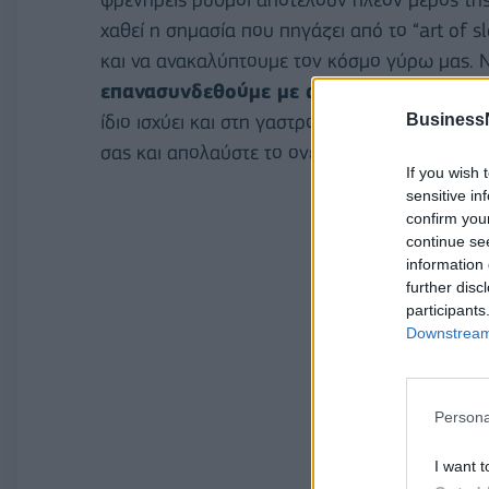
χαθεί η σημασία που πηγάζει από το “art of s
και να ανακαλύπτουμε τον κόσμο γύρω μας. Ν
επανασυνδεθούμε με ανθρώπους, τόπους
Business
ίδιο ισχύει και στη γαστρονομία. Αφήστε τις 
σας και απολαύστε το ονειρικό pairing ενός 
If you wish 
sensitive in
confirm you
continue se
information 
further disc
participants
Downstream 
Persona
I want t