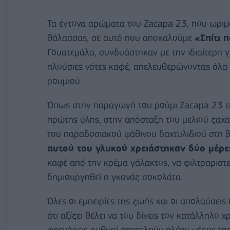
Τα έντονα αρώματα του Zacapa 23, που ωριμά
θάλασσας, σε αυτό που αποκαλούμε
«Σπίτι 
Γουατεμάλα, συνδυάστηκαν με την ιδιαίτερη γ
πλούσιες νότες καφέ, απελευθερώνοντας όλα 
ρουμιού.
Όπως στην παραγωγή του ρούμι Zacapa 23 τίπ
πρώτης ύλης, στην απόσταξη του μελιού ζαχα
του παραδοσιακού ψάθινου δαχτυλιδιού στη βά
αυτού του γλυκού χρειάστηκαν δύο μέρε
καφέ από την κρέμα γάλακτος, να φιλτραριστεί
δημιουργηθεί η γκανάζ σοκολάτα.
Όλες οι εμπειρίες της ζωής και οι απολαύσει
ότι αξίζει θέλει να του δίνεις τον κατάλληλο
φρενήρεις ρυθμοί αποτελούν πλέον μέρος της