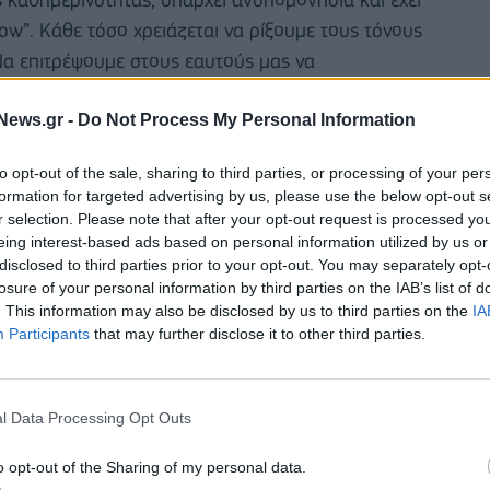
low”. Κάθε τόσο χρειάζεται να ρίξουμε τους τόνους
α επιτρέψουμε στους εαυτούς μας να
 και απολαύσεις που πραγματικά αξίζουν
. Το
News.gr -
Do Not Process My Personal Information
γεύσεις και τα αρώματα να συνοδεύσουν τις στιγμές
Zacapa 23 με ένα γλυκό. Αργά και απολαυστικά!
to opt-out of the sale, sharing to third parties, or processing of your per
formation for targeted advertising by us, please use the below opt-out s
r selection. Please note that after your opt-out request is processed y
eing interest-based ads based on personal information utilized by us or
disclosed to third parties prior to your opt-out. You may separately opt-
losure of your personal information by third parties on the IAB’s list of
. This information may also be disclosed by us to third parties on the
IA
Participants
that may further disclose it to other third parties.
l Data Processing Opt Outs
o opt-out of the Sharing of my personal data.