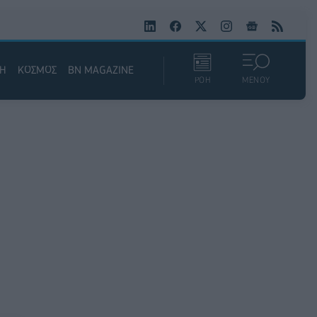
ΚΗ
ΚΟΣΜΟΣ
BN MAGAZINE
ΡΟΗ
ΜΕΝΟΥ