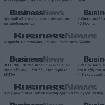
το πρόγραμμα στήριξης- Κάλυψη εισφορών ΕΔΟΕΑΠ
Νέο Audi A2 e-tron με στόχο την κορυφή
Η Chery επενδύει
της αποδοτικότητας
KG Mobility
Ουκρανία: Με Μίχαϊλιουκ και Λεν κόντρα στην Ελλάδα
HELLENiQ ENERGY: Κέρδη 393 εκατ. ευρώ
Viohalco: Αυξημέ
στο α' εξάμηνο – Στα 734 εκατ. ευρώ τα
στο α' εξάμηνο, σ
EBITDA
446 εκατ. ευρώ 
Η συμφωνία Arval-Athlon αναδιαμορφώνει την αγορά leasing