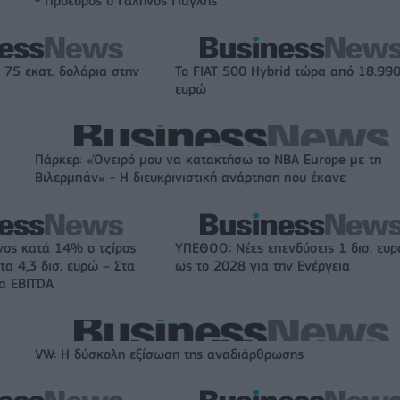
- Πρόεδρος ο Γαληνός Γιαγλής
 75 εκατ. δολάρια στην
Το FIAT 500 Hybrid τώρα από 18.99
ευρώ
Πάρκερ: «Όνειρό μου να κατακτήσω το ΝΒΑ Europe με τη
Βιλερμπάν» - Η διευκρινιστική ανάρτηση που έκανε
νος κατά 14% ο τζίρος
ΥΠΕΘΟΟ: Νέες επενδύσεις 1 δισ. ευ
τα 4,3 δισ. ευρώ – Στα
ως το 2028 για την Ενέργεια
τα EBITDA
VW: Η δύσκολη εξίσωση της αναδιάρθρωσης