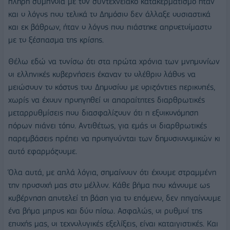
πλήρη σύμπνοια με τον συντεχνειακό κατακερματισμό ήταν
και ο λόγος που τελικά το Δημόσιο δεν άλλαξε ουσιαστικά
και εκ βάθρων, ήταν ο λόγος που πιάστηκε απροετοίμαστο
με το ξέσπασμα της κρίσης.
Θέλω εδώ να τονίσω ότι στα πρώτα χρόνια των μνημονίων
οι ελληνικές κυβερνήσεις έκαναν το ολέθριο λάθος να
μειώσουν το κόστος του Δημοσίου με οριζόντιες περικοπές,
χωρίς να έχουν προηγηθεί οι απαραίτητες διαρθρωτικές
μεταρρυθμίσεις που διασφαλίζουν ότι η εξοικονόμηση
πόρων πιάνει τόπο. Αντιθέτως, για εμάς οι διαρθρωτικές
παρεμβάσεις πρέπει να προηγούνται των δημοσιονομικών κι
αυτό εφαρμόζουμε.
Όλα αυτά, με απλά λόγια, σημαίνουν ότι έχουμε στραμμένη
την προσοχή μας στο μέλλον. Κάθε βήμα που κάνουμε ως
κυβέρνηση αποτελεί τη βάση για το επόμενο, δεν πηγαίνουμε
ένα βήμα μπρος και δύο πίσω. Ασφαλώς, οι ρυθμοί της
εποχής μας, οι τεχνολογικές εξελίξεις, είναι καταιγιστικές. Και