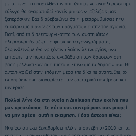
με τα κενά του παρελθόντος που έχουμε να αναπληρώσουμε
εύλογα θα αναρωτηθεί κανείς μήπως οι εξελίξεις μας
ξεπεράσουν. Σας διαβεβαιώνω ότι οι μεταρρυθμίσεις που
επιχειρούμε αίρουν εκ των πραγμάτων αυτήν την αγωνία.
Γιατί, από τη διαλειτουργικότητα των συστημάτων
πληροφορικής μέχρι τα ψηφιακά οργανογράμματα,
θεσμοθετούμε ένα οριζόντιο πλαίσιο λειτουργίας, που
επιτρέπει την περαιτέρω αναβάθμιση των δράσεων στη
βάση μελλοντικών απαιτήσεων. Στήνουμε το Δημόσιο που θα
ανταποκριθεί στην επόμενη μέρα της δίκαιης ανάπτυξης, όχι
το Δημόσιο που διαχειρίζεται την εσωτερική υποτίμηση και
την κρίση.
Πολλοί λένε ότι στη ουσία η Διοίκηση ήταν εκείνη που
μας χρεοκόπησε. Σε κάποιους συντρόφους σας μπορεί
να μην αρέσει αυτή η εκτίμηση. Πόσο άστοχη είναι;
Νομίζω ότι έχει ξεκαθαρίσει πλέον τι συνέβη το 2010 και τα
χρόνια που ακολούθησαν, ποιος χρεοκόπησε, ποιος «σώθηκε»