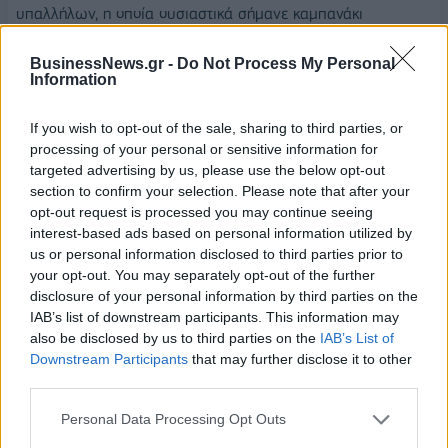
υπαλλήλων, η οποία ουσιαστικά σήμανε καμπανάκι
απολύσεων.
BusinessNews.gr -
Do Not Process My Personal
Information
Αυτό δημιούργησε καχυποψία, που δεν είναι εύκολο να
αρθεί από τη μια μέρα στην άλλη. Είναι, επομένως,
If you wish to opt-out of the sale, sharing to third parties, or
κατανοητός ο όποιος φόβος. Δυστυχώς, πίσω απ’ αυτόν,
processing of your personal or sensitive information for
μερικές συνδικαλιστικές ηγεσίες προσπαθούν σήμερα να
targeted advertising by us, please use the below opt-out
κάνουν μικροπολιτική, εις βάρος τελικά των ίδιων των
section to confirm your selection. Please note that after your
υπαλλήλων.
opt-out request is processed you may continue seeing
interest-based ads based on personal information utilized by
Από την πλευρά μας διασφαλίσαμε την αξιοκρατία του νέου
us or personal information disclosed to third parties prior to
συστήματος αξιολόγησης και τονίσαμε προς πάσα
your opt-out. You may separately opt-out of the further
disclosure of your personal information by third parties on the
κατεύθυνση ότι αυτό συνιστά ένα εργαλείο βελτίωσης των
IAB’s list of downstream participants. This information may
υπαλλήλων αλλά και των δομών, ένα σημείο αναφοράς για
also be disclosed by us to third parties on the
IAB’s List of
τη νέα κουλτούρα διοίκησης που έχει ανάγκη το Δημόσιο και
Downstream Participants
that may further disclose it to other
οι άνθρωποί του. Τα μηνύματα που πήραμε από τη
third parties.
διαδικασία της αξιολόγησης είναι αισιόδοξα και μας
Personal Data Processing Opt Outs
επιτρέπουν να συνεχίσουμε στον ίδιο δρόμο.