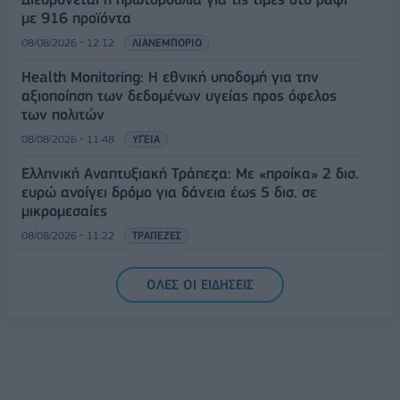
με 916 προϊόντα
08/08/2026 - 12:12
ΛΙΑΝΕΜΠΟΡΙΟ
Health Monitoring: Η εθνική υποδομή για την
αξιοποίηση των δεδομένων υγείας προς όφελος
των πολιτών
08/08/2026 - 11:48
ΥΓΕΙΑ
Ελληνική Αναπτυξιακή Τράπεζα: Με «προίκα» 2 δισ.
ευρώ ανοίγει δρόμο για δάνεια έως 5 δισ. σε
μικρομεσαίες
08/08/2026 - 11:22
ΤΡΑΠΕΖΕΣ
5G παντού, 6G στον ορίζοντα: Πού βρίσκεται η
ΟΛΕΣ ΟΙ ΕΙΔΗΣΕΙΣ
Ελλάδα στη μεγάλη τεχνολογική μετάβαση
08/08/2026 - 10:54
ΤΕΧΝΟΛΟΓΙΑ