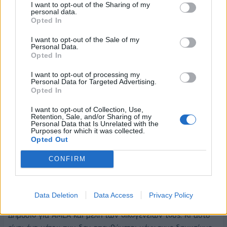
I want to opt-out of the Sharing of my
Διαβάζουμε ότι η Ανασυγκρότηση περιλαμβάνει και
personal data.
Opted In
ευνοϊκά μέτρα για ευαίσθητες κοινωνικές ομάδας.
Όπως;
I want to opt-out of the Sale of my
Personal Data.
Η διοικητική ανασυγκρότηση συνιστά μια ολιστική στρατηγική
Opted In
για την αλλαγή του κράτους. Στο ένα σκέλος της που αφορά
I want to opt-out of processing my
στο προσωπικό της Διοίκησης έχουμε νομοθετήσει πολιτικές
Personal Data for Targeted Advertising.
Opted In
διευκόλυνσης συγκεκριμένων ομάδων εργαζομένων. Για
παράδειγμα θα σας αναφέρων τη χορήγηση αδειών σε
I want to opt-out of Collection, Use,
Retention, Sale, and/or Sharing of my
γονείς ΑΜΕΑ και παιδιών με ειδικά προβλήματα. Πολλές
Personal Data that Is Unrelated with the
φορές παραγνωρίζεται η σημασία τέτοιων παρεμβάσεων,
Purposes for which it was collected.
Opted Out
αλλά για τους ανθρώπους τους οποίους αφορά η στήριξη
είναι μεγάλη, ενώ αναδεικνύει το κοινωνικό πρόσωπο της
CONFIRM
Δημόσιας Διοίκησης.
Παρόμοιο μέτρο είναι η διάταξη με την οποία εισήχθη
Data Deletion
Data Access
Privacy Policy
ποσόστωση 15% στις προσλήψεις αορίστου χρόνου στο
Δημόσιο για ΑΜΕΑ και μέλη των οικογενειών τους. Κι αυτό