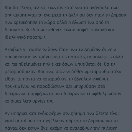
Και θα έλεγα, τελικά, έχοντας κατά νου τα σκάνδαλα που
αποκαλύπτονται το ένα μετά το άλλο ότι δεν ήταν το Δημόσιο
που χρεοκόπησε τη χώρα αλλά η άλωσή του από τη
διαπλοκή. Κι εδώ οι ευθύνες έχουν σαφές πολιτικό και
ιδεολογικό πρόσημο.
Ακριβώς γι’ αυτόν το λόγο ήταν που το Δημόσιο έγινε ο
αποδιοπομπαίος τράγος για τις αστοχίες, παραλείψεις αλλά
και τις ηθελημένες πολιτικές όσων υποτίθεται ότι θα το
μεταρρύθμιζαν. Και που, όταν οι δήθεν «μεταρρυθμιστές»
είδαν τα πάντα να καταρρέουν, το έβγαλαν νοκάουτ,
προκειμένου να παραδώσουν ό,τι μπορούσαν στα
διαχρονικά συμφέροντα που διαχρονικά εποφθαλμιούσαν
κρίσιμες λειτουργίες του.
Αν υπάρχει κάτι ενδιαφέρον στο ζήτημα που θέτετε είναι
γιατί αυτοί που καταγγέλλουν σήμερα το Δημόσιο για τα
πάντα, δεν έχουν βγει ακόμη να αναλάβουν την πολιτική