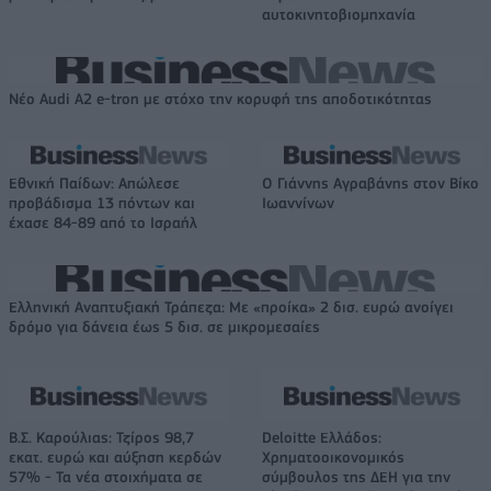
αυτοκινητοβιομηχανία
Νέο Audi A2 e-tron με στόχο την κορυφή της αποδοτικότητας
Εθνική Παίδων: Απώλεσε
Ο Γιάννης Αγραβάνης στον Βίκο
προβάδισμα 13 πόντων και
Ιωαννίνων
έχασε 84-89 από το Ισραήλ
Ελληνική Αναπτυξιακή Τράπεζα: Με «προίκα» 2 δισ. ευρώ ανοίγει
δρόμο για δάνεια έως 5 δισ. σε μικρομεσαίες
Β.Σ. Καρούλιας: Τζίρος 98,7
Deloitte Ελλάδος:
εκατ. ευρώ και αύξηση κερδών
Χρηματοοικονομικός
57% - Τα νέα στοιχήματα σε
σύμβουλος της ΔΕΗ για την