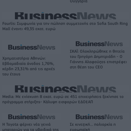
Ουγγαρία
Fourlis: Συμφωνία για την πώληση συμμετοχής στο Sofia South Ring
Mall έναντι 49,35 εκατ. ευρώ
ΣΚΑΪ: Ολοκληρώθηκε η θητεία
του Γρηγόρη Δημητριάδη - Ο
Χρηματιστήριο Αθηνών:
Γιάννης Αλαφούζος επιστρέφει
Εβδομαδιαία άνοδος 1,76%,
στη θέση του CEO
κέρδη 23,31% από τις αρχές
του έτους
Media: Με ενίσχυση 8 εκατ. ευρώ σε 451 επιχειρήσεις ξεκίνησε το
πρόγραμμα στήριξης- Κάλυψη εισφορών ΕΔΟΕΑΠ
Η Toyota φέρνει νέα γενιά
Σε κινεζική… πολιορκία η
μπαταριών για τα υβριδικά της
ευρωπαϊκή