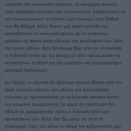
επέκταση της κοινωνικής πρόνοιας, τα ολοήμερα σχολεία
είναι αριστερές πολιτικές που υλοποιούνται. Ενδεχομένως να
μην ενσωματώνουν το σύνολο των αναγκών στον βαθμό
που θα θέλαμε. Αλλά, δίνουν μια σαφή κατεύθυνση,
αποκαθιστούν το κοινωνικό κράτος και το ενισχύουν
απέναντι σε όσους απεργάζονται την κατεδάφισή του. Ώστε
στο εγγύς μέλλον, όταν θα έχουμε βγει από την επιτροπεία,
οι πολιτικές αυτές και ό,τι έχουμε με κόπο κατοχυρώσει να
αποτελέσουν τη βάση για ένα ευρύτερο και συμπαγέστερο
αριστερό πρόγραμμα.
Και ξέρετε, το γεγονός ότι βάζουμε ισχυρές βάσεις από την
αρχή αποτελεί εχέγγυο στο μέλλον για αναπτυξιακές
πολιτικές με προτεραιότητα τις συλλογικές ανάγκες έναντι
του ατομικού συμφέροντος. Σε καμία δε περίπτωση δεν
είδαμε να εφαρμόζονται αυτές οι πολιτικές από τους
προκατόχους μας. Αλλά, δεν θα μείνω σε αυτό το
επιχείρημα. Γιατί, στο τέλος το νόημα της κυβερνητικής μας