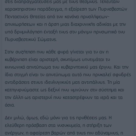
στις διαπραγματεύσεις μας με τους θεσμούς. Τελευταίο
χαρακτηριστικο παράδειγμα, η εξαίρεση των Πυροσβεστών
Πενταετούς Θητείας από τον κανόνα προσλήψεων-
αποχωρήσεων και η άρση μιας διαχρονικής αδικίας με την
υπό δρομολόγηση ένταξή τους στο μόνιμο προσωπικό του
Πυροσβεστικού Σώματος.
Στην συζήτηση που κάθε φορά γίνεται για το αν η
κυβέρνηση είναι αριστερή, σκοπίμως υποτιμάται το
κοινωνικό αποτύπωμα του κυβερνητικού μας έργου. Και την
ίδια στιγμή είναι το αποτύπωμα αυτό που προκαλεί σφοδρές
αντιδράσεις στους ιδεολογικούς μας αντιπάλους. Τη μία
κατηγορούμαστε ως δεξιοί που ομνύουν στο σύστημα και
την άλλη ως αριστεροί που καταστρέφουν τα ιερά και τα
όσια.
Δεν μιλώ, όμως, εδώ μόνο για τις προθέσεις μας. Η
ελεύθερη πρόσβαση στα νοσοκομεία, η στήριξη των
ανέργων, η αφαίρεση βαρών από τους πιο αδύναμους, η