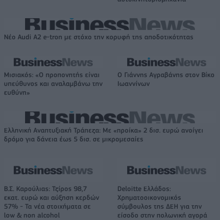
Νέο Audi A2 e-tron με στόχο την κορυφή της αποδοτικότητας
Μισιακός: «Ο προπονητής είναι
Ο Γιάννης Αγραβάνης στον Βίκο
υπεύθυνος και αναλαμβάνω την
Ιωαννίνων
ευθύνη»
Ελληνική Αναπτυξιακή Τράπεζα: Με «προίκα» 2 δισ. ευρώ ανοίγει
δρόμο για δάνεια έως 5 δισ. σε μικρομεσαίες
Β.Σ. Καρούλιας: Τζίρος 98,7
Deloitte Ελλάδος:
εκατ. ευρώ και αύξηση κερδών
Χρηματοοικονομικός
57% - Τα νέα στοιχήματα σε
σύμβουλος της ΔΕΗ για την
low & non alcohol
είσοδο στην πολωνική αγορά