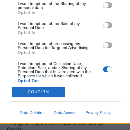
I want to opt-out of the Sharing of my
personal data.
Opted In
I want to opt-out of the Sale of my
Personal Data.
Opted In
I want to opt-out of processing my
Personal Data for Targeted Advertising.
Opted In
I want to opt-out of Collection, Use,
ΡΟΗ ΕΙΔΗΣΕΩΝ
Retention, Sale, and/or Sharing of my
Personal Data that Is Unrelated with the
Purposes for which it was collected.
Opted Out
Κορυφώνεται η έξοδος του Αυγούστου – Πάνω από
56.000 επιβάτες αναχωρούν σήμερα από τα
CONFIRM
λιμάνια της Αττικής
08/08/2026 - 14:30
ΕΛΛΑΔΑ
Data Deletion
Data Access
Privacy Policy
Δυτική Αττική: Η επόμενη ημέρα μετά τις πυρκαγιές
– Τα έργα Antinero και η «μάχη» πριν από τις
βροχές