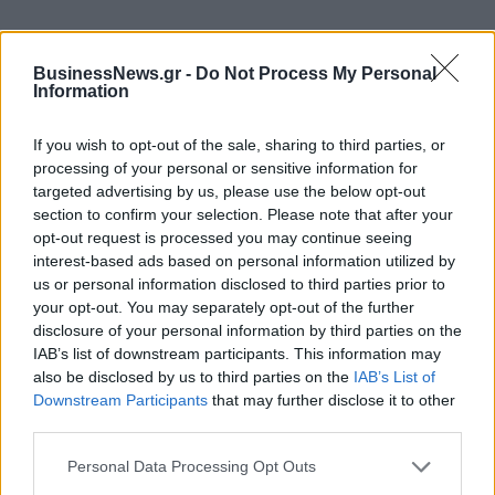
BusinessNews.gr -
Do Not Process My Personal
ΠΕΡΙΣΣΌΤΕΡΑ ΣΕ ΑΥΤΉ ΤΗΝ ΚΑΤΗΓΟΡΊΑ
Information
If you wish to opt-out of the sale, sharing to third parties, or
processing of your personal or sensitive information for
targeted advertising by us, please use the below opt-out
section to confirm your selection. Please note that after your
opt-out request is processed you may continue seeing
Ποια είναι η γνωστή
interest-based ads based on personal information utilized by
κοσμικογράφος που
us or personal information disclosed to third parties prior to
συνελήφθη για απάτη
Δολοφονία
your opt-out. You may separately opt-out of the further
Γρηγορόπουλου: Αναδρομή
06/12/2017 - 02:00
disclosure of your personal information by third parties on the
στον Δεκέμβρη του 2008
IAB’s list of downstream participants. This information may
που συγκλόνισε την
also be disclosed by us to third parties on the
IAB’s List of
Ελλάδα
Downstream Participants
that may further disclose it to other
06/12/2017 - 02:00
third parties.
Personal Data Processing Opt Outs