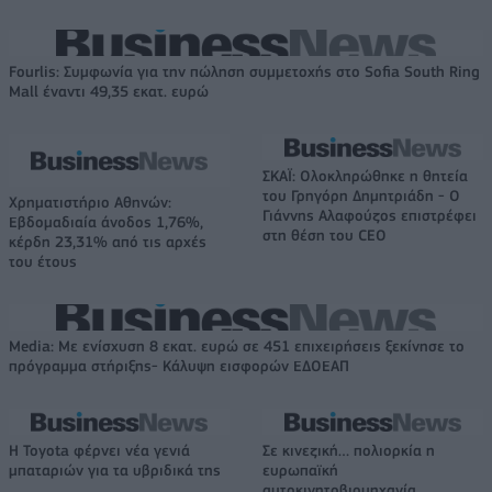
Fourlis: Συμφωνία για την πώληση συμμετοχής στο Sofia South Ring
Mall έναντι 49,35 εκατ. ευρώ
ΣΚΑΪ: Ολοκληρώθηκε η θητεία
του Γρηγόρη Δημητριάδη - Ο
Χρηματιστήριο Αθηνών:
Γιάννης Αλαφούζος επιστρέφει
Εβδομαδιαία άνοδος 1,76%,
στη θέση του CEO
κέρδη 23,31% από τις αρχές
του έτους
Media: Με ενίσχυση 8 εκατ. ευρώ σε 451 επιχειρήσεις ξεκίνησε το
πρόγραμμα στήριξης- Κάλυψη εισφορών ΕΔΟΕΑΠ
Η Toyota φέρνει νέα γενιά
Σε κινεζική… πολιορκία η
μπαταριών για τα υβριδικά της
ευρωπαϊκή
αυτοκινητοβιομηχανία