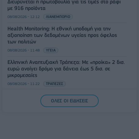
Διευρύνεται η πρωτοβουλία για τις τιμές στο ράφι
με 916 προϊόντα
08/08/2026 - 12:12
ΛΙΑΝΕΜΠΟΡΙΟ
Health Monitoring: Η εθνική υποδομή για την
αξιοποίηση των δεδομένων υγείας προς όφελος
των πολιτών
08/08/2026 - 11:48
ΥΓΕΙΑ
Ελληνική Αναπτυξιακή Τράπεζα: Με «προίκα» 2 δισ.
ευρώ ανοίγει δρόμο για δάνεια έως 5 δισ. σε
μικρομεσαίες
08/08/2026 - 11:22
ΤΡΑΠΕΖΕΣ
5G παντού, 6G στον ορίζοντα: Πού βρίσκεται η
ΟΛΕΣ ΟΙ ΕΙΔΗΣΕΙΣ
Ελλάδα στη μεγάλη τεχνολογική μετάβαση
08/08/2026 - 10:54
ΤΕΧΝΟΛΟΓΙΑ