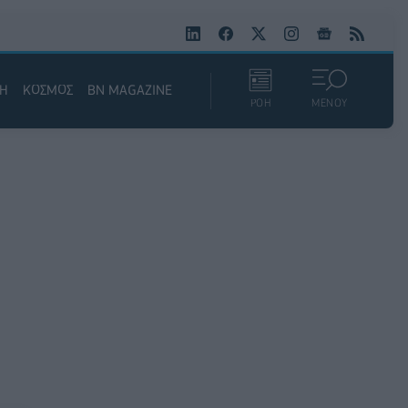
ΚΗ
ΚΟΣΜΟΣ
BN MAGAZINE
ΡΟΗ
ΜΕΝΟΥ