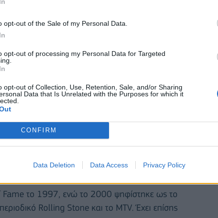
In
o opt-out of the Sale of my Personal Data.
In
to opt-out of processing my Personal Data for Targeted
ing.
In
o opt-out of Collection, Use, Retention, Sale, and/or Sharing
ersonal Data that Is Unrelated with the Purposes for which it
lected.
Out
 λίγο. Θυμάμαι ότι μετά σκέφτηκα 'Θεέ μου, μακάρι να
CONFIRM
. Όταν πέθανε το σκεφτόμουν» συμπλήρωσε.
p!», ηχογραφήθηκε στις 14 Ιουνίου του 1965
Data Deletion
Data Access
Privacy Policy
α γενέθλια του ΜακΚάρτνεϊ.
of Fame το 1997, ενώ το 2000 ψηφίστηκε ως το
ριοδικό Rolling Stone και το MTV. Έχει επίσης