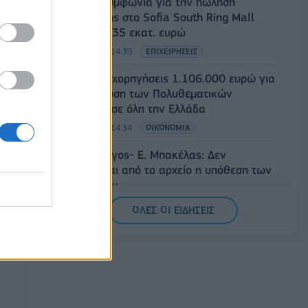
Fourlis: Συμφωνία για την πώληση
συμμετοχής στο Sofia South Ring Mall
έναντι 49,35 εκατ. ευρώ
07/08/2026 - 14:39
ΕΠΙΧΕΙΡΗΣΕΙΣ
ΥΠΠΟ: Επιχορηγήσεις 1.106.000 ευρώ για
την ενίσχυση των Πολυθεματικών
Φεστιβάλ σε όλη την Ελλάδα
07/08/2026 - 14:34
ΟΙΚΟΝΟΜΙΑ
Άρειος Πάγος- Ε. Μπακέλας: Δεν
ανασύρεται από το αρχείο η υπόθεση των
υποκλοπών
07/08/2026 - 14:11
ΕΛΛΑΔΑ
ΟΛΕΣ ΟΙ ΕΙΔΗΣΕΙΣ
Σαουδική Αραβία, Τουρκία και Πακιστάν
υπογράφουν κοινή αμυντική συμφωνία
07/08/2026 - 13:47
ΚΟΣΜΟΣ