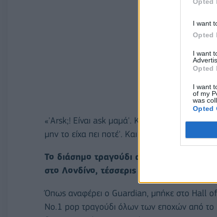
Opted 
I want t
Opted 
I want 
Advertis
Opted 
I want t
of my P
was col
Opted 
«'Arsk;! Είναι ask μαμά'. Και εκείνη ντράπηκε
μην το είχα πει ποτέ'. Και αυτό μου κόλλησε
Το διάσημο τραγούδι από τον δίσκο «Hel
στο Λονδίνο, τέσσερις ημέρες πριν τα 23
Όπως αναφέρει ο Guardian, μπήκε στο Hall 
Νο.1 pop τραγούδι όλων των εποχών από το πε