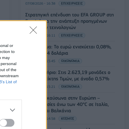
07/08/2026 - 16:38
ΕΠΙΧΕΙΡΗΣΕΙΣ
Στρατηγική επένδυση του EFA GROUP στη
Fractal για την ανάπτυξη προηγμένων
αμυντικών τεχνολογιών
07/08/2026 - 16:11
ΕΠΙΧΕΙΡΗΣΕΙΣ
sonal or
Συνάλλαγμα: Το ευρώ ενισχύεται 0,08%,
ection to
στα 1,1534 δολάρια
ou may
07/08/2026 - 15:45
ΟΙΚΟΝΟΜΙΑ
 personal
out of the
Χρηματιστήριο: Στις 2.623,19 μονάδες ο
 downstream
Γενικός Δείκτης Τιμών, με άνοδο 0,57%
B’s List of
07/08/2026 - 15:21
ΟΙΚΟΝΟΜΙΑ
Νέο κύμα καύσωνα στην Ευρώπη –
Θερμοκρασίες άνω των 40°C σε Ιταλία,
Ισπανία και Βαλκάνια
07/08/2026 - 14:58
ΚΟΣΜΟΣ