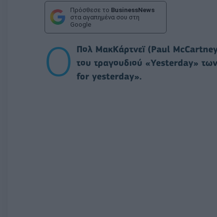
Πρόσθεσε το
BusinessNews
στα αγαπημένα σου στη
Google
Ο
Πολ ΜακΚάρτνεϊ (Paul McCartney
του τραγουδιού «Yesterday» των
for yesterday».