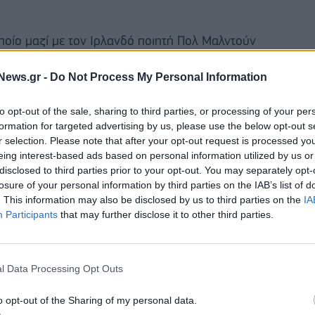
οποίο μαζί με τον Ιρλανδό ποιητή Πολ Μαλντούν
ου κρύβονται πίσω από τα διάσημα τραγούδια του,
News.gr -
Do Not Process My Personal Information
 μια συζήτηση στην οποία έφερε σε δύσκολη
to opt-out of the sale, sharing to third parties, or processing of your per
formation for targeted advertising by us, please use the below opt-out s
 να το εκτιμήσεις. Θυμάμαι ξεκάθαρα μια μέρα που
r selection. Please note that after your opt-out request is processed y
λη θέση τη μητέρα μου. Ήμασταν έξω στην αυλή και
eing interest-based ads based on personal information utilized by us or
disclosed to third parties prior to your opt-out. You may separately opt-
ς και νοσοκόμα άρα ήταν σε ανώτερο επίπεδο από
losure of your personal information by third parties on the IAB’s list of
. This information may also be disclosed by us to third parties on the
IA
Participants
that may further disclose it to other third parties.
 θα πάει...' και μου είπε 'Arsk'», ανέφερε ο
 του.
l Data Processing Opt Outs
o opt-out of the Sharing of my personal data.