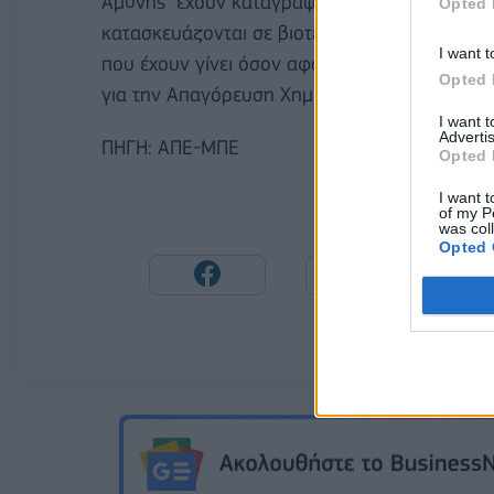
Αμύνης "έχουν καταγράψει περιπτώσεις χρήση
Opted 
κατασκευάζονται σε βιοτεχνίες" και πως τα σχ
I want t
που έχουν γίνει όσον αφορά τις χημικές ουσί
Opted 
για την Απαγόρευση Χημικών Όπλων.
I want 
Advertis
ΠΗΓΗ: ΑΠΕ-ΜΠΕ
Opted 
I want t
of my P
was col
Opted 