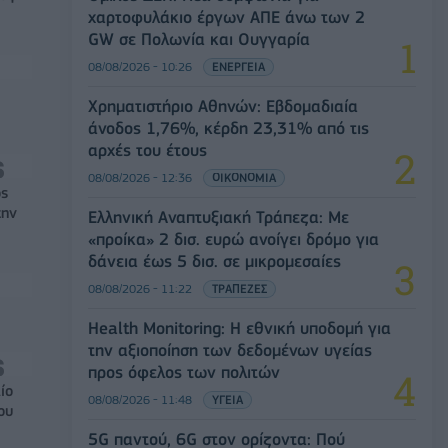
χαρτοφυλάκιο έργων ΑΠΕ άνω των 2
GW σε Πολωνία και Ουγγαρία
08/08/2026 - 10:26
ΕΝΕΡΓΕΙΑ
Χρηματιστήριο Αθηνών: Εβδομαδιαία
άνοδος 1,76%, κέρδη 23,31% από τις
αρχές του έτους
08/08/2026 - 12:36
ΟΙΚΟΝΟΜΙΑ
ός
την
Ελληνική Αναπτυξιακή Τράπεζα: Με
«προίκα» 2 δισ. ευρώ ανοίγει δρόμο για
δάνεια έως 5 δισ. σε μικρομεσαίες
08/08/2026 - 11:22
ΤΡΑΠΕΖΕΣ
Health Monitoring: Η εθνική υποδομή για
την αξιοποίηση των δεδομένων υγείας
προς όφελος των πολιτών
ίο
08/08/2026 - 11:48
ΥΓΕΙΑ
ου
5G παντού, 6G στον ορίζοντα: Πού