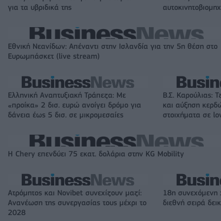
για τα υβριδικά της
αυτοκινητοβιομη
Εθνική Νεανίδων: Απέναντι στην Ισλανδία για την 5η θέση στο
Ευρωμπάσκετ (live stream)
Ελληνική Αναπτυξιακή Τράπεζα: Με
Β.Σ. Καρούλιας: Τ
«προίκα» 2 δισ. ευρώ ανοίγει δρόμο για
και αύξηση κερδ
δάνεια έως 5 δισ. σε μικρομεσαίες
στοιχήματα σε lo
Η Chery επενδύει 75 εκατ. δολάρια στην KG Mobility
Ατρόμητος και Novibet συνεχίζουν μαζί:
18η συνεχόμενη 
Ανανέωση της συνεργασίας τους μέχρι το
διεθνή σειρά δε
2028