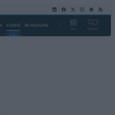
ΚΗ
ΚΟΣΜΟΣ
BN MAGAZINE
ΡΟΗ
ΜΕΝΟΥ