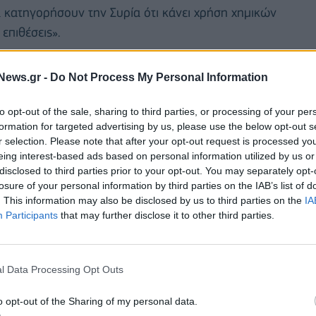
 κατηγορήσουν την Συρία ότι κάνει χρήση χημικών
επιθέσεις».
News.gr -
Do Not Process My Personal Information
to opt-out of the sale, sharing to third parties, or processing of your per
formation for targeted advertising by us, please use the below opt-out s
r selection. Please note that after your opt-out request is processed y
eing interest-based ads based on personal information utilized by us or
disclosed to third parties prior to your opt-out. You may separately opt-
losure of your personal information by third parties on the IAB’s list of
. This information may also be disclosed by us to third parties on the
IA
Participants
that may further disclose it to other third parties.
l Data Processing Opt Outs
ές που πρόσκεινται στην αντιπολίτευση
ημαίνοντας ότι εμπειρογνώμονες του Υπουργείου
o opt-out of the Sharing of my personal data.