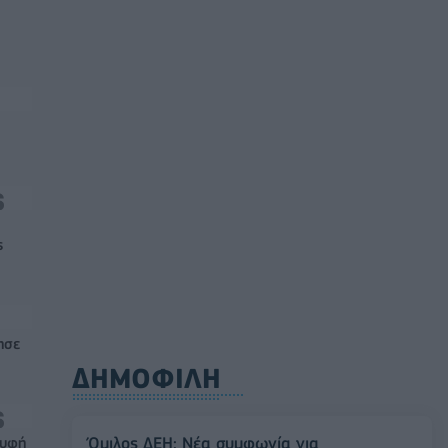
ς
ησε
ΔΗΜΟΦΙΛΗ
Όμιλος ΔΕΗ: Νέα συμφωνία για
ρυφή