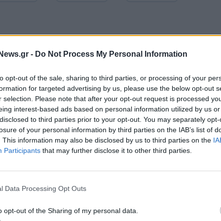
News.gr -
Do Not Process My Personal Information
to opt-out of the sale, sharing to third parties, or processing of your per
formation for targeted advertising by us, please use the below opt-out s
r selection. Please note that after your opt-out request is processed y
eing interest-based ads based on personal information utilized by us or
disclosed to third parties prior to your opt-out. You may separately opt-
losure of your personal information by third parties on the IAB’s list of
. This information may also be disclosed by us to third parties on the
IA
Participants
that may further disclose it to other third parties.
Ευρωπαϊκό Κορασίδων Β' Κατηγορίας: Πρεμιέρα με νίκη για
Δανία και Ισλανδία - Το πανόραμα
l Data Processing Opt Outs
ITDA στο α' εξάμηνο,
Χρηματοδότηση 8 εκατ. ευρώ σε 843
o opt-out of the Sharing of my personal data.
υρώ – Καθαρά κέρδη 313
μέσα ενημέρωσης- Ξεκίνησε το πεντ