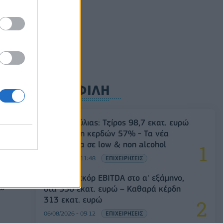
ούλιο
ΔΗΜΟΦΙΛΗ
0
Β.Σ. Καρούλιας: Τζίρος 98,7 εκατ. ευρώ
και αύξηση κερδών 57% - Τα νέα
στοιχήματα σε low & non alcohol
06/08/2026 - 11:48
ΕΠΙΧΕΙΡΗΣΕΙΣ
Metlen: Ρεκόρ EBITDA στο α' εξάμηνο,
ρώ
στα 550 εκατ. ευρώ – Καθαρά κέρδη
313 εκατ. ευρώ
06/08/2026 - 09:12
ΕΠΙΧΕΙΡΗΣΕΙΣ