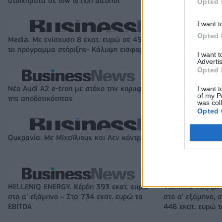
στοιχήματα σε low & non alcohol
εκατ. ευρώ
Opted 
I want t
Opted 
Media: Με ενίσχυση 8 εκατ. ευρώ σε 451 επιχειρήσεις ξεκίνησε
το πρόγραμμα στήριξης- Κάλυψη εισφορών ΕΔΟΕΑΠ
I want 
Advertis
Opted 
Νέο Audi A2 e-tron με στόχο την κορυφή
Η Chery επενδύει
I want t
of my P
της αποδοτικότητας
KG Mobility
was col
Opted 
Ουκρανία: Με Μίχαϊλιουκ και Λεν κόντρα στην Ελλάδα
HELLENiQ ENERGY: Κέρδη 393 εκατ. ευρώ
Viohalco: Αυξημέ
στο α' εξάμηνο – Στα 734 εκατ. ευρώ τα
στο α' εξάμηνο, σ
EBITDA
446 εκατ. ευρώ 