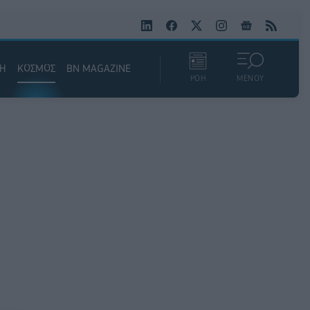
ΚΗ
ΚΟΣΜΟΣ
BN MAGAZINE
ΡΟΗ
ΜΕΝΟΥ