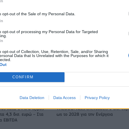
πρόγραμμα ενίσχυσης του Τύπου
In
o opt-out of the Sale of my Personal Data.
In
IAB Hellas: Νέα Διοικούσα Επιτροπή και νέο Διοικητικό Συμβ
- Πρόεδρος ο Γαληνός Γιαγλής
to opt-out of processing my Personal Data for Targeted
ing.
In
 75 εκατ. δολάρια στην
Το FIAT 500 Hybrid τώρα από 18.99
o opt-out of Collection, Use, Retention, Sale, and/or Sharing
ersonal Data that Is Unrelated with the Purposes for which it
ευρώ
lected.
Out
CONFIRM
Πάρκερ: «Όνειρό μου να κατακτήσω το ΝΒΑ Europe με τη
Βιλερμπάν» - Η διευκρινιστική ανάρτηση που έκανε
Data Deletion
Data Access
Privacy Policy
νος κατά 14% ο τζίρος
ΥΠΕΘΟΟ: Νέες επενδύσεις 1 δισ. ευ
τα 4,3 δισ. ευρώ – Στα
ως το 2028 για την Ενέργεια
τα EBITDA