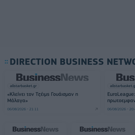
DIRECTION BUSINESS NETW
allstarbasket.gr
allstarbasket.
«Κλείνει τον Τζέιμς Γουάισμαν η
EuroLeague:
Μάλαγα»
πρωτοεμφαν
06/08/2026 - 21:11
06/08/2026 - 20