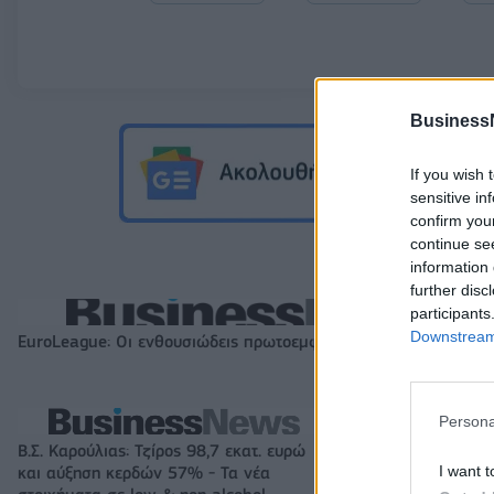
Business
If you wish 
sensitive in
confirm you
continue se
information 
further disc
participants
Downstream 
EuroLeague: Οι ενθουσιώδεις πρωτοεμφανιζόμενοι
Persona
Β.Σ. Καρούλιας: Τζίρος 98,7 εκατ. ευρώ
Metlen: Ρεκόρ EB
I want t
και αύξηση κερδών 57% - Τα νέα
στα 550 εκατ. ε