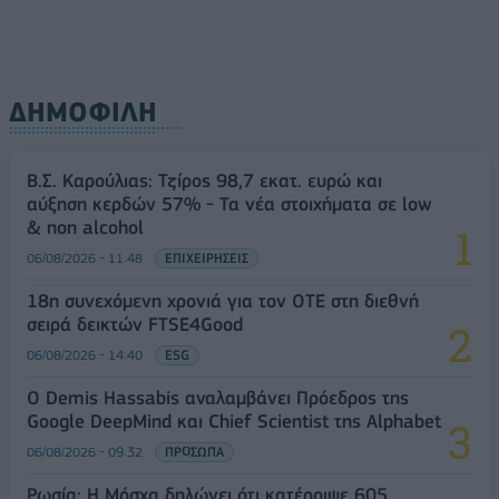
ΔΗΜΟΦΙΛΗ
Β.Σ. Καρούλιας: Τζίρος 98,7 εκατ. ευρώ και
αύξηση κερδών 57% - Τα νέα στοιχήματα σε low
& non alcohol
06/08/2026 - 11:48
ΕΠΙΧΕΙΡΗΣΕΙΣ
18η συνεχόμενη χρονιά για τον ΟΤΕ στη διεθνή
σειρά δεικτών FTSE4Good
06/08/2026 - 14:40
ESG
Ο Demis Hassabis αναλαμβάνει Πρόεδρος της
Google DeepMind και Chief Scientist της Alphabet
06/08/2026 - 09:32
ΠΡΟΣΩΠΑ
Ρωσία: Η Μόσχα δηλώνει ότι κατέρριψε 605