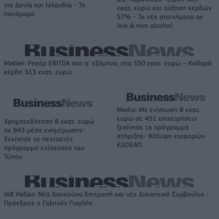
για Δανία και Ισλανδία - Το
εκατ. ευρώ και αύξηση κερδών
πανόραμα
57% - Τα νέα στοιχήματα σε
low & non alcohol
Metlen: Ρεκόρ EBITDA στο α' εξάμηνο, στα 550 εκατ. ευρώ – Καθαρά
κέρδη 313 εκατ. ευρώ
Media: Με ενίσχυση 8 εκατ.
ευρώ σε 451 επιχειρήσεις
Χρηματοδότηση 8 εκατ. ευρώ
ξεκίνησε το πρόγραμμα
σε 843 μέσα ενημέρωσης-
στήριξης- Κάλυψη εισφορών
Ξεκίνησε το πενταετές
ΕΔΟΕΑΠ
πρόγραμμα ενίσχυσης του
Τύπου
IAB Hellas: Νέα Διοικούσα Επιτροπή και νέο Διοικητικό Συμβούλιο -
Πρόεδρος ο Γαληνός Γιαγλής