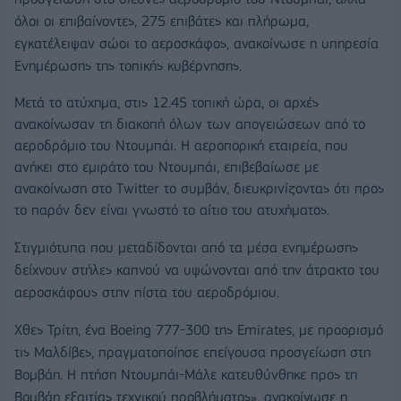
όλοι οι επιβαίνοντες, 275 επιβάτες και πλήρωμα,
εγκατέλειψαν σώοι το αεροσκάφος, ανακοίνωσε η υπηρεσία
Ενημέρωσης της τοπικής κυβέρνησης.
Μετά το ατύχημα, στις 12.45 τοπική ώρα, οι αρχές
ανακοίνωσαν τη διακοπή όλων των απογειώσεων από το
αεροδρόμιο του Ντουμπάι. Η αεροπορική εταιρεία, που
ανήκει στο εμιράτο του Ντουμπάι, επιβεβαίωσε με
ανακοίνωση στο Twitter το συμβάν, διευκρινίζοντας ότι προς
το παρόν δεν είναι γνωστό το αίτιο του ατυχήματος.
Στιγμιότυπα που μεταδίδονται από τα μέσα ενημέρωσης
δείχνουν στήλες καπνού να υψώνονται από την άτρακτο του
αεροσκάφους στην πίστα του αεροδρόμιου.
Χθες Τρίτη, ένα Boeing 777-300 της Emirates, με προορισμό
τις Μαλδίβες, πραγματοποίησε επείγουσα προσγείωση στη
Βομβάη. Η πτήση Ντουμπάι-Μάλε κατευθύνθηκε προς τη
Βομβάη εξαιτίας τεχνικού προβλήματος», ανακοίνωσε η