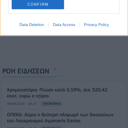
CONFIRM
Data Deletion
Data Access
Privacy Policy
ΡΟΗ ΕΙΔΗΣΕΩΝ
Χρηματιστήριο: Πτώση κατά 0,59%, στα 320,42
εκατ. ευρώ ο τζίρος
06/08/2026 - 18:10
ΟΙΚΟΝΟΜΙΑ
ΟΠΕΚΑ: Αύριο η δεύτερη πληρωμή των δικαιούχων
του Λογαριασμού Αγροτικής Εστίας