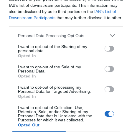
ESG Report 2025: Πώς η ΑΒ Βασιλόπουλος μετατρέπει τη
IAB’s list of downstream participants. This information may
βιωσιμότητα σε καθημερινή πράξη
also be disclosed by us to third parties on the
IAB’s List of
Downstream Participants
that may further disclose it to other
third parties.
Personal Data Processing Opt Outs
ΠΕΡΙΣΣΌΤΕΡΑ ΣΕ ΑΥΤΉ ΤΗΝ ΚΑΤΗΓΟΡΊΑ
I want to opt-out of the Sharing of my
personal data.
Opted In
I want to opt-out of the Sale of my
Personal Data.
Opted In
Samsung: Δείτε το νέο
Galaxy Note 7
I want to opt-out of processing my
Ολυμπιακοί Αγώνες Ρίο:
Personal Data for Targeted Advertising.
03/08/2016 - 03:00
Opted In
Με πυρετώδεις ρυθμούς
προετοιμάζονται οι
I want to opt-out of Collection, Use,
χορηγοί
Retention, Sale, and/or Sharing of my
Personal Data that Is Unrelated with the
03/08/2016 - 03:00
Purposes for which it was collected.
Opted Out