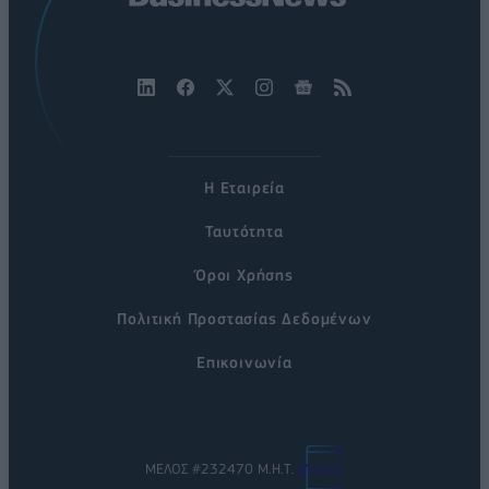
Η Εταιρεία
Ταυτότητα
Όροι Χρήσης
Πολιτική Προστασίας Δεδομένων
Επικοινωνία
ΜΕΛΟΣ #232470 Μ.Η.Τ.