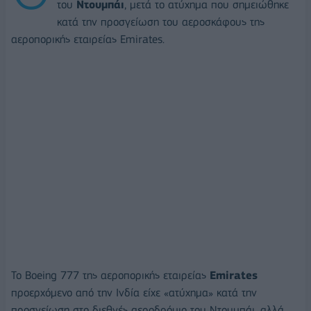
του
Ντουμπάι
, μετά το ατύχημα που σημειώθηκε
κατά την προσγείωση του αεροσκάφους της
αεροπορικής εταιρείας Emirates.
Το Boeing 777 της αεροπορικής εταιρείας
Emirates
προερχόμενο από την Ινδία είχε «ατύχημα» κατά την
προσγείωση στο διεθνές αεροδρόμιο του Ντουμπάι, αλλά