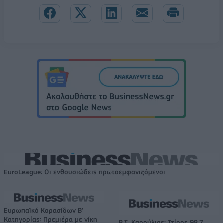
EuroLeague: Οι ενθουσιώδεις πρωτοεμφανιζόμενοι
Ευρωπαϊκό Κορασίδων Β'
Κατηγορίας: Πρεμιέρα με νίκη
Β.Σ. Καρούλιας: Τζίρος 98,7