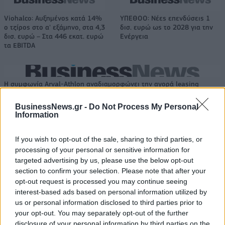
Viohalco: Αυξημένος κατά 14%
ΥΠΕΘΟΟ: Νέες επενδύσεις 1
ο τζίρος στο α' εξάμηνο, στα 4,3
δισ. ευρώ ως το 2028 για την
δισ. ευρώ – Στα 446 εκατ. ευρώ
Ενέργεια
τα EBITDA
Η συμφωνία Arval-Athlon αναδιαμορφώνει την αγορά leasing
BusinessNews.gr -
Do Not Process My Personal
Information
VW: Η δύσκολη εξίσωση της
18η συνεχόμενη χρονιά για τον
αναδιάρθρωσης
ΟΤΕ στη διεθνή σειρά δεικτών
If you wish to opt-out of the sale, sharing to third parties, or
FTSE4Good
processing of your personal or sensitive information for
targeted advertising by us, please use the below opt-out
section to confirm your selection. Please note that after your
Alpha Bank: Για πρώτη φορά το Αρχαίο Θέατρο Επιδαύρου άνοιξε τις
opt-out request is processed you may continue seeing
πύλες του σε όλους
interest-based ads based on personal information utilized by
us or personal information disclosed to third parties prior to
your opt-out. You may separately opt-out of the further
disclosure of your personal information by third parties on the