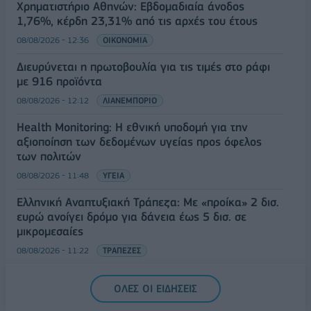
Χρηματιστήριο Αθηνών: Εβδομαδιαία άνοδος
1,76%, κέρδη 23,31% από τις αρχές του έτους
08/08/2026 - 12:36
ΟΙΚΟΝΟΜΙΑ
Διευρύνεται η πρωτοβουλία για τις τιμές στο ράφι
με 916 προϊόντα
08/08/2026 - 12:12
ΛΙΑΝΕΜΠΟΡΙΟ
Health Monitoring: Η εθνική υποδομή για την
αξιοποίηση των δεδομένων υγείας προς όφελος
των πολιτών
08/08/2026 - 11:48
ΥΓΕΙΑ
Ελληνική Αναπτυξιακή Τράπεζα: Με «προίκα» 2 δισ.
ευρώ ανοίγει δρόμο για δάνεια έως 5 δισ. σε
μικρομεσαίες
08/08/2026 - 11:22
ΤΡΑΠΕΖΕΣ
5G παντού, 6G στον ορίζοντα: Πού βρίσκεται η
ΟΛΕΣ ΟΙ ΕΙΔΗΣΕΙΣ
Ελλάδα στη μεγάλη τεχνολογική μετάβαση
08/08/2026 - 10:54
ΤΕΧΝΟΛΟΓΙΑ