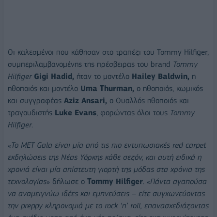
Οι καλεσμένοι που κάθησαν στο τραπέζι του Tommy Hilfiger,
συμπεριλαμβανομένης της πρέσβειρας του brand
Tommy
Hilfiger
Gigi
Hadid
,
ήταν το μοντέλο
Hailey
Baldwin
,
η
ηθοποιός και μοντέλο
Uma
Thurman
,
ο ηθοποιός, κωμικός
και συγγραφέας
Aziz
Ansari
,
ο Ουαλλός ηθοποιός και
τραγουδιστής
Luke
Evans
, φορώντας όλοι τους
Tommy
Hilfiger
.
«
Το MET Gala είναι μία από τις πιο εντυπωσιακές red carpet
εκδηλώσεις της Νέας Υόρκης κάθε σεζόν, και αυτή ειδικά η
χρονιά είναι μία απίστευτη γιορτή της μόδας στα χρόνια της
τεχνολογίας
» δήλωσε ο
Tommy Hilfiger
. «
Πάντα αγαπούσα
να αναμειγνύω ιδέες και εμπνεύσεις – είτε συγχωνεύοντας
την preppy κληρονομιά με το rock ‘n’ roll, επανασχεδιάζοντας