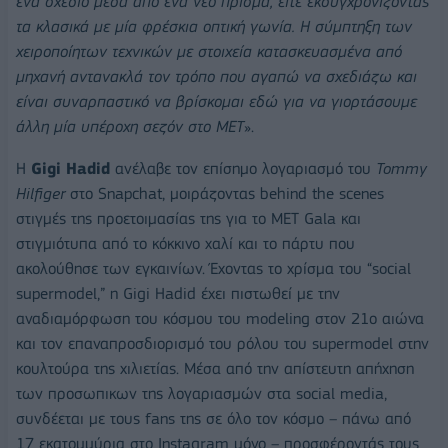
ένα σχέδιο μεσα από ένα νέο πρίσμα, είτε εκσυγχρονίζοντας
τα κλασικά με μία φρέσκια οπτική γωνία. Η σύμπτηξη των
χειροποίητων τεχνικών με στοιχεία κατασκευασμένα από
μηχανή αντανακλά τον τρόπο που αγαπώ να σχεδιάζω και
είναι συναρπαστικό να βρίσκομαι εδώ για να γιορτάσουμε
άλλη μία υπέροχη σεζόν στο MET
».
Η
Gigi Hadid
ανέλαβε τον επίσημο λογαριασμό του
Tommy
Hilfiger
στο Snapchat, μοιράζοντας behind the scenes
στιγμές της προετοιμασίας της για το MET Gala και
στιγμιότυπα από το κόκκινο χαλί και το πάρτυ που
ακολούθησε των εγκαινίων. Έχοντας το χρίσμα του “social
supermodel,” η Gigi Hadid έχει πιστωθεί με την
αναδιαμόρφωση του κόσμου του modeling στον 21ο αιώνα
και τον επαναπροσδιορισμό του ρόλου του supermodel στην
κουλτούρα της χιλιετίας. Μέσα από την απίστευτη απήχηση
των προσωπικων της λογαριασμών στα social media,
συνδέεται με τους fans της σε όλο τον κόσμο – πάνω από
17 εκατομμύρια στο Instagram μόνο – προσφέροντάς τους