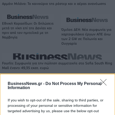
Αρμάνι Μιλάνο: Το καινούριο της ρόστερ και ο αέρας ανανέωσης
Εθνική Κορασίδων: Οι δηλώσεις
μετά τη νίκη επί της Δανίας και
Όμιλος ΔΕΗ: Νέα συμφωνία για
πριν από τον ημιτελικό με τη
χαρτοφυλάκιο έργων ΑΠΕ άνω
Νορβηγία
των 2 GW σε Πολωνία και
Ουγγαρία
Fourlis: Συμφωνία για την πώληση συμμετοχής στο Sofia South Ring
Mall έναντι 49,35 εκατ. ευρώ
BusinessNews.gr -
Do Not Process My Personal
Information
ΣΚΑΪ: Ολοκληρώθηκε η θητεία
του Γρηγόρη Δημητριάδη - Ο
Χρηματιστήριο Αθηνών:
Γιάννης Αλαφούζος επιστρέφει
Εβδομαδιαία άνοδος 1,76%,
If you wish to opt-out of the sale, sharing to third parties, or
στη θέση του CEO
κέρδη 23,31% από τις αρχές
processing of your personal or sensitive information for
του έτους
targeted advertising by us, please use the below opt-out