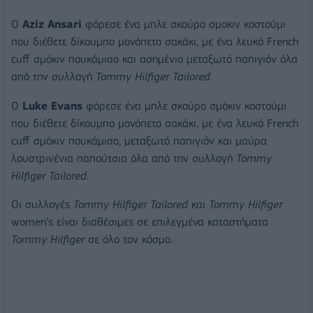
Ο
Aziz
Ansari
φόρεσε ένα μπλε σκούρο σμοκιν κοστούμι
που διέθετε δίκουμπο μονόπετο σακάκι, με ένα λευκό French
cuff σμόκιν πουκάμισο και ασημένιο μεταξωτό παπιγιόν όλα
από την συλλογή
Tommy
Hilfiger
Tailored
.
Ο
Luke
Evans
φόρεσε ένα μπλε σκούρο σμόκιν κοστούμι
που διέθετε δίκουμπο μονόπετο σακάκι, με ένα λευκό French
cuff σμόκιν πουκάμισο, μεταξωτό παπιγιόν και μαύρα
λουστρινένια παπούτσια όλα από την συλλογή
Tommy
Hilfiger
Tailored
.
Οι συλλογές
Tommy
Hilfiger
Tailored
και
Tommy
Hilfiger
women’s είναι διαθέσιμες σε επιλεγμένα καταστήματα
Tommy
Hilfiger
σε όλο τον κόσμο.