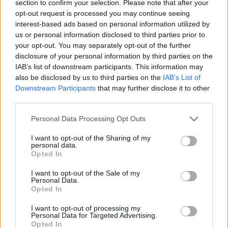
section to confirm your selection. Please note that after your
opt-out request is processed you may continue seeing
interest-based ads based on personal information utilized by
Media: Με ενίσχυση 8 εκατ. ευρώ σε 451 επιχειρήσεις ξεκίνησε το
πρόγραμμα στήριξης- Κάλυψη εισφορών ΕΔΟΕΑΠ
us or personal information disclosed to third parties prior to
your opt-out. You may separately opt-out of the further
disclosure of your personal information by third parties on the
IAB’s list of downstream participants. This information may
Η Toyota φέρνει νέα γενιά
Σε κινεζική… πολιορκία η
also be disclosed by us to third parties on the
IAB’s List of
μπαταριών για τα υβριδικά της
ευρωπαϊκή
Downstream Participants
that may further disclose it to other
αυτοκινητοβιομηχανία
third parties.
Personal Data Processing Opt Outs
Νέο Audi A2 e-tron με στόχο την κορυφή της αποδοτικότητας
I want to opt-out of the Sharing of my
personal data.
Opted In
Σασλόγλου: «Ξεχνάμε ό,τι έγινε
Εθνική Κορασίδων: Νίκησε με
I want to opt-out of the Sale of my
και προχωράμε»
74-65 τη Δανία και παίζει
Personal Data.
ημιτελικό με τη Νορβηγία
Opted In
I want to opt-out of processing my
Personal Data for Targeted Advertising.
Opted In
Ελληνική Αναπτυξιακή Τράπεζα: Με «προίκα» 2 δισ. ευρώ ανοίγει