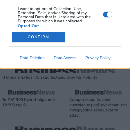
δρόμο για δάνεια έως 5 δισ. σε μικρομεσαίες
I want to opt-out of Collection, Use,
Retention, Sale, and/or Sharing of my
Personal Data that Is Unrelated with the
Purposes for which it was collected.
Opted Out
Β.Σ. Καρούλιας: Τζίρος 98,7
Deloitte Ελλάδος:
CONFIRM
εκατ. ευρώ και αύξηση κερδών
Χρηματοοικονομικός
57% - Τα νέα στοιχήματα σε
σύμβουλος της ΔΕΗ για την
low & non alcohol
είσοδο στην πολωνική αγορά
ενέργειας
Data Deletion
Data Access
Privacy Policy
Η Chery επενδύει 75 εκατ. δολάρια στην KG Mobility
Το FIAT 500 Hybrid τώρα από
Ατρόμητος και Novibet
18.990 ευρώ
συνεχίζουν μαζί: Ανανέωση της
συνεργασίας τους μέχρι το
2028