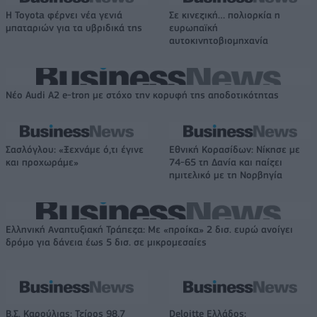
Η Toyota φέρνει νέα γενιά
Σε κινεζική… πολιορκία η
μπαταριών για τα υβριδικά της
ευρωπαϊκή
αυτοκινητοβιομηχανία
Νέο Audi A2 e-tron με στόχο την κορυφή της αποδοτικότητας
Σασλόγλου: «Ξεχνάμε ό,τι έγινε
Εθνική Κορασίδων: Νίκησε με
και προχωράμε»
74-65 τη Δανία και παίζει
ημιτελικό με τη Νορβηγία
Ελληνική Αναπτυξιακή Τράπεζα: Με «προίκα» 2 δισ. ευρώ ανοίγει
δρόμο για δάνεια έως 5 δισ. σε μικρομεσαίες
Β.Σ. Καρούλιας: Τζίρος 98,7
Deloitte Ελλάδος: