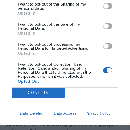
I want to opt-out of the Sharing of my
personal data.
Opted In
I want to opt-out of the Sale of my
Personal Data.
Opted In
I want to opt-out of processing my
Personal Data for Targeted Advertising.
Opted In
I want to opt-out of Collection, Use,
Retention, Sale, and/or Sharing of my
ΡΟΗ ΕΙΔΗΣΕΩΝ
Personal Data that Is Unrelated with the
Purposes for which it was collected.
Opted Out
Κορυφώνεται η έξοδος του Αυγούστου – Πάνω από
CONFIRM
56.000 επιβάτες αναχωρούν σήμερα από τα
λιμάνια της Αττικής
Data Deletion
Data Access
Privacy Policy
08/08/2026 - 14:30
ΕΛΛΑΔΑ
Δυτική Αττική: Η επόμενη ημέρα μετά τις πυρκαγιές