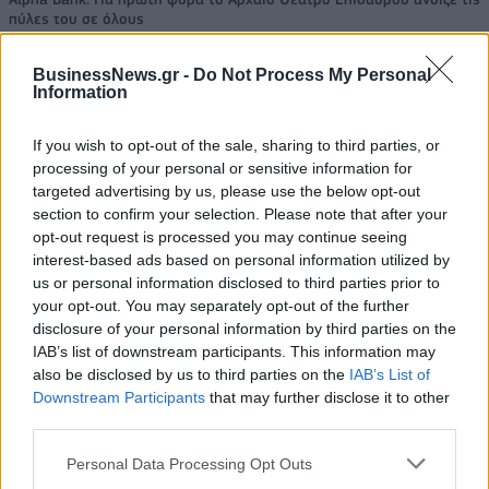
πύλες του σε όλους
BusinessNews.gr -
Do Not Process My Personal
Information
ΠΕΡΙΣΣΌΤΕΡΑ ΣΕ ΑΥΤΉ ΤΗΝ ΚΑΤΗΓΟΡΊΑ
If you wish to opt-out of the sale, sharing to third parties, or
processing of your personal or sensitive information for
targeted advertising by us, please use the below opt-out
section to confirm your selection. Please note that after your
opt-out request is processed you may continue seeing
interest-based ads based on personal information utilized by
us or personal information disclosed to third parties prior to
your opt-out. You may separately opt-out of the further
disclosure of your personal information by third parties on the
ΝΑΤΟ: Επενδύσεις άνω
Τραμπ: Δηλώνει ότι θα
IAB’s list of downstream participants. This information may
των 40 δισ. δολαρίων σε
«εξετάσει» την πιθανή
also be disclosed by us to third parties on the
IAB’s List of
συστήματα αντι-drone
πώληση F-35 στην
Downstream Participants
that may further disclose it to other
Τουρκία
third parties.
07/07/2026 - 13:12
07/07/2026 - 16:34
Personal Data Processing Opt Outs