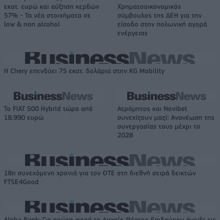
εκατ. ευρώ και αύξηση κερδών
Χρηματοοικονομικός
57% - Τα νέα στοιχήματα σε
σύμβουλος της ΔΕΗ για την
low & non alcohol
είσοδο στην πολωνική αγορά
ενέργειας
Η Chery επενδύει 75 εκατ. δολάρια στην KG Mobility
Το FIAT 500 Hybrid τώρα από
Ατρόμητος και Novibet
18.990 ευρώ
συνεχίζουν μαζί: Ανανέωση της
συνεργασίας τους μέχρι το
2028
18η συνεχόμενη χρονιά για τον ΟΤΕ στη διεθνή σειρά δεικτών
FTSE4Good
Alpha Bank: Για πρώτη φορά το Αρχαίο Θέατρο Επιδαύρου άνοιξε τις