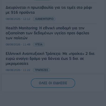
Διευρύνεται η πρωτοβουλία για τις τιμές στο ράφι
με 916 προϊόντα
08/08/2026 - 12:12
ΛΙΑΝΕΜΠΟΡΙΟ
Health Monitoring: Η εθνική υποδομή για την
αξιοποίηση των δεδομένων υγείας προς όφελος
των πολιτών
08/08/2026 - 11:48
ΥΓΕΙΑ
Ελληνική Αναπτυξιακή Τράπεζα: Με «προίκα» 2 δισ.
ευρώ ανοίγει δρόμο για δάνεια έως 5 δισ. σε
μικρομεσαίες
08/08/2026 - 11:22
ΤΡΑΠΕΖΕΣ
5G παντού, 6G στον ορίζοντα: Πού βρίσκεται η
ΟΛΕΣ ΟΙ ΕΙΔΗΣΕΙΣ
Ελλάδα στη μεγάλη τεχνολογική μετάβαση
08/08/2026 - 10:54
ΤΕΧΝΟΛΟΓΙΑ