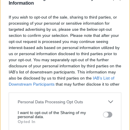
GW σε Πολωνία και Ουγγαρία
Information
If you wish to opt-out of the sale, sharing to third parties, or
processing of your personal or sensitive information for
ΣΚΑΪ: Ολοκληρώθηκε η θητεία
του Γρηγόρη Δημητριάδη - Ο
targeted advertising by us, please use the below opt-out
Fourlis: Συμφωνία για την
Γιάννης Αλαφούζος επιστρέφει
section to confirm your selection. Please note that after your
πώληση συμμετοχής στο Sofia
στη θέση του CEO
South Ring Mall έναντι 49,35
opt-out request is processed you may continue seeing
εκατ. ευρώ
interest-based ads based on personal information utilized by
us or personal information disclosed to third parties prior to
your opt-out. You may separately opt-out of the further
disclosure of your personal information by third parties on the
Media: Με ενίσχυση 8 εκατ. ευρώ σε 451 επιχειρήσεις ξεκίνησε το
IAB’s list of downstream participants. This information may
πρόγραμμα στήριξης- Κάλυψη εισφορών ΕΔΟΕΑΠ
also be disclosed by us to third parties on the
IAB’s List of
Downstream Participants
that may further disclose it to other
third parties.
Η Toyota φέρνει νέα γενιά
Σε κινεζική… πολιορκία η
μπαταριών για τα υβριδικά της
ευρωπαϊκή
Personal Data Processing Opt Outs
αυτοκινητοβιομηχανία
I want to opt-out of the Sharing of my
personal data.
Opted In
Νέο Audi A2 e-tron με στόχο την κορυφή της αποδοτικότητας