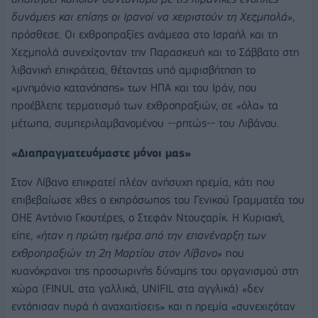
δυνάμεις και επίσης οι Ιρανοί να χειριστούν τη Χεζμπολά»
,
πρόσθεσε. Οι εχθροπραξίες ανάμεσα στο Ισραήλ και τη
Χεζμπολά συνεχίζονταν την Παρασκευή και το Σάββατο στη
λιβανική επικράτεια, θέτοντας υπό αμφισβήτηση το
«μνημόνιο κατανόησης» των ΗΠΑ και του Ιράν, που
προέβλεπε τερματισμό των εχθροπραξιών, σε «όλα» τα
μέτωπα, συμπεριλαμβανομένου --ρητώς-- του Λιβάνου.
«Διαπραγματευόμαστε μόνοι μας»
Στον Λίβανο επικρατεί πλέον ανήσυχη ηρεμία, κάτι που
επιβεβαίωσε χθες ο εκπρόσωπος του Γενικού Γραμματέα του
ΟΗΕ Αντόνιο Γκουτέρες, ο Στεφάν Ντουζαρίκ. Η Κυριακή,
είπε,
«ήταν η πρώτη ημέρα από την επανέναρξη των
εχθροπραξιών τη 2η Μαρτίου στον Λίβανο»
που
κυανόκρανοι της προσωρινής δύναμης του οργανισμού στη
χώρα (FINUL στα γαλλικά, UNIFIL στα αγγλικά) «δεν
εντόπισαν πυρά ή αναχαιτίσεις» και η ηρεμία «συνεχιζόταν