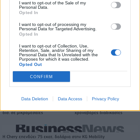
I want to opt-out of the Sale of my
Personal Data.
Opted In
Πέθανε ο Ντον Νέλσον – Έφυγε
Οι Νιου Γιορκ Λίμπερτι
I want to opt-out of processing my
Personal Data for Targeted Advertising.
από τη ζωή στα 86 του ο
διέλυσαν με 111-71 τους Λας
Opted In
θρύλος του NBA
Βέγκας Έισις! (vids)
I want to opt-out of Collection, Use,
Retention, Sale, and/or Sharing of my
Personal Data that Is Unrelated with the
Χρηματιστήριο Αθηνών: Εβδομαδιαία άνοδος 1,76%, κέρδη 23,31%
Purposes for which it was collected.
από τις αρχές του έτους
Opted Out
CONFIRM
Ελληνική Αναπτυξιακή Τράπεζα:
Υπ. Μεταφορών: Οριστική λύση
Data Deletion
Data Access
Privacy Policy
Με «προίκα» 2 δισ. ευρώ
στο ζήτημα των πινακίδων
ανοίγει δρόμο για δάνεια έως 5
κυκλοφορίας - Τέλος στις
δισ. σε μικρομεσαίες
χρονοβόρες διαδικασίες
Η Chery επενδύει 75 εκατ. δολάρια στην KG Mobility