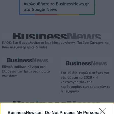
ΠΑΟΚ: Στη Θεσσαλονίκη οι Ναζ Μήτρου-Λονγκ, Τρέβορ Χάντζινς και
Κάιλ Αλεξάντερ (pics & vids)
Εθνική Παίδων: Κόντρα στη
Σλοβενία την Τρίτη στο πρώτο
Στα 15 δισ. ευρώ ο στόχος για
νοκ-άουτ
νέα δάνεια το 2026 - Η
«ακτινογραφία» της
κερδοφορίας των τραπεζών το
α΄ εξάμηνο
Όμιλος ΔΕΗ: Νέα συμφωνία για χαρτοφυλάκιο έργων ΑΠΕ άνω των 2
BusinessNews.gr -
Do Not Process My Personal