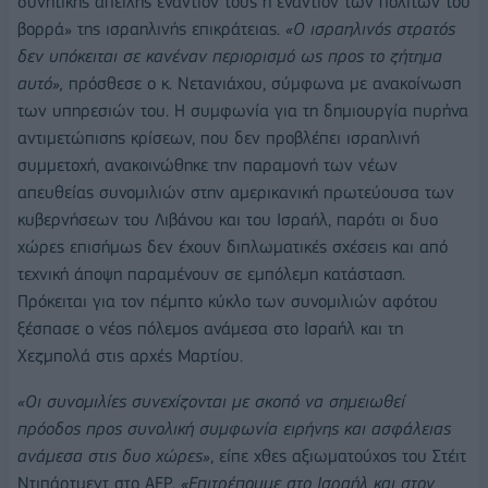
δυνητικής απειλής εναντίον τους ή εναντίον των πολιτών του
βορρά» της ισραηλινής επικράτειας.
«Ο ισραηλινός στρατός
δεν υπόκειται σε κανέναν περιορισμό ως προς το ζήτημα
αυτό»,
πρόσθεσε ο κ. Νετανιάχου, σύμφωνα με ανακοίνωση
των υπηρεσιών του. Η συμφωνία για τη δημιουργία πυρήνα
αντιμετώπισης κρίσεων, που δεν προβλέπει ισραηλινή
συμμετοχή, ανακοινώθηκε την παραμονή των νέων
απευθείας συνομιλιών στην αμερικανική πρωτεύουσα των
κυβερνήσεων του Λιβάνου και του Ισραήλ, παρότι οι δυο
χώρες επισήμως δεν έχουν διπλωματικές σχέσεις και από
τεχνική άποψη παραμένουν σε εμπόλεμη κατάσταση.
Πρόκειται για τον πέμπτο κύκλο των συνομιλιών αφότου
ξέσπασε ο νέος πόλεμος ανάμεσα στο Ισραήλ και τη
Χεζμπολά στις αρχές Μαρτίου.
«Οι συνομιλίες συνεχίζονται με σκοπό να σημειωθεί
πρόοδος προς συνολική συμφωνία ειρήνης και ασφάλειας
ανάμεσα στις δυο χώρες»
, είπε χθες αξιωματούχος του Στέιτ
Ντιπάρτμεντ στο AFP.
«Επιτρέπουμε στο Ισραήλ και στον