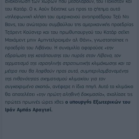
ανακοίνωση των χωρών που μεσολαβούν, του Πακιστάν και
του Κατάρ. Ο κ. Αούν δέχτηκε ως προς το ζήτημα αυτό
«τηλεφωνική κλήση του αμερικανού αντιπροέδρου Τζέι Ντι
Βανς, του ανώτερου συμβούλου της αμερικανικής προεδρίας
Τζάρεντ Κούσνερ και του πρωθυπουργού του Κατάρ σεΐχη
Μοχάμεντ μπιν Αμπντελραχμάν αλ Θάνι», γνωστοποίησε η
προεδρία του Λιβάνου. Η συνομιλία αφορούσε
«την
εδραίωση της κατάπαυσης του πυρός στον Λίβανο, τον
τερματισμό της ισραηλινής στρατιωτικής κλιμάκωσης και τα
μέτρα που θα ληφθούν προς αυτό, συμπεριλαμβανομένης
της πιθανότητας σχηματισμού κλιμακίου για τον
συγκεκριμένο σκοπό»
, ανέφερε η ίδια πηγή. Αυτό το κλιμάκιο
θα αποτελέσει
«την πρώτη αληθινή δοκιμασία»,
σχολίασε τις
πρώτες πρωινές ώρες χθες
ο υπουργός Εξωτερικών του
Ιράν Αμπάς Αραγτσί.