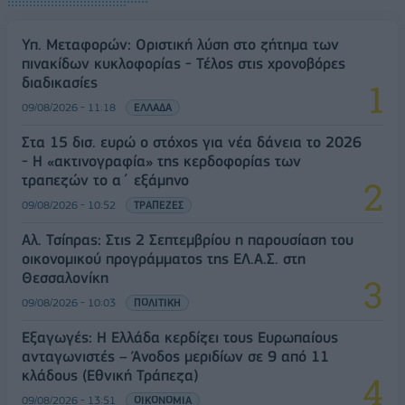
Υπ. Μεταφορών: Οριστική λύση στο ζήτημα των
πινακίδων κυκλοφορίας - Τέλος στις χρονοβόρες
διαδικασίες
09/08/2026 - 11:18
ΕΛΛΑΔΑ
Στα 15 δισ. ευρώ ο στόχος για νέα δάνεια το 2026
- Η «ακτινογραφία» της κερδοφορίας των
τραπεζών το α΄ εξάμηνο
09/08/2026 - 10:52
ΤΡΑΠΕΖΕΣ
Αλ. Τσίπρας: Στις 2 Σεπτεμβρίου η παρουσίαση του
οικονομικού προγράμματος της ΕΛ.Α.Σ. στη
Θεσσαλονίκη
09/08/2026 - 10:03
ΠΟΛΙΤΙΚΗ
Εξαγωγές: Η Ελλάδα κερδίζει τους Ευρωπαίους
ανταγωνιστές – Άνοδος μεριδίων σε 9 από 11
κλάδους (Εθνική Τράπεζα)
09/08/2026 - 13:51
ΟΙΚΟΝΟΜΙΑ