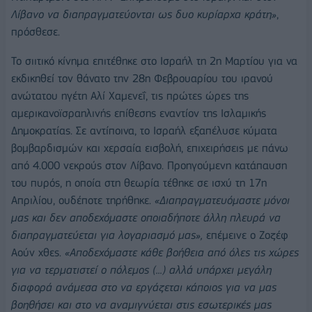
Λίβανο να διαπραγματεύονται ως δυο κυρίαρχα κράτη»
,
πρόσθεσε.
Το σιιτικό κίνημα επιτέθηκε στο Ισραήλ τη 2η Μαρτίου για να
εκδικηθεί τον θάνατο την 28η Φεβρουαρίου του ιρανού
ανώτατου ηγέτη Αλί Χαμενεΐ, τις πρώτες ώρες της
αμερικανοϊσραηλινής επίθεσης εναντίον της Ισλαμικής
Δημοκρατίας. Σε αντίποινα, το Ισραήλ εξαπέλυσε κύματα
βομβαρδισμών και χερσαία εισβολή, επιχειρήσεις με πάνω
από 4.000 νεκρούς στον Λίβανο. Προηγούμενη κατάπαυση
του πυρός, η οποία στη θεωρία τέθηκε σε ισχύ τη 17η
Απριλίου, ουδέποτε τηρήθηκε.
«Διαπραγματευόμαστε μόνοι
μας και δεν αποδεχόμαστε οποιαδήποτε άλλη πλευρά να
διαπραγματεύεται για λογαριασμό μας»,
επέμεινε ο Ζοζέφ
Αούν χθες.
«Αποδεχόμαστε κάθε βοήθεια από όλες τις χώρες
για να τερματιστεί ο πόλεμος (...) αλλά υπάρχει μεγάλη
διαφορά ανάμεσα στο να εργάζεται κάποιος για να μας
βοηθήσει και στο να αναμιγνύεται στις εσωτερικές μας