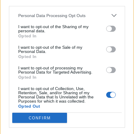
third parties.
Personal Data Processing Opt Outs
Αρμάνι Μιλάνο: Το καινούριο της ρόστερ και ο αέρας ανανέωσης
I want to opt-out of the Sharing of my
personal data.
Opted In
Εθνική Κορασίδων: Οι δηλώσεις
I want to opt-out of the Sale of my
μετά τη νίκη επί της Δανίας και
Όμιλος ΔΕΗ: Νέα συμφωνία για
Personal Data.
πριν από τον ημιτελικό με τη
χαρτοφυλάκιο έργων ΑΠΕ άνω
Opted In
Νορβηγία
των 2 GW σε Πολωνία και
Ουγγαρία
I want to opt-out of processing my
Personal Data for Targeted Advertising.
Opted In
I want to opt-out of Collection, Use,
Fourlis: Συμφωνία για την πώληση συμμετοχής στο Sofia South Ring
Retention, Sale, and/or Sharing of my
Mall έναντι 49,35 εκατ. ευρώ
Personal Data that Is Unrelated with the
Purposes for which it was collected.
Opted Out
ΣΚΑΪ: Ολοκληρώθηκε η θητεία
CONFIRM
του Γρηγόρη Δημητριάδη - Ο
Χρηματιστήριο Αθηνών:
Γιάννης Αλαφούζος επιστρέφει
Εβδομαδιαία άνοδος 1,76%,
στη θέση του CEO