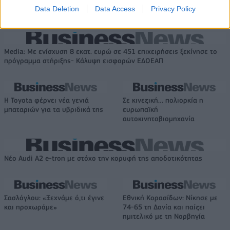
κέρδη 23,31% από τις αρχές
Data Deletion
Data Access
Privacy Policy
του έτους
Media: Με ενίσχυση 8 εκατ. ευρώ σε 451 επιχειρήσεις ξεκίνησε το
πρόγραμμα στήριξης- Κάλυψη εισφορών ΕΔΟΕΑΠ
Η Toyota φέρνει νέα γενιά
Σε κινεζική… πολιορκία η
μπαταριών για τα υβριδικά της
ευρωπαϊκή
αυτοκινητοβιομηχανία
Νέο Audi A2 e-tron με στόχο την κορυφή της αποδοτικότητας
Σασλόγλου: «Ξεχνάμε ό,τι έγινε
Εθνική Κορασίδων: Νίκησε με
και προχωράμε»
74-65 τη Δανία και παίζει
ημιτελικό με τη Νορβηγία