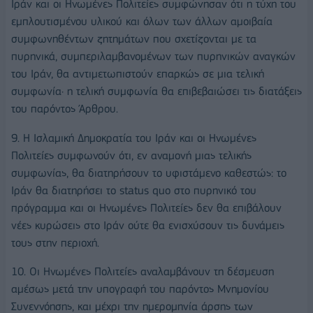
Ιράν και οι Ηνωμένες Πολιτείες συμφώνησαν ότι η τύχη του
εμπλουτισμένου υλικού και όλων των άλλων αμοιβαία
συμφωνηθέντων ζητημάτων που σχετίζονται με τα
πυρηνικά, συμπεριλαμβανομένων των πυρηνικών αναγκών
του Ιράν, θα αντιμετωπιστούν επαρκώς σε μια τελική
συμφωνία· η τελική συμφωνία θα επιβεβαιώσει τις διατάξεις
του παρόντος Άρθρου.
9. Η Ισλαμική Δημοκρατία του Ιράν και οι Ηνωμένες
Πολιτείες συμφωνούν ότι, εν αναμονή μιας τελικής
συμφωνίας, θα διατηρήσουν το υφιστάμενο καθεστώς: το
Ιράν θα διατηρήσει το status quo στο πυρηνικό του
πρόγραμμα και οι Ηνωμένες Πολιτείες δεν θα επιβάλουν
νέες κυρώσεις στο Ιράν ούτε θα ενισχύσουν τις δυνάμεις
τους στην περιοχή.
10. Οι Ηνωμένες Πολιτείες αναλαμβάνουν τη δέσμευση
αμέσως μετά την υπογραφή του παρόντος Μνημονίου
Συνεννόησης, και μέχρι την ημερομηνία άρσης των