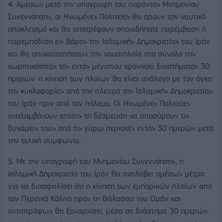
4. Αμέσως μετά την υπογραφή του παρόντος Μνημονίου
Συνεννόησης, οι Ηνωμένες Πολιτείες θα άρουν τον ναυτικό
αποκλεισμό και θα αποτρέψουν οποιαδήποτε παρέμβαση ή
παρεμπόδιση εις βάρος της Ισλαμικής Δημοκρατίας του Ιράν
και θα αποκαταστήσουν την ναυσιπλοΐα στο σύνολο της
χωρητικότητάς της εντός μέγιστου χρονικού διαστήματος 30
ημερών· η κίνηση των πλοίων θα είναι ανάλογη με τον όγκο
της κυκλοφορίας από την πλευρά της Ισλαμικής Δημοκρατίας
του Ιράν πριν από τον πόλεμο. Οι Ηνωμένες Πολιτείες
αναλαμβάνουν επίσης τη δέσμευση να αποσύρουν τις
δυνάμεις τους από τις γύρω περιοχές εντός 30 ημερών μετά
την τελική συμφωνία.
5. Με την υπογραφή του Μνημονίου Συνεννόησης, η
Ισλαμική Δημοκρατία του Ιράν θα αναλάβει αμέσως μέτρα
για να διασφαλίσει ότι η κίνηση των εμπορικών πλοίων από
τον Περσικό Κόλπο προς τη Θάλασσα του Ομάν και
αντιστρόφως θα ξαναρχίσει, μέσα σε διάστημα 30 ημερών,