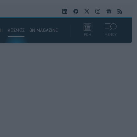
ΚΗ
ΚΟΣΜΟΣ
BN MAGAZINE
ΡΟΗ
ΜΕΝΟΥ