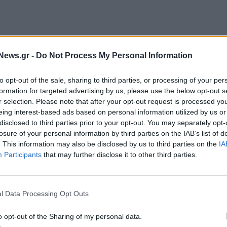
ρξης της συνεργασίας μεταξύ της Ουάσινγκτον και
News.gr -
Do Not Process My Personal Information
φορντ Γκερέρο Φλόρες, γνωστού ως Νίνιο Γκερέρο,
τόναλντ Τραμπ ενώ ακολούθησε επιβεβαίωση από
to opt-out of the sale, sharing to third parties, or processing of your per
formation for targeted advertising by us, please use the below opt-out s
r selection. Please note that after your opt-out request is processed y
eing interest-based ads based on personal information utilized by us or
 τις ΗΠΑ, εξαρθρώθηκαν «δομές του οργανωμένου
disclosed to third parties prior to your opt-out. You may separately opt-
φερε σε ανακοίνωση το υπουργείο Επικοινωνιών της
losure of your personal information by third parties on the IAB’s list of
μέλη αυτών των εγκληματικών δομών, στη διάρκεια
. This information may also be disclosed by us to third parties on the
IA
Participants
that may further disclose it to other third parties.
ενφορντ Γκερέρο Φλόρες, γνωστός ως Νίνιο
l Data Processing Opt Outs
ιστεί τρομοκρατική οργάνωση από τις ΗΠΑ,
 επέκτεινε τη δράση της σε άλλα κράτη της
o opt-out of the Sharing of my personal data.
στο Περού και στη Χιλή. Κατηγορείται μεταξύ άλλων