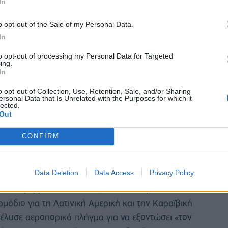
In
διακίνηση ναρκωτικών και δολοφονίες.
o opt-out of the Sale of my Personal Data.
In
to opt-out of processing my Personal Data for Targeted
ing.
In
o opt-out of Collection, Use, Retention, Sale, and/or Sharing
ersonal Data that Is Unrelated with the Purposes for which it
lected.
Out
CONFIRM
Data Deletion
Data Access
Privacy Policy
πλατφόρμα Truth Social, το διοικητήριο των
όδιο για τη Λατινική Αμερική και την Καραϊβική
λυσε αεροπορικό πλήγμα για να εξοντώσει «τον