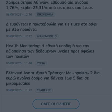
Χρηματιστήριο Αθηνών: Εβδομαδιαία άνοδος
1,76%, κέρδη 23,31% από τις αρχές του έτους
08/08/2026 - 12:36
ΟΙΚΟΝΟΜΙΑ
Διευρύνεται η πρωτοβουλία για τις τιμές στο ράφι
με 916 προϊόντα
08/08/2026 - 12:12
ΛΙΑΝΕΜΠΟΡΙΟ
Health Monitoring: Η εθνική υποδομή για την
αξιοποίηση των δεδομένων υγείας προς όφελος
των πολιτών
08/08/2026 - 11:48
ΥΓΕΙΑ
Ελληνική Αναπτυξιακή Τράπεζα: Με «προίκα» 2 δισ.
ευρώ ανοίγει δρόμο για δάνεια έως 5 δισ. σε
μικρομεσαίες
08/08/2026 - 11:22
ΤΡΑΠΕΖΕΣ
5G παντού, 6G στον ορίζοντα: Πού βρίσκεται η
ΟΛΕΣ ΟΙ ΕΙΔΗΣΕΙΣ
Ελλάδα στη μεγάλη τεχνολογική μετάβαση
08/08/2026 - 10:54
ΤΕΧΝΟΛΟΓΙΑ