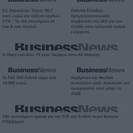
Β.Σ. Καρούλιας: Τζίρος 98,7
Deloitte Ελλάδος:
εκατ. ευρώ και αύξηση κερδών
Χρηματοοικονομικός
57% - Τα νέα στοιχήματα σε
σύμβουλος της ΔΕΗ για την
low & non alcohol
είσοδο στην πολωνική αγορά
ενέργειας
Η Chery επενδύει 75 εκατ. δολάρια στην KG Mobility
Το FIAT 500 Hybrid τώρα από
Ατρόμητος και Novibet
18.990 ευρώ
συνεχίζουν μαζί: Ανανέωση της
συνεργασίας τους μέχρι το
2028
18η συνεχόμενη χρονιά για τον ΟΤΕ στη διεθνή σειρά δεικτών
FTSE4Good