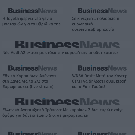
Η Toyota φέρνει νέα γενιά
Σε κινεζική… πολιορκία η
μπαταριών για τα υβριδικά της
ευρωπαϊκή
αυτοκινητοβιομηχανία
Νέο Audi A2 e-tron με στόχο την κορυφή της αποδοτικότητας
Εθνική Κορασίδων: Απέναντι
WNBA Draft: Μετά τον Καντέρ
στη Δανία για το 2/2 στο
θέλει να δηλώσει συμμετοχή
Ευρωμπάσκετ (live stream)
και ο Ρόις Γουάιτ!
Ελληνική Αναπτυξιακή Τράπεζα: Με «προίκα» 2 δισ. ευρώ ανοίγει
δρόμο για δάνεια έως 5 δισ. σε μικρομεσαίες