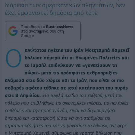
διάρκεια των αμερικανικών πληγμάτων, δεν
έχει εμφανιστεί δημόσια από τότε
Πρόσθεσε το
BusinessNews
στα αγαπημένα σου στη
Google
Ο
ανώτατος ηγέτης του Ιράν Μοτζταμπά Χαμενεΐ
δήλωσε σήμερα ότι οι Ηνωμένες Πολιτείες και
το Ισραήλ επιδιώκουν να «γονατίσουν τη
χώρα» μετά τις πρόσφατες εχθροπραξίες
ανάμεσα στις δύο χώρες και το Ιράν, που είναι οι πιο
σοβαρές αφότου τέθηκε σε ισχύ κατάπαυση του πυρός
στις 8 Απριλίου.
«Το τυφλό σχέδιο του εχθρού, μετά τον
πόλεμο που επιβλήθηκε, τις οικονομικές πιέσεις, τις πολιτικές
επιθέσεις και την προπαγάνδα, είναι να δημιουργήσει
διχασμό και καταστροφή ώστε να αντισταθμίσει τις
στρατιωτικές ήττες του και να γονατίσει το έθνος»,
ανέφερε
ο Μοτζταμπά Χαμενεΐ, σύμφωνα με γραπτή δήλωση που