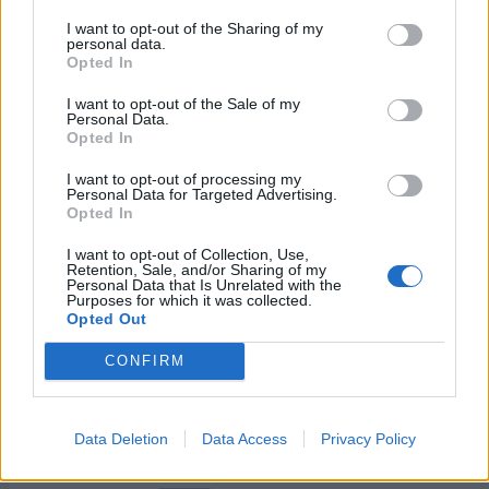
28/05/2026 - 16:38
28/05/2026 - 15:55
I want to opt-out of the Sharing of my
personal data.
Opted In
I want to opt-out of the Sale of my
Personal Data.
Opted In
I want to opt-out of processing my
Personal Data for Targeted Advertising.
Opted In
I want to opt-out of Collection, Use,
Retention, Sale, and/or Sharing of my
Personal Data that Is Unrelated with the
Purposes for which it was collected.
Opted Out
ΡΟΗ ΕΙΔΗΣΕΩΝ
CONFIRM
Κορυφώνεται η έξοδος του Αυγούστου – Πάνω από
Data Deletion
Data Access
Privacy Policy
56.000 επιβάτες αναχωρούν σήμερα από τα
λιμάνια της Αττικής