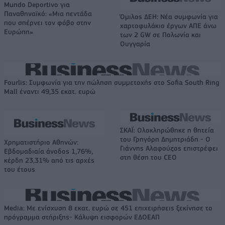
Mundo Deportivo για
Παναθηναϊκό: «Μια πεντάδα
Όμιλος ΔΕΗ: Νέα συμφωνία για
που σπέρνει τον φόβο στην
χαρτοφυλάκιο έργων ΑΠΕ άνω
Ευρώπη»
των 2 GW σε Πολωνία και
Ουγγαρία
Fourlis: Συμφωνία για την πώληση συμμετοχής στο Sofia South Ring
Mall έναντι 49,35 εκατ. ευρώ
ΣΚΑΪ: Ολοκληρώθηκε η θητεία
του Γρηγόρη Δημητριάδη - Ο
Χρηματιστήριο Αθηνών:
Γιάννης Αλαφούζος επιστρέφει
Εβδομαδιαία άνοδος 1,76%,
στη θέση του CEO
κέρδη 23,31% από τις αρχές
του έτους
Media: Με ενίσχυση 8 εκατ. ευρώ σε 451 επιχειρήσεις ξεκίνησε το
πρόγραμμα στήριξης- Κάλυψη εισφορών ΕΔΟΕΑΠ