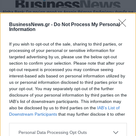
Alpha Bank: Για πρώτη φορά το Αρχαίο Θέατρο Επιδαύρου άνοιξε τις
πύλες του σε όλους
BusinessNews.gr -
Do Not Process My Personal
Information
If you wish to opt-out of the sale, sharing to third parties, or
processing of your personal or sensitive information for
ΠΕΡΙΣΣΌΤΕΡΑ ΣΕ ΑΥΤΉ ΤΗΝ ΚΑΤΗΓΟΡΊΑ
targeted advertising by us, please use the below opt-out
section to confirm your selection. Please note that after your
opt-out request is processed you may continue seeing
interest-based ads based on personal information utilized by
us or personal information disclosed to third parties prior to
your opt-out. You may separately opt-out of the further
disclosure of your personal information by third parties on the
IAB’s list of downstream participants. This information may
also be disclosed by us to third parties on the
IAB’s List of
Γαλλία: Η UNESCO να
Downstream Participants
that may further disclose it to other
επαναφέρει το ζήτημα της
Η Ρωσία κλιμακώνει τις
third parties.
επιστροφής των
πιέσεις στην Αρμενία
Μαρμάρων του
ενόψει των εκλογών του
Personal Data Processing Opt Outs
Παρθενώνα στην Ελλάδα
Ιουνίου