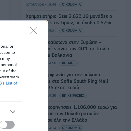
07/08/2026 - 15:45
ΟΙΚΟΝΟΜΙΑ
Χρηματιστήριο: Στις 2.623,19 μονάδες ο
Γενικός Δείκτης Τιμών, με άνοδο 0,57%
07/08/2026 - 15:21
ΟΙΚΟΝΟΜΙΑ
Νέο κύμα καύσωνα στην Ευρώπη –
sonal or
Θερμοκρασίες άνω των 40°C σε Ιταλία,
ection to
Ισπανία και Βαλκάνια
ou may
07/08/2026 - 14:58
ΚΟΣΜΟΣ
 personal
out of the
Fourlis: Συμφωνία για την πώληση
 downstream
συμμετοχής στο Sofia South Ring Mall
B’s List of
έναντι 49,35 εκατ. ευρώ
07/08/2026 - 14:39
ΕΠΙΧΕΙΡΗΣΕΙΣ
ΥΠΠΟ: Επιχορηγήσεις 1.106.000 ευρώ για
την ενίσχυση των Πολυθεματικών
Φεστιβάλ σε όλη την Ελλάδα
07/08/2026 - 14:34
ΟΙΚΟΝΟΜΙΑ