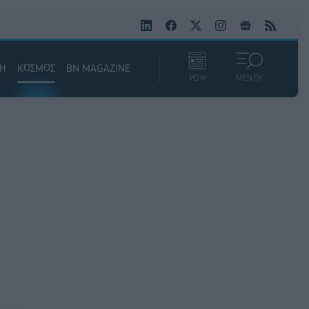
ΚΗ
ΚΟΣΜΟΣ
BN MAGAZINE
ΡΟΗ
ΜΕΝΟΥ