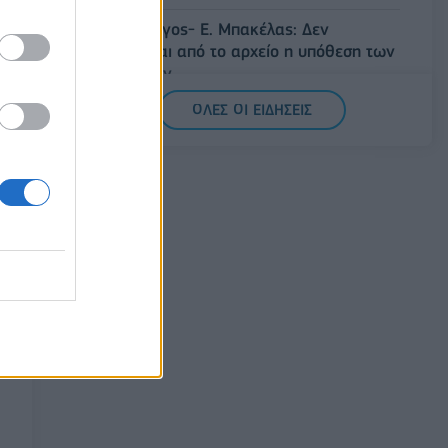
Άρειος Πάγος- Ε. Μπακέλας: Δεν
ανασύρεται από το αρχείο η υπόθεση των
υποκλοπών
07/08/2026 - 14:11
ΕΛΛΑΔΑ
ΟΛΕΣ ΟΙ ΕΙΔΗΣΕΙΣ
Σαουδική Αραβία, Τουρκία και Πακιστάν
υπογράφουν κοινή αμυντική συμφωνία
07/08/2026 - 13:47
ΚΟΣΜΟΣ