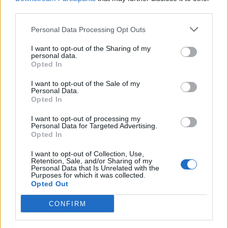
από τις αρχές του έτους
third parties.
Personal Data Processing Opt Outs
I want to opt-out of the Sharing of my
Ελληνική Αναπτυξιακή Τράπεζα:
Υπ. Μεταφορών: Οριστική λύση
personal data.
Με «προίκα» 2 δισ. ευρώ
στο ζήτημα των πινακίδων
Opted In
ανοίγει δρόμο για δάνεια έως 5
κυκλοφορίας - Τέλος στις
δισ. σε μικρομεσαίες
χρονοβόρες διαδικασίες
I want to opt-out of the Sale of my
Personal Data.
Opted In
I want to opt-out of processing my
Η Chery επενδύει 75 εκατ. δολάρια στην KG Mobility
Personal Data for Targeted Advertising.
Opted In
I want to opt-out of Collection, Use,
Το FIAT 500 Hybrid τώρα από
Ατρόμητος και Novibet
Retention, Sale, and/or Sharing of my
Personal Data that Is Unrelated with the
18.990 ευρώ
συνεχίζουν μαζί: Ανανέωση της
Purposes for which it was collected.
συνεργασίας τους μέχρι το
Opted Out
2028
CONFIRM
18η συνεχόμενη χρονιά για τον ΟΤΕ στη διεθνή σειρά δεικτών