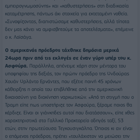
εμπειρογνωμοσύνης» και «καθυστερήσεις» στη διαδικασία
καταμέτρησης, πάντως όχι στοιχεία για εκτεταμένη νοθεία.
«Συνοψίζοντας, διαπιστώσαμε καθυστερήσεις, αλλά τίποτα
δεν μας κάνει να αμφισβητούμε τα αποτελέσματα», επέμεινε
ο κ. Λοϊσάγα.
Ο αμερικανός πρόεδρος τάχθηκε δημόσια μερικά
24ωρα πριν από τις εκλογές σε έναν γύρο υπέρ του κ.
Ασφούρα.
Παράλληλα, απένειμε χάρη στον μέντορα του
υποψηφίου της δεξιάς, τον πρώην πρόεδρο της Ονδούρας
Χουάν Ορλάντο Ερνάντες, που εξέτιε ποινή 45 χρόνων
κάθειρξης η οποία του επιβλήθηκε από την αμερικανική
δικαιοσύνη για διακίνηση ναρκωτικών. «Από τη στιγμή που ο
Τραμπ είπε πως υποστήριζε τον Ασφούρα, ξέραμε ποιος θα
κέρδιζε. Είναι οι γιάνκηδες αυτοί που διατάσσουν», είπε χθες
χαρακτηριστικά στο Γαλλικό Πρακτορείο οδηγός ταξί, 53
ετών, στην πρωτεύουσα Τεγκουσιγκάλπα. Όποιος κι αν είναι
ο επόμενος πρόεδρος, πρέπει «τουλάχιστον να μειώσει την