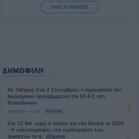
Υπ. Μεταφορών: Οριστική λύση στο ζήτημα των
ΟΛΕΣ ΟΙ ΕΙΔΗΣΕΙΣ
πινακίδων κυκλοφορίας - Τέλος στις χρονοβόρες
διαδικασίες
09/08/2026 - 11:18
ΕΛΛΑΔΑ
ΔΗΜΟΦΙΛΗ
Αλ. Τσίπρας: Στις 2 Σεπτεμβρίου η παρουσίαση του
οικονομικού προγράμματος της ΕΛ.Α.Σ. στη
Θεσσαλονίκη
09/08/2026 - 10:03
ΠΟΛΙΤΙΚΗ
Στα 15 δισ. ευρώ ο στόχος για νέα δάνεια το 2026
- Η «ακτινογραφία» της κερδοφορίας των
τραπεζών το α΄ εξάμηνο