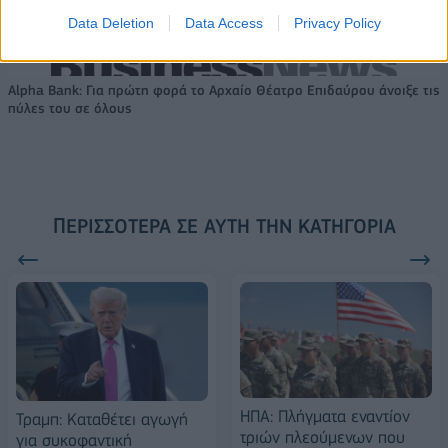
FTSE4Good
Data Deletion
Data Access
Privacy Policy
Alpha Bank: Για πρώτη φορά το Αρχαίο Θέατρο Επιδαύρου άνοιξε τις
πύλες του σε όλους
ΠΕΡΙΣΣΌΤΕΡΑ ΣΕ ΑΥΤΉ ΤΗΝ ΚΑΤΗΓΟΡΊΑ
ΗΠΑ: Πλήγματα εναντίον
Τραμπ: Καταθέτει αγωγή
τριών πλεούμενων που
για συκοφαντική