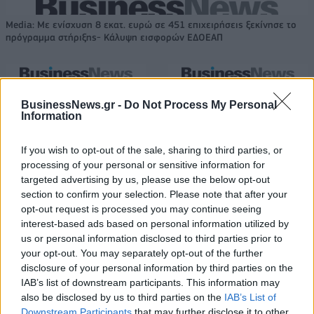
Media: Με ενίσχυση 8 εκατ. ευρώ σε 451 επιχειρήσεις ξεκίνησε το
πρόγραμμα στήριξης- Κάλυψη εισφορών ΕΔΟΕΑΠ
Η Toyota φέρνει νέα γενιά
Σε κινεζική… πολιορκία η
μπαταριών για τα υβριδικά της
ευρωπαϊκή
BusinessNews.gr -
Do Not Process My Personal
Information
αυτοκινητοβιομηχανία
If you wish to opt-out of the sale, sharing to third parties, or
processing of your personal or sensitive information for
Νέο Audi A2 e-tron με στόχο την κορυφή της αποδοτικότητας
targeted advertising by us, please use the below opt-out
section to confirm your selection. Please note that after your
opt-out request is processed you may continue seeing
interest-based ads based on personal information utilized by
Μακάμπι Τελ Αβίβ: Ανακοίνωσε
«Η οικογένεια Μπας φέρεται να
τον Κίτον Γουάλας (pic)
βρίσκεται κοντά στην απόκτηση
us or personal information disclosed to third parties prior to
της Βιλερμπάν»
your opt-out. You may separately opt-out of the further
disclosure of your personal information by third parties on the
IAB’s list of downstream participants. This information may
also be disclosed by us to third parties on the
IAB’s List of
Χρηματιστήριο Αθηνών: Εβδομαδιαία άνοδος 1,76%, κέρδη 23,31%
Downstream Participants
that may further disclose it to other