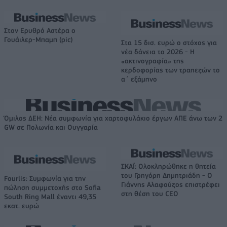
Στον Ερυθρό Αστέρα ο
Γουάιλερ-Μπαμπ (pic)
Στα 15 δισ. ευρώ ο στόχος για
νέα δάνεια το 2026 - Η
«ακτινογραφία» της
κερδοφορίας των τραπεζών το
α΄ εξάμηνο
Όμιλος ΔΕΗ: Νέα συμφωνία για χαρτοφυλάκιο έργων ΑΠΕ άνω των 2
GW σε Πολωνία και Ουγγαρία
ΣΚΑΪ: Ολοκληρώθηκε η θητεία
του Γρηγόρη Δημητριάδη - Ο
Fourlis: Συμφωνία για την
Γιάννης Αλαφούζος επιστρέφει
πώληση συμμετοχής στο Sofia
στη θέση του CEO
South Ring Mall έναντι 49,35
εκατ. ευρώ