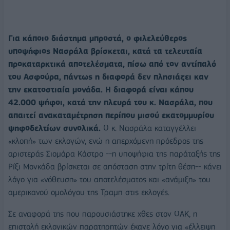
Για κάποιο διάστημα μπροστά, ο φιλελεύθερος
υποψήφιος Νασράλα βρίσκεται, κατά τα τελευταία
προκαταρκτικά αποτελέσματα, πίσω από τον αντίπαλό
του Ασφούρα, πάντως η διαφορά δεν πλησιάζει καν
την εκατοστιαία μονάδα. Η διαφορά είναι κάπου
42.000 ψήφοι, κατά την πλευρά του κ. Νασράλα, που
απαιτεί ανακαταμέτρηση περίπου μισού εκατομμυρίου
ψηφοδελτίων συνολικά.
Ο κ. Νασράλα καταγγέλλει
«κλοπή» των εκλογών, ενώ η απερχόμενη πρόεδρος της
αριστεράς Σιομάρα Κάστρο --η υποψήφια της παράταξής της
Ρίξι Μονκάδα βρίσκεται σε απόσταση στην τρίτη θέση-- κάνει
λόγο για «νόθευση» του αποτελέσματος και «ανάμιξη» του
αμερικανού ομολόγου της Τραμπ στις εκλογές.
Σε αναφορά της που παρουσιάστηκε χθες στον ΟΑΚ, η
επιστολή εκλογικών παρατηρητών έκανε λόγο για «έλλειψη