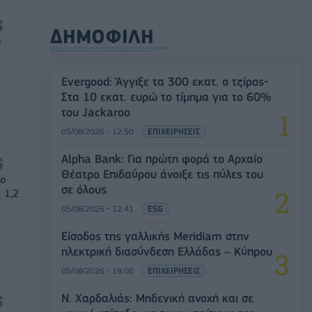
ΔΗΜΟΦΙΛΗ
0
Evergood: Άγγιξε τα 300 εκατ. ο τζίρος-
Στα 10 εκατ. ευρώ το τίμημα για το 60%
του Jackaroo
05/08/2026 - 12:50
ΕΠΙΧΕΙΡΗΣΕΙΣ
Alpha Bank: Για πρώτη φορά το Αρχαίο
Θέατρο Επιδαύρου άνοιξε τις πύλες του
νο
σε όλους
 1,2
05/08/2026 - 12:41
ESG
Είσοδος της γαλλικής Meridiam στην
ηλεκτρική διασύνδεση Ελλάδας – Κύπρου
05/08/2026 - 18:06
ΕΠΙΧΕΙΡΗΣΕΙΣ
Ν. Χαρδαλιάς: Μηδενική ανοχή και σε