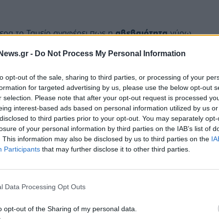
ερα το Ταμείο αναφέρει πως η
αβεβαιότητα
γύρω
άζει αρνητικά την ανάκαμψη της οικονομίας.
News.gr -
Do Not Process My Personal Information
to opt-out of the sale, sharing to third parties, or processing of your per
formation for targeted advertising by us, please use the below opt-out s
r selection. Please note that after your opt-out request is processed y
eing interest-based ads based on personal information utilized by us or
ΓΚΑΡΝΤ
disclosed to third parties prior to your opt-out. You may separately opt-
losure of your personal information by third parties on the IAB’s list of
. This information may also be disclosed by us to third parties on the
IA
Participants
that may further disclose it to other third parties.
l Data Processing Opt Outs
o opt-out of the Sharing of my personal data.