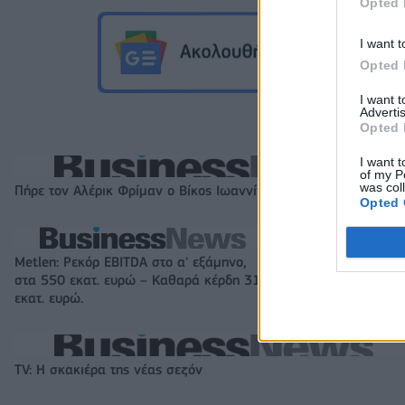
Opted 
I want t
Opted 
I want 
Advertis
Opted 
I want t
of my P
was col
Πήρε τον Αλέρικ Φρίμαν ο Βίκος Ιωαννίνων
Opted 
Metlen: Ρεκόρ EBITDA στο α' εξάμηνο,
HELLENiQ ENERGY
στα 550 εκατ. ευρώ – Καθαρά κέρδη 313
στο α' εξάμηνο –
εκατ. ευρώ.
EBITDA
TV: Η σκακιέρα της νέας σεζόν