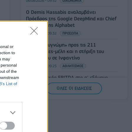
06/08/2026 - 09:52
ΟΙΚΟΝΟΜΙΑ
Ο Demis Hassabis αναλαμβάνει
Πρόεδρος της Google DeepMind και Chief
Scientist της Alphabet
06/08/2026 - 09:32
ΠΡΟΣΩΠΑ
FIFA: Η «συγνώμη» προς τις 211
sonal or
ομοσπονδίες-μέλη και η στήριξη του
ection to
συμβουλίου σε Ινφαντίνο
ou may
 personal
06/08/2026 - 09:25
ΑΘΛΗΤΙΣΜΟΣ
out of the
Metlen: Ρεκόρ EBITDA στο α' εξάμηνο,
 downstream
στα 550 εκατ. ευρώ – Καθαρά κέρδη 313
B’s List of
ΟΛΕΣ ΟΙ ΕΙΔΗΣΕΙΣ
εκατ. ευρώ.
06/08/2026 - 09:12
ΕΠΙΧΕΙΡΗΣΕΙΣ
Ιός Δυτικού Νείλου: Στα 65 τα κρούσματα
στην Ελλάδα – 23 νέα μέσα σε μία
εβδομάδα, έξι θάνατοι
06/08/2026 - 08:54
ΕΛΛΑΔΑ