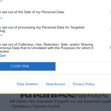
In
o opt-out of the Sale of my Personal Data.
In
to opt-out of processing my Personal Data for Targeted
ing.
In
o opt-out of Collection, Use, Retention, Sale, and/or Sharing
ersonal Data that Is Unrelated with the Purposes for which it
lected.
Στους Ντένβερ Νάγκετς ο Λόνι Γουόκερ
Out
CONFIRM
: Κέρδη 393 εκατ. ευρώ
Viohalco: Αυξημένος κατά 14% ο τζί
 Στα 734 εκατ. ευρώ τα
στο α' εξάμηνο, στα 4,3 δισ. ευρώ – 
446 εκατ. ευρώ τα EBITDA
Data Deletion
Data Access
Privacy Policy
IAB Hellas: Νέα Διοικούσα Επιτροπή και νέο Διοικητικό Συμβ
- Πρόεδρος ο Γαληνός Γιαγλής