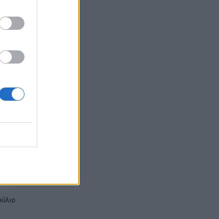
ρος
Στα
ούλιο