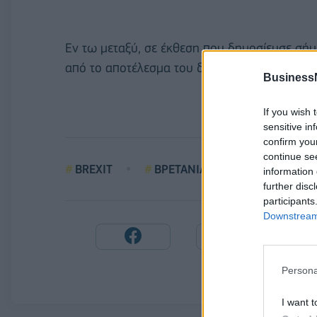
Εν τω μεταξύ, σε έκθεση που δημοσίευσε σήμ
από το αποτέλεσμα του δημοψηφίσματος επηρε
Business
If you wish 
sensitive in
confirm you
continue se
BREXIT
ΒΡΕΤΑΝΙΑ
ΚΡΙΣΤΙΝ ΛΑ
information 
further disc
participants
Downstream 
Persona
I want t