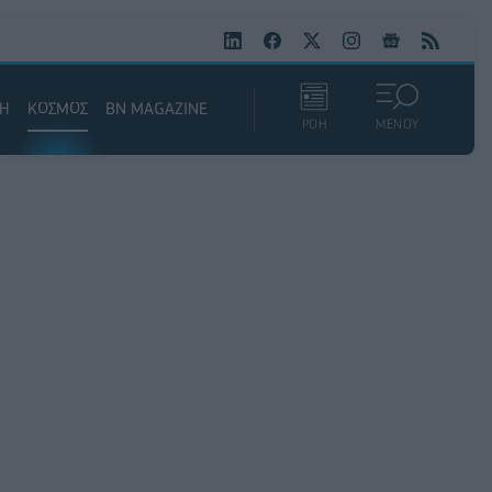
ΚΗ
ΚΟΣΜΟΣ
BN MAGAZINE
ΡΟΗ
ΜΕΝΟΥ