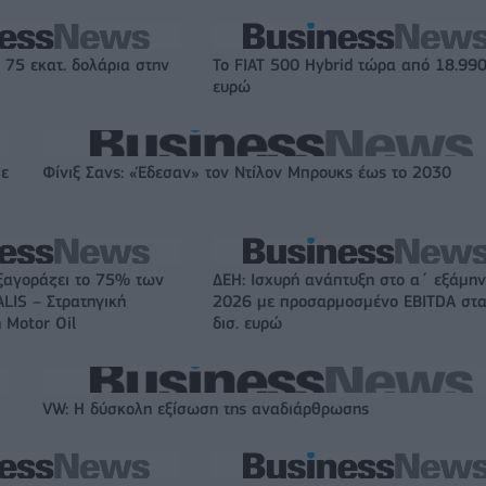
 75 εκατ. δολάρια στην
Το FIAT 500 Hybrid τώρα από 18.99
ευρώ
με
Φίνιξ Σανς: «Έδεσαν» τον Ντίλον Μπρουκς έως το 2030
ξαγοράζει το 75% των
ΔΕΗ: Ισχυρή ανάπτυξη στο α΄ εξάμη
LIS – Στρατηγική
2026 με προσαρμοσμένο EBITDA στα
 Motor Oil
δισ. ευρώ
VW: Η δύσκολη εξίσωση της αναδιάρθρωσης