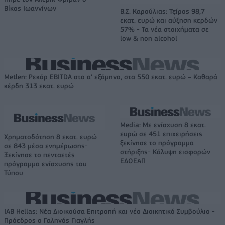
Βίκος Ιωαννίνων
Β.Σ. Καρούλιας: Τζίρος 98,7
εκατ. ευρώ και αύξηση κερδών
57% - Τα νέα στοιχήματα σε
low & non alcohol
Metlen: Ρεκόρ EBITDA στο α' εξάμηνο, στα 550 εκατ. ευρώ – Καθαρά
κέρδη 313 εκατ. ευρώ
Media: Με ενίσχυση 8 εκατ.
ευρώ σε 451 επιχειρήσεις
Χρηματοδότηση 8 εκατ. ευρώ
ξεκίνησε το πρόγραμμα
σε 843 μέσα ενημέρωσης-
στήριξης- Κάλυψη εισφορών
Ξεκίνησε το πενταετές
ΕΔΟΕΑΠ
πρόγραμμα ενίσχυσης του
Τύπου
IAB Hellas: Νέα Διοικούσα Επιτροπή και νέο Διοικητικό Συμβούλιο -
Πρόεδρος ο Γαληνός Γιαγλής