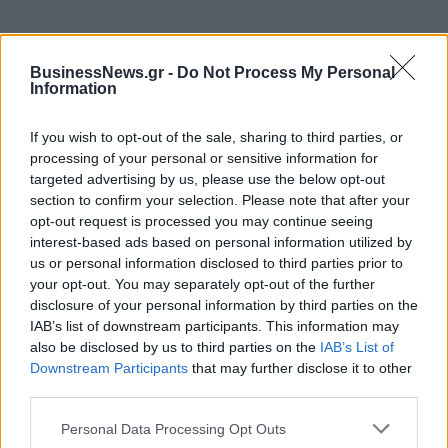
Νέο Audi A2 e-tron με στόχο
Η Chery επενδύει 75 εκατ.
BusinessNews.gr -
Do Not Process My Personal
την κορυφή της
δολάρια στην KG Mobility
Information
αποδοτικότητας
If you wish to opt-out of the sale, sharing to third parties, or
processing of your personal or sensitive information for
targeted advertising by us, please use the below opt-out
Το FIAT 500 Hybrid τώρα από 18.990 ευρώ
section to confirm your selection. Please note that after your
opt-out request is processed you may continue seeing
interest-based ads based on personal information utilized by
Θανάσης Σπανούλης: "Θα είμαι
Στους Ντένβερ Νάγκετς ο Λόνι
us or personal information disclosed to third parties prior to
χαρούμενος με ένα μετάλλιο"
Γουόκερ
your opt-out. You may separately opt-out of the further
disclosure of your personal information by third parties on the
IAB’s list of downstream participants. This information may
also be disclosed by us to third parties on the
IAB’s List of
HELLENiQ ENERGY: Κέρδη 393 εκατ. ευρώ στο α' εξάμηνο – Στα 734
Downstream Participants
that may further disclose it to other
εκατ. ευρώ τα EBITDA
third parties.
Personal Data Processing Opt Outs