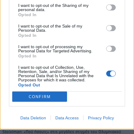
I want to opt-out of the Sharing of my
Viohalco: Αυξημένος κατά 14%
ΥΠΕΘΟΟ: Νέες επενδύσεις 1
personal data.
ο τζίρος στο α' εξάμηνο, στα 4,3
δισ. ευρώ ως το 2028 για την
Opted In
δισ. ευρώ – Στα 446 εκατ. ευρώ
Ενέργεια
τα EBITDA
I want to opt-out of the Sale of my
Personal Data.
Opted In
Η συμφωνία Arval-Athlon αναδιαμορφώνει την αγορά leasing
I want to opt-out of processing my
Personal Data for Targeted Advertising.
Opted In
I want to opt-out of Collection, Use,
VW: Η δύσκολη εξίσωση της
Alpha Bank: Για πρώτη φορά το
Retention, Sale, and/or Sharing of my
αναδιάρθρωσης
Αρχαίο Θέατρο Επιδαύρου
Personal Data that Is Unrelated with the
Purposes for which it was collected.
άνοιξε τις πύλες του σε όλους
Opted Out
CONFIRM
ESG Report 2025: Πώς η ΑΒ Βασιλόπουλος μετατρέπει τη
βιωσιμότητα σε καθημερινή πράξη
Data Deletion
Data Access
Privacy Policy
Stoiximan: «Πού ήσουν;» στις μεγάλες στιγμές του Ολυμπιακού