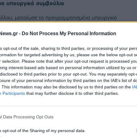
νο υπουργικό συμβούλιο
λλου, ματαίωσε το προγραμματισμένο υπουργικό
Παρασκευή το βράδυ στο Λονδίνο, αφού ο ίδιος και
News.gr -
Do Not Process My Personal Information
έλλες.
to opt-out of the sale, sharing to third parties, or processing of your per
 και όταν υπάρξει τελική συμφωνία
».
formation for targeted advertising by us, please use the below opt-out s
r selection. Please note that after your opt-out request is processed y
eing interest-based ads based on personal information utilized by us or
disclosed to third parties prior to your opt-out. You may separately opt-
losure of your personal information by third parties on the IAB’s list of
. This information may also be disclosed by us to third parties on the
IA
Participants
that may further disclose it to other third parties.
l Data Processing Opt Outs
o opt-out of the Sharing of my personal data.