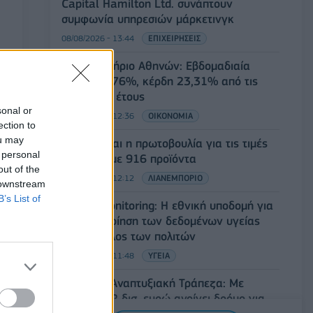
Capital Hamilton Ltd. συνάπτουν
συμφωνία υπηρεσιών μάρκετινγκ
08/08/2026 - 13:44
ΕΠΙΧΕΙΡΗΣΕΙΣ
Χρηματιστήριο Αθηνών: Εβδομαδιαία
άνοδος 1,76%, κέρδη 23,31% από τις
αρχές του έτους
sonal or
08/08/2026 - 12:36
ΟΙΚΟΝΟΜΙΑ
ection to
ou may
Διευρύνεται η πρωτοβουλία για τις τιμές
 personal
στο ράφι με 916 προϊόντα
out of the
08/08/2026 - 12:12
ΛΙΑΝΕΜΠΟΡΙΟ
 downstream
B’s List of
Health Monitoring: Η εθνική υποδομή για
την αξιοποίηση των δεδομένων υγείας
προς όφελος των πολιτών
08/08/2026 - 11:48
ΥΓΕΙΑ
Ελληνική Αναπτυξιακή Τράπεζα: Με
«προίκα» 2 δισ. ευρώ ανοίγει δρόμο για