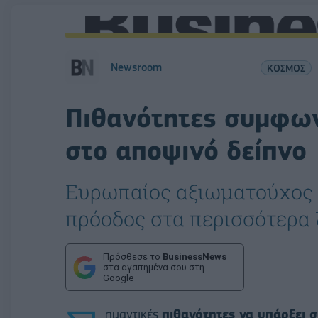
Newsroom
ΚΟΣΜΟΣ
Πιθανότητες συμφωνί
στο αποψινό δείπνο
Ευρωπαίος αξιωματούχος τ
πρόοδος στα περισσότερα 
Πρόσθεσε το
BusinessNews
στα αγαπημένα σου στη
Google
ημαντικές
πιθανότητες να υπάρξει