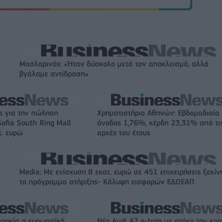
Μασλαρινός: «Ήταν δύσκολο μετά τον αποκλεισμό, αλλά
βγάλαμε αντίδραση»
α για την πώληση
Χρηματιστήριο Αθηνών: Εβδομαδιαία
ofia South Ring Mall
άνοδος 1,76%, κέρδη 23,31% από τι
τ. ευρώ
αρχές του έτους
Media: Με ενίσχυση 8 εκατ. ευρώ σε 451 επιχειρήσεις ξεκίν
το πρόγραμμα στήριξης- Κάλυψη εισφορών ΕΔΟΕΑΠ
ιορκία η ευρωπαϊκή
Νέο Audi A2 e-tron με στόχο την κο