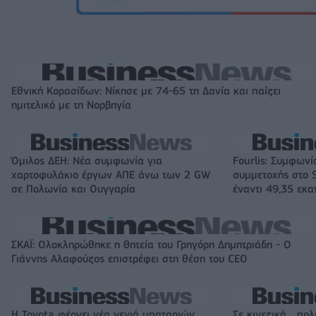
Εθνική Κορασίδων: Νίκησε με 74-65 τη Δανία και παίζει
ημιτελικό με τη Νορβηγία
Όμιλος ΔΕΗ: Νέα συμφωνία για
Fourlis: Συμφωνί
χαρτοφυλάκιο έργων ΑΠΕ άνω των 2 GW
συμμετοχής στο S
σε Πολωνία και Ουγγαρία
έναντι 49,35 εκα
ΣΚΑΪ: Ολοκληρώθηκε η θητεία του Γρηγόρη Δημητριάδη - Ο
Γιάννης Αλαφούζος επιστρέφει στη θέση του CEO
Η Toyota φέρνει νέα γενιά μπαταριών
Σε κινεζική… πολ