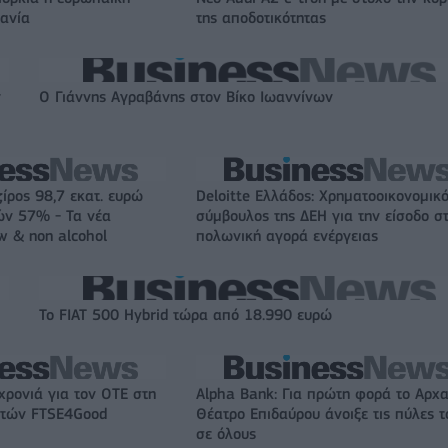
χανία
της αποδοτικότητας
ν
Ο Γιάννης Αγραβάνης στον Βίκο Ιωαννίνων
ζίρος 98,7 εκατ. ευρώ
Deloitte Ελλάδος: Χρηματοοικονομικ
ών 57% - Τα νέα
σύμβουλος της ΔΕΗ για την είσοδο σ
w & non alcohol
πολωνική αγορά ενέργειας
Το FIAT 500 Hybrid τώρα από 18.990 ευρώ
χρονιά για τον ΟΤΕ στη
Alpha Bank: Για πρώτη φορά το Αρχα
ικτών FTSE4Good
Θέατρο Επιδαύρου άνοιξε τις πύλες τ
σε όλους