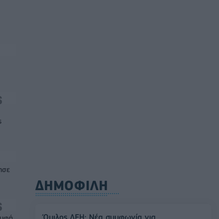
ς
ησε
ΔΗΜΟΦΙΛΗ
Όμιλος ΔΕΗ: Νέα συμφωνία για
ρυφή