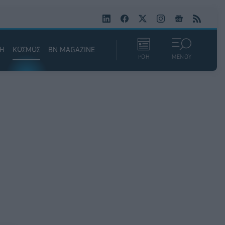
ΚΗ
ΚΟΣΜΟΣ
BN MAGAZINE
ΡΟΗ
ΜΕΝΟΥ