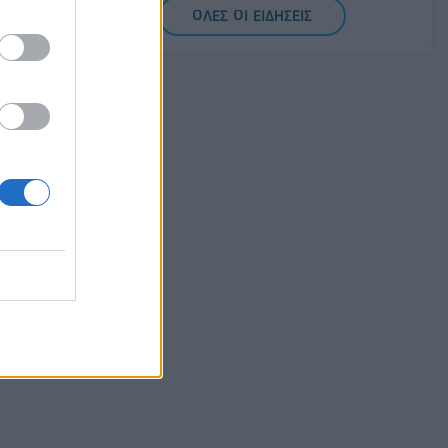
δάνεια έως 5 δισ. σε μικρομεσαίες
ΟΛΕΣ ΟΙ ΕΙΔΗΣΕΙΣ
08/08/2026 - 11:22
ΤΡΑΠΕΖΕΣ
5G παντού, 6G στον ορίζοντα: Πού
βρίσκεται η Ελλάδα στη μεγάλη
τεχνολογική μετάβαση
08/08/2026 - 10:54
ΤΕΧΝΟΛΟΓΙΑ