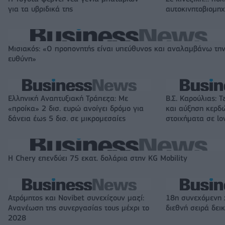
για τα υβριδικά της
αυτοκινητοβιομη
Μισιακός: «Ο προπονητής είναι υπεύθυνος και αναλαμβάνω τη
ευθύνη»
Ελληνική Αναπτυξιακή Τράπεζα: Με
Β.Σ. Καρούλιας: Τ
«προίκα» 2 δισ. ευρώ ανοίγει δρόμο για
και αύξηση κερδ
δάνεια έως 5 δισ. σε μικρομεσαίες
στοιχήματα σε lo
Η Chery επενδύει 75 εκατ. δολάρια στην KG Mobility
Ατρόμητος και Novibet συνεχίζουν μαζί:
18η συνεχόμενη 
Ανανέωση της συνεργασίας τους μέχρι το
διεθνή σειρά δε
2028