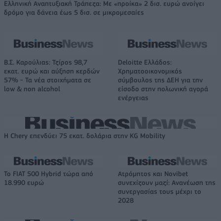
Ελληνική Αναπτυξιακή Τράπεζα: Με «προίκα» 2 δισ. ευρώ ανοίγει
δρόμο για δάνεια έως 5 δισ. σε μικρομεσαίες
Β.Σ. Καρούλιας: Τζίρος 98,7
Deloitte Ελλάδος:
εκατ. ευρώ και αύξηση κερδών
Χρηματοοικονομικός
57% - Τα νέα στοιχήματα σε
σύμβουλος της ΔΕΗ για την
low & non alcohol
είσοδο στην πολωνική αγορά
ενέργειας
Η Chery επενδύει 75 εκατ. δολάρια στην KG Mobility
Το FIAT 500 Hybrid τώρα από
Ατρόμητος και Novibet
18.990 ευρώ
συνεχίζουν μαζί: Ανανέωση της
συνεργασίας τους μέχρι το
2028