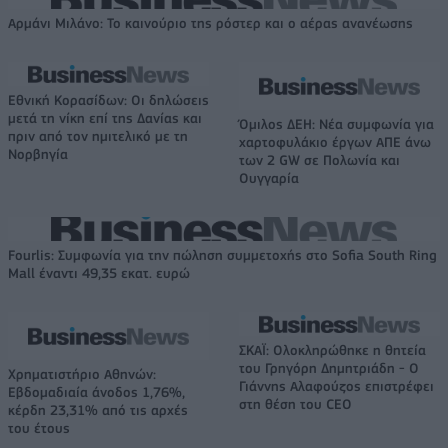
Αρμάνι Μιλάνο: Το καινούριο της ρόστερ και ο αέρας ανανέωσης
Εθνική Κορασίδων: Οι δηλώσεις
μετά τη νίκη επί της Δανίας και
Όμιλος ΔΕΗ: Νέα συμφωνία για
πριν από τον ημιτελικό με τη
χαρτοφυλάκιο έργων ΑΠΕ άνω
Νορβηγία
των 2 GW σε Πολωνία και
Ουγγαρία
Fourlis: Συμφωνία για την πώληση συμμετοχής στο Sofia South Ring
Mall έναντι 49,35 εκατ. ευρώ
ΣΚΑΪ: Ολοκληρώθηκε η θητεία
του Γρηγόρη Δημητριάδη - Ο
Χρηματιστήριο Αθηνών:
Γιάννης Αλαφούζος επιστρέφει
Εβδομαδιαία άνοδος 1,76%,
στη θέση του CEO
κέρδη 23,31% από τις αρχές
του έτους