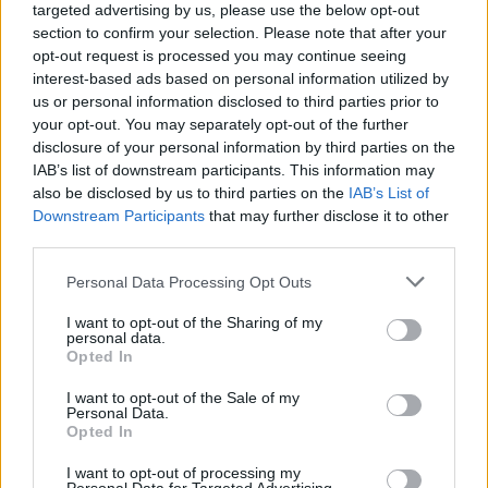
targeted advertising by us, please use the below opt-out
Κομισιόν: Οι Ευρωπαίοι
Ταγιάνι: Η αναβίωση των
section to confirm your selection. Please note that after your
θέλουν καλύτερη
νεοναζί πρέπει να
opt-out request is processed you may continue seeing
ενημέρωση για τις
απορριφθεί και το Κόμμα
interest-based ads based on personal information utilized by
καταστροφές και τις
της Ελευθερίας (FPO) να
us or personal information disclosed to third parties prior to
καταστάσεις εκτάκτου
αποκλειστεί
your opt-out. You may separately opt-out of the further
ανάγκης
30/09/2024 - 14:34
disclosure of your personal information by third parties on the
30/09/2024 - 17:03
IAB’s list of downstream participants. This information may
also be disclosed by us to third parties on the
IAB’s List of
Downstream Participants
that may further disclose it to other
third parties.
Personal Data Processing Opt Outs
I want to opt-out of the Sharing of my
personal data.
Opted In
I want to opt-out of the Sale of my
Personal Data.
Opted In
I want to opt-out of processing my
ΡΟΗ ΕΙΔΗΣΕΩΝ