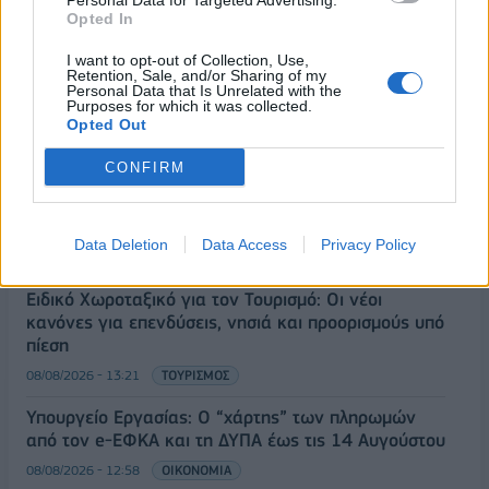
Personal Data for Targeted Advertising.
Opted In
I want to opt-out of Collection, Use,
Κορυφώνεται η έξοδος του Αυγούστου – Πάνω από
Retention, Sale, and/or Sharing of my
56.000 επιβάτες αναχωρούν σήμερα από τα
Personal Data that Is Unrelated with the
Purposes for which it was collected.
λιμάνια της Αττικής
Opted Out
08/08/2026 - 14:30
ΕΛΛΑΔΑ
CONFIRM
Δυτική Αττική: Η επόμενη ημέρα μετά τις πυρκαγιές
– Τα έργα Antinero και η «μάχη» πριν από τις
βροχές
Data Deletion
Data Access
Privacy Policy
08/08/2026 - 14:08
ΕΛΛΑΔΑ
Ειδικό Χωροταξικό για τον Τουρισμό: Οι νέοι
κανόνες για επενδύσεις, νησιά και προορισμούς υπό
πίεση
08/08/2026 - 13:21
ΤΟΥΡΙΣΜΟΣ
Υπουργείο Εργασίας: Ο “χάρτης” των πληρωμών
από τον e-ΕΦΚΑ και τη ΔΥΠΑ έως τις 14 Αυγούστου
08/08/2026 - 12:58
ΟΙΚΟΝΟΜΙΑ