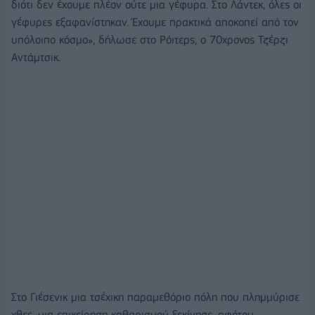
διότι δεν έχουμε πλέον ούτε μια γέφυρα. Στο Λάντεκ, όλες οι
γέφυρες εξαφανίστηκαν. Έχουμε πρακτικά αποκοπεί από τον
υπόλοιπο κόσμο», δήλωσε στο Ρόιτερς, ο 70χρονος Τζέρζι
Αντάμτσικ.
Στο Γιέσενικ μια τσέχικη παραμεθόριο πόλη που πλημμύρισε
χθες, μια επιχείρηση καθαρισμού ξεκίνησε, αφότου