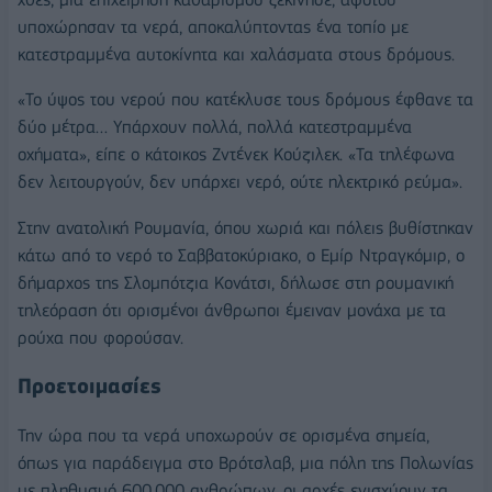
υποχώρησαν τα νερά, αποκαλύπτοντας ένα τοπίο με
κατεστραμμένα αυτοκίνητα και χαλάσματα στους δρόμους.
«Το ύψος του νερού που κατέκλυσε τους δρόμους έφθανε τα
δύο μέτρα… Υπάρχουν πολλά, πολλά κατεστραμμένα
οχήματα», είπε ο κάτοικος Ζντένεκ Κούζιλεκ. «Τα τηλέφωνα
δεν λειτουργούν, δεν υπάρχει νερό, ούτε ηλεκτρικό ρεύμα».
Στην ανατολική Ρουμανία, όπου χωριά και πόλεις βυθίστηκαν
κάτω από το νερό το Σαββατοκύριακο, ο Εμίρ Ντραγκόμιρ, ο
δήμαρχος της Σλομπότζια Κονάτσι, δήλωσε στη ρουμανική
τηλεόραση ότι ορισμένοι άνθρωποι έμειναν μονάχα με τα
ρούχα που φορούσαν.
Προετοιμασίες
Την ώρα που τα νερά υποχωρούν σε ορισμένα σημεία,
όπως για παράδειγμα στο Βρότσλαβ, μια πόλη της Πολωνίας
με πληθυσμό 600.000 ανθρώπων, οι αρχές ενισχύουν τα