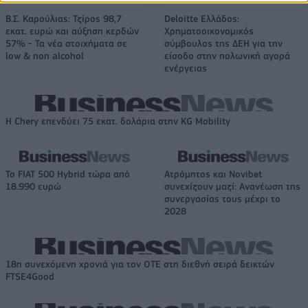
Β.Σ. Καρούλιας: Τζίρος 98,7
Deloitte Ελλάδος:
εκατ. ευρώ και αύξηση κερδών
Χρηματοοικονομικός
57% - Τα νέα στοιχήματα σε
σύμβουλος της ΔΕΗ για την
low & non alcohol
είσοδο στην πολωνική αγορά
ενέργειας
Η Chery επενδύει 75 εκατ. δολάρια στην KG Mobility
Το FIAT 500 Hybrid τώρα από
Ατρόμητος και Novibet
18.990 ευρώ
συνεχίζουν μαζί: Ανανέωση της
συνεργασίας τους μέχρι το
2028
18η συνεχόμενη χρονιά για τον ΟΤΕ στη διεθνή σειρά δεικτών
FTSE4Good