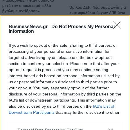
Μασλαρινός: «Ήταν δύσκολο
μετά τον αποκλεισμό, αλλά
Όμιλος ΔΕΗ: Νέα συμφωνία για
βγάλαμε αντίδραση»
χαρτοφυλάκιο έργων ΑΠΕ άνω
των 2 GW σε Πολωνία και
Ουγγαρία
BusinessNews.gr -
Do Not Process My Personal
Information
Fourlis: Συμφωνία για την πώληση συμμετοχής στο Sofia South Ring
If you wish to opt-out of the sale, sharing to third parties, or
Mall έναντι 49,35 εκατ. ευρώ
processing of your personal or sensitive information for
targeted advertising by us, please use the below opt-out
section to confirm your selection. Please note that after your
opt-out request is processed you may continue seeing
ΣΚΑΪ: Ολοκληρώθηκε η θητεία
interest-based ads based on personal information utilized by
του Γρηγόρη Δημητριάδη - Ο
Χρηματιστήριο Αθηνών:
us or personal information disclosed to third parties prior to
Γιάννης Αλαφούζος επιστρέφει
Εβδομαδιαία άνοδος 1,76%,
your opt-out. You may separately opt-out of the further
στη θέση του CEO
κέρδη 23,31% από τις αρχές
disclosure of your personal information by third parties on the
του έτους
IAB’s list of downstream participants. This information may
also be disclosed by us to third parties on the
IAB’s List of
Downstream Participants
that may further disclose it to other
Media: Με ενίσχυση 8 εκατ. ευρώ σε 451 επιχειρήσεις ξεκίνησε το
third parties.
πρόγραμμα στήριξης- Κάλυψη εισφορών ΕΔΟΕΑΠ
Personal Data Processing Opt Outs