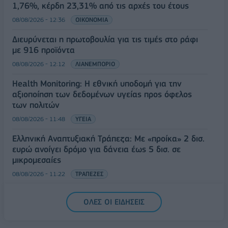
1,76%, κέρδη 23,31% από τις αρχές του έτους
08/08/2026 - 12:36
ΟΙΚΟΝΟΜΙΑ
Διευρύνεται η πρωτοβουλία για τις τιμές στο ράφι
με 916 προϊόντα
08/08/2026 - 12:12
ΛΙΑΝΕΜΠΟΡΙΟ
Health Monitoring: Η εθνική υποδομή για την
αξιοποίηση των δεδομένων υγείας προς όφελος
των πολιτών
08/08/2026 - 11:48
ΥΓΕΙΑ
Ελληνική Αναπτυξιακή Τράπεζα: Με «προίκα» 2 δισ.
ευρώ ανοίγει δρόμο για δάνεια έως 5 δισ. σε
μικρομεσαίες
08/08/2026 - 11:22
ΤΡΑΠΕΖΕΣ
5G παντού, 6G στον ορίζοντα: Πού βρίσκεται η
ΟΛΕΣ ΟΙ ΕΙΔΗΣΕΙΣ
Ελλάδα στη μεγάλη τεχνολογική μετάβαση
08/08/2026 - 10:54
ΤΕΧΝΟΛΟΓΙΑ