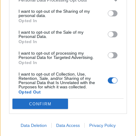
I want to opt-out of the Sharing of my
personal data.
Η Toyota φέρνει νέα γενιά
Σε κινεζική… πολιορκία η
Opted In
μπαταριών για τα υβριδικά της
ευρωπαϊκή
αυτοκινητοβιομηχανία
I want to opt-out of the Sale of my
Personal Data.
Opted In
Νέο Audi A2 e-tron με στόχο την κορυφή της αποδοτικότητας
I want to opt-out of processing my
Personal Data for Targeted Advertising.
Opted In
Μισιακός: «Ο προπονητής είναι
Ο Γιάννης Αγραβάνης στον Βίκο
I want to opt-out of Collection, Use,
Retention, Sale, and/or Sharing of my
υπεύθυνος και αναλαμβάνω την
Ιωαννίνων
Personal Data that Is Unrelated with the
ευθύνη»
Purposes for which it was collected.
Opted Out
CONFIRM
Ελληνική Αναπτυξιακή Τράπεζα: Με «προίκα» 2 δισ. ευρώ ανοίγει
δρόμο για δάνεια έως 5 δισ. σε μικρομεσαίες
Data Deletion
Data Access
Privacy Policy