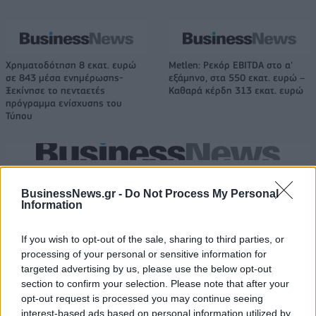
Χρηματοδότηση 8 εκατ. ευρώ
Metlen: Ρεκόρ EBITDA στο α'
σε 843 μέσα ενημέρωσης-
εξάμηνο, στα 550 εκατ. ευρώ –
Ξεκίνησε το πενταετές
Καθαρά κέρδη 313 εκατ. ευρώ
πρόγραμμα ενίσχυσης του
Τύπου
Η Chery επενδύει 75 εκατ. δολάρια στην KG Mobility
BusinessNews.gr -
Do Not Process My Personal
Information
Το FIAT 500 Hybrid τώρα από
Ατρόμητος και Novibet
18.990 ευρώ
συνεχίζουν μαζί: Ανανέωση της
If you wish to opt-out of the sale, sharing to third parties, or
συνεργασίας τους μέχρι το
processing of your personal or sensitive information for
2028
targeted advertising by us, please use the below opt-out
section to confirm your selection. Please note that after your
opt-out request is processed you may continue seeing
interest-based ads based on personal information utilized by