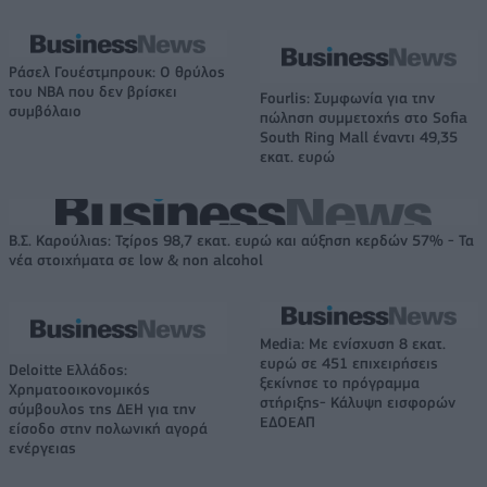
Ράσελ Γουέστμπρουκ: Ο θρύλος
του NBA που δεν βρίσκει
Fourlis: Συμφωνία για την
συμβόλαιο
πώληση συμμετοχής στο Sofia
South Ring Mall έναντι 49,35
εκατ. ευρώ
Β.Σ. Καρούλιας: Τζίρος 98,7 εκατ. ευρώ και αύξηση κερδών 57% - Τα
νέα στοιχήματα σε low & non alcohol
Media: Με ενίσχυση 8 εκατ.
ευρώ σε 451 επιχειρήσεις
Deloitte Ελλάδος:
ξεκίνησε το πρόγραμμα
Χρηματοοικονομικός
στήριξης- Κάλυψη εισφορών
σύμβουλος της ΔΕΗ για την
ΕΔΟΕΑΠ
είσοδο στην πολωνική αγορά
ενέργειας