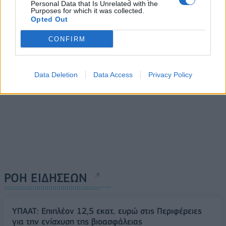
της Ρωσίας σε μεγάλο
Κίνα
Personal Data that Is Unrelated with the
Purposes for which it was collected.
μέρος της χώρας
27/08/2024 - 09:48
Opted Out
27/08/2024 - 07:33
CONFIRM
Data Deletion
Data Access
Privacy Policy
ΡΟΗ ΕΙΔΗΣΕΩΝ
ΥΠΑΑΤ: Επιπλέον 12,5 εκατ. ευρώ στις Περιφέρειες
για την ενίσχυση της βιοασφάλειας