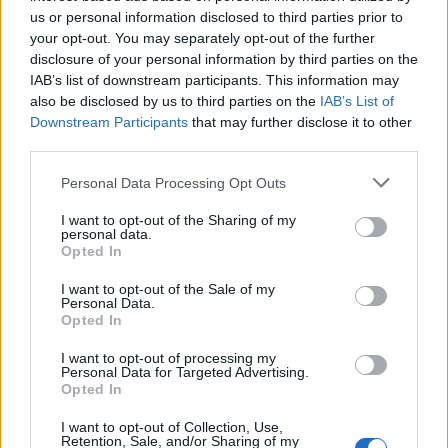
18η συνεχόμενη χρονιά για τον ΟΤΕ στη διεθνή σειρά δεικτών
us or personal information disclosed to third parties prior to
FTSE4Good
your opt-out. You may separately opt-out of the further
disclosure of your personal information by third parties on the
IAB’s list of downstream participants. This information may
Alpha Bank: Για πρώτη φορά το Αρχαίο Θέατρο Επιδαύρου άνοιξε τις
also be disclosed by us to third parties on the
IAB’s List of
πύλες του σε όλους
Downstream Participants
that may further disclose it to other
third parties.
Personal Data Processing Opt Outs
I want to opt-out of the Sharing of my
ΠΕΡΙΣΣΌΤΕΡΑ ΣΕ ΑΥΤΉ ΤΗΝ ΚΑΤΗΓΟΡΊΑ
personal data.
Opted In
I want to opt-out of the Sale of my
Personal Data.
Opted In
I want to opt-out of processing my
Personal Data for Targeted Advertising.
Opted In
Ουκρανία: Συναγερμός για
Στενός συνεργάτης του
I want to opt-out of Collection, Use,
αεροπορικές επιδρομές
Μπάιντεν αναμένεται στην
Retention, Sale, and/or Sharing of my