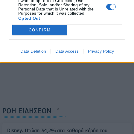
I want to opt-out of Collection, Use,
πρόσβαση στο Instagram
αμερικανικές δυνάμεις στη
Retention, Sale, and/or Sharing of my
με απόφαση της
Μέση Ανατολή
Personal Data that Is Unrelated with the
Purposes for which it was collected.
κυβέρνησης
03/08/2024 - 09:17
Opted Out
02/08/2024 - 10:42
CONFIRM
Data Deletion
Data Access
Privacy Policy
ΡΟΗ ΕΙΔΗΣΕΩΝ
Disney: Πτώση 34,2% στα καθαρά κέρδη του