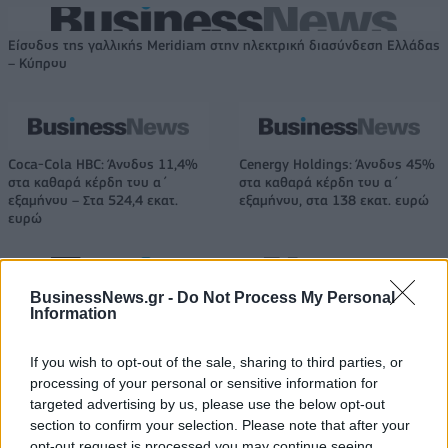
Είσοδος της γαλλικής Meridiam στην ηλεκτρική διασύνδεση Ελλάδας
– Κύπρου
Coca-Cola HBC: Άνοδος 11,4%
Cenergy Holdings: Άνοδος 45%
στα καθαρά κέρδη του α΄
στα καθαρά κέρδη του α΄
εξαμήνου – Στα 524,4 εκατ.
εξαμήνου, στα 138 εκατ. ευρώ
ευρώ
Η συμφωνία Arval-Athlon αναδιαμορφώνει την αγορά leasing
BusinessNews.gr -
Do Not Process My Personal
Information
If you wish to opt-out of the sale, sharing to third parties, or
VW: Η δύσκολη εξίσωση της
Alpha Bank: Για πρώτη φορά το
processing of your personal or sensitive information for
αναδιάρθρωσης
Αρχαίο Θέατρο Επιδαύρου
targeted advertising by us, please use the below opt-out
άνοιξε τις πύλες του σε όλους
section to confirm your selection. Please note that after your
opt-out request is processed you may continue seeing