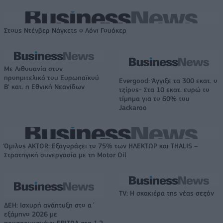
Στους Ντένβερ Νάγκετς ο Λόνι Γουόκερ
Με Λιθουανία στον
προημιτελικό του Ευρωπαϊκού
Evergood: Άγγιξε τα 300 εκατ. ο
Β' κατ. η Εθνική Νεανίδων
τζίρος- Στα 10 εκατ. ευρώ το
τίμημα για το 60% του
Jackaroo
Όμιλος AKTOR: Εξαγοράζει το 75% των ΗΛΕΚΤΩΡ και THALIS –
Στρατηγική συνεργασία με τη Motor Oil
TV: Η σκακιέρα της νέας σεζόν
ΔΕΗ: Ισχυρή ανάπτυξη στο α΄
εξάμηνο 2026 με
προσαρμοσμένο EBITDA στα 1,2