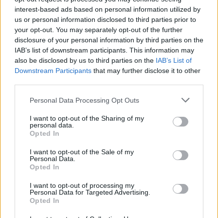
interest-based ads based on personal information utilized by
ESG Report 2025: Πώς η ΑΒ Βασιλόπουλος μετατρέπει τη
us or personal information disclosed to third parties prior to
βιωσιμότητα σε καθημερινή πράξη
your opt-out. You may separately opt-out of the further
disclosure of your personal information by third parties on the
IAB’s list of downstream participants. This information may
also be disclosed by us to third parties on the
IAB’s List of
Stoiximan: «Πού ήσουν;» στις μεγάλες στιγμές του Ολυμπιακού
Downstream Participants
that may further disclose it to other
third parties.
Personal Data Processing Opt Outs
I want to opt-out of the Sharing of my
ΠΕΡΙΣΣΌΤΕΡΑ ΣΕ ΑΥΤΉ ΤΗΝ ΚΑΤΗΓΟΡΊΑ
personal data.
Opted In
I want to opt-out of the Sale of my
Personal Data.
Opted In
I want to opt-out of processing my
Personal Data for Targeted Advertising.
Opted In
Τουρκία: Απαγορεύτηκε η
Ενισχύονται οι