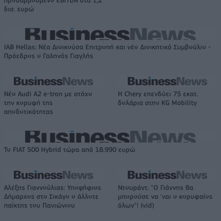
δισ. ευρώ
IAB Hellas: Νέα Διοικούσα Επιτροπή και νέο Διοικητικό Συμβούλιο -
Πρόεδρος ο Γαληνός Γιαγλής
Νέο Audi A2 e-tron με στόχο
Η Chery επενδύει 75 εκατ.
την κορυφή της
δολάρια στην KG Mobility
αποδοτικότητας
Το FIAT 500 Hybrid τώρα από 18.990 ευρώ
Αλέξης Γιαννούλιας: Υποψήφιος
Ντουράντ: "Ο Γιάννης θα
Δήμαρχος στο Σικάγο ο άλλοτε
μπορούσε να 'ναι ο κορυφαίος
παίκτης του Πανιώνιου
όλων"! (vid)