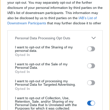
04/07/2024 - 16:06
your opt-out. You may separately opt-out of the further
05/07/2024 - 08:45
disclosure of your personal information by third parties on the
IAB’s list of downstream participants. This information may
also be disclosed by us to third parties on the
IAB’s List of
Downstream Participants
that may further disclose it to other
third parties.
Personal Data Processing Opt Outs
I want to opt-out of the Sharing of my
personal data.
Opted In
I want to opt-out of the Sale of my
Personal Data.
Opted In
ΡΟΗ ΕΙΔΗΣΕΩΝ
I want to opt-out of processing my
Personal Data for Targeted Advertising.
Opted In
ΥΠΑΑΤ: Επιπλέον 12,5 εκατ. ευρώ στις Περιφέρειες
I want to opt-out of Collection, Use,
για την ενίσχυση της βιοασφάλειας
Retention, Sale, and/or Sharing of my
Personal Data that Is Unrelated with the
07/08/2026 - 17:02
ΟΙΚΟΝΟΜΙΑ
Purposes for which it was collected.