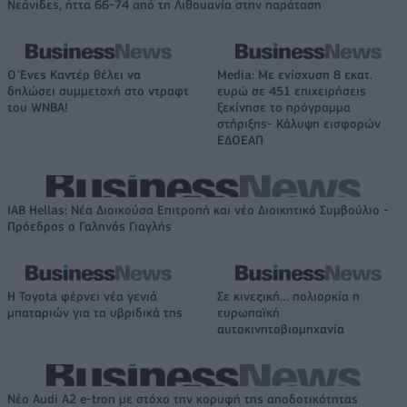
Νεάνιδες, ήττα 66-74 από τη Λιθουανία στην παράταση
Ο Ένες Καντέρ θέλει να
Media: Με ενίσχυση 8 εκατ.
δηλώσει συμμετοχή στο ντραφτ
ευρώ σε 451 επιχειρήσεις
του WNBA!
ξεκίνησε το πρόγραμμα
στήριξης- Κάλυψη εισφορών
ΕΔΟΕΑΠ
IAB Hellas: Νέα Διοικούσα Επιτροπή και νέο Διοικητικό Συμβούλιο -
Πρόεδρος ο Γαληνός Γιαγλής
Η Toyota φέρνει νέα γενιά
Σε κινεζική… πολιορκία η
μπαταριών για τα υβριδικά της
ευρωπαϊκή
αυτοκινητοβιομηχανία
Νέο Audi A2 e-tron με στόχο την κορυφή της αποδοτικότητας