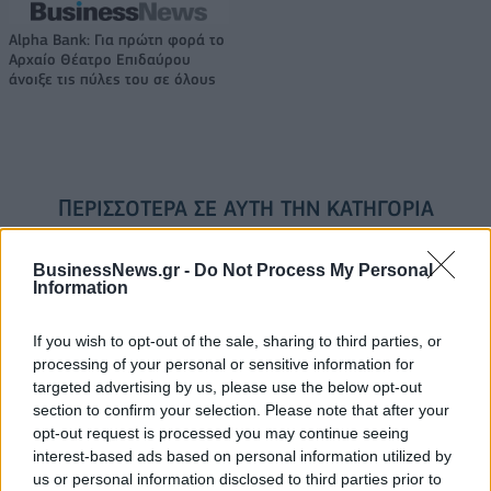
Alpha Bank: Για πρώτη φορά το
Αρχαίο Θέατρο Επιδαύρου
άνοιξε τις πύλες του σε όλους
ΠΕΡΙΣΣΌΤΕΡΑ ΣΕ ΑΥΤΉ ΤΗΝ ΚΑΤΗΓΟΡΊΑ
BusinessNews.gr -
Do Not Process My Personal
Information
If you wish to opt-out of the sale, sharing to third parties, or
processing of your personal or sensitive information for
targeted advertising by us, please use the below opt-out
section to confirm your selection. Please note that after your
Γερμανία: Σε συμφωνία για
Η Κομισιόν θα επενδύσει
opt-out request is processed you may continue seeing
τον προϋπολογισμό του
πάνω από 210 εκατ. ευρώ
interest-based ads based on personal information utilized by
2025 κατέληξαν οι
στην κυβερνοασφάλεια
us or personal information disclosed to third parties prior to
κυβερνητικοί εταίροι