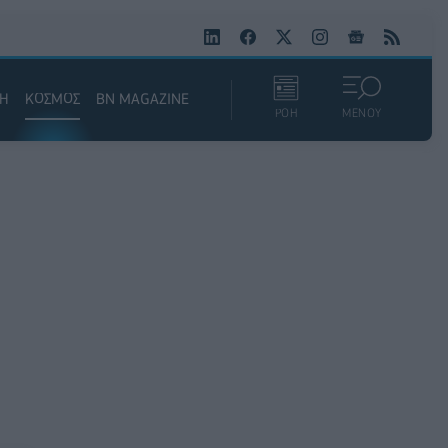
ΚΗ
ΚΟΣΜΟΣ
BN MAGAZINE
ΡΟΗ
ΜΕΝΟΥ