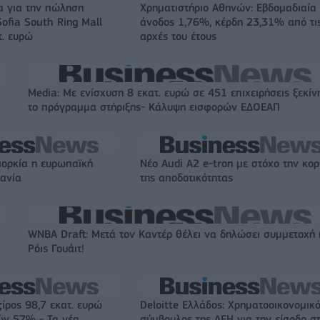
α για την πώληση
Χρηματιστήριο Αθηνών: Εβδομαδιαία
ofia South Ring Mall
άνοδος 1,76%, κέρδη 23,31% από τι
τ. ευρώ
αρχές του έτους
Media: Με ενίσχυση 8 εκατ. ευρώ σε 451 επιχειρήσεις ξεκίν
το πρόγραμμα στήριξης- Κάλυψη εισφορών ΕΔΟΕΑΠ
ιορκία η ευρωπαϊκή
Νέο Audi A2 e-tron με στόχο την κο
χανία
της αποδοτικότητας
WNBA Draft: Μετά τον Καντέρ θέλει να δηλώσει συμμετοχή 
Ρόις Γουάιτ!
ζίρος 98,7 εκατ. ευρώ
Deloitte Ελλάδος: Χρηματοοικονομικ
ών 57% - Τα νέα
σύμβουλος της ΔΕΗ για την είσοδο σ