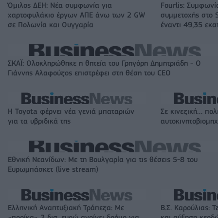
Όμιλος ΔΕΗ: Νέα συμφωνία για
Fourlis: Συμφωνί
χαρτοφυλάκιο έργων ΑΠΕ άνω των 2 GW
συμμετοχής στο S
σε Πολωνία και Ουγγαρία
έναντι 49,35 εκα
ΣΚΑΪ: Ολοκληρώθηκε η θητεία του Γρηγόρη Δημητριάδη - Ο
Γιάννης Αλαφούζος επιστρέφει στη θέση του CEO
Η Toyota φέρνει νέα γενιά μπαταριών
Σε κινεζική… πολ
για τα υβριδικά της
αυτοκινητοβιομη
Εθνική Νεανίδων: Με τη Βουλγαρία για τις θέσεις 5-8 του
Ευρωμπάσκετ (live stream)
Ελληνική Αναπτυξιακή Τράπεζα: Με
Β.Σ. Καρούλιας: Τ
«προίκα» 2 δισ. ευρώ ανοίγει δρόμο για
και αύξηση κερδ