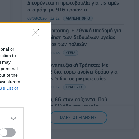
Διευρύνεται η πρωτοβουλία για τις τιμές
στο ράφι με 916 προϊόντα
08/08/2026 - 12:12
ΛΙΑΝΕΜΠΟΡΙΟ
Health Monitoring: Η εθνική υποδομή για
την αξιοποίηση των δεδομένων υγείας
προς όφελος των πολιτών
sonal or
08/08/2026 - 11:48
ΥΓΕΙΑ
ection to
ou may
Ελληνική Αναπτυξιακή Τράπεζα: Με
 personal
«προίκα» 2 δισ. ευρώ ανοίγει δρόμο για
out of the
δάνεια έως 5 δισ. σε μικρομεσαίες
 downstream
08/08/2026 - 11:22
ΤΡΑΠΕΖΕΣ
B’s List of
5G παντού, 6G στον ορίζοντα: Πού
βρίσκεται η Ελλάδα στη μεγάλη
τεχνολογική μετάβαση
ΟΛΕΣ ΟΙ ΕΙΔΗΣΕΙΣ
08/08/2026 - 10:54
ΤΕΧΝΟΛΟΓΙΑ
Όμιλος ΔΕΗ: Νέα συμφωνία για