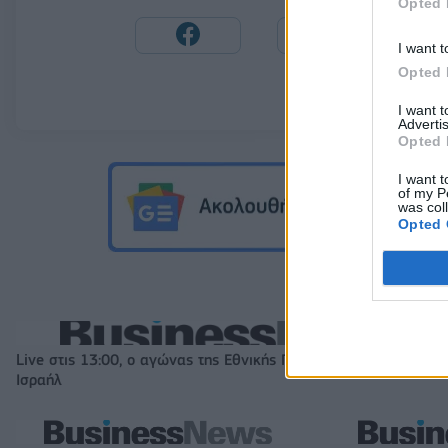
Opted 
I want t
Opted 
I want 
Advertis
Opted 
I want t
of my P
was col
Opted 
Live στις 13:00, ο αγώνας της Εθνικής Παίδων κόντρα στο
Ισραήλ