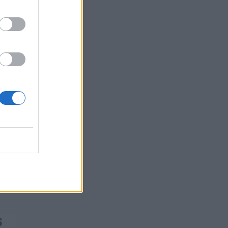
χαρτοφυλάκιο έργων ΑΠΕ άνω των 2 GW
σε Πολωνία και Ουγγαρία
08/08/2026 - 10:26
ΕΝΕΡΓΕΙΑ