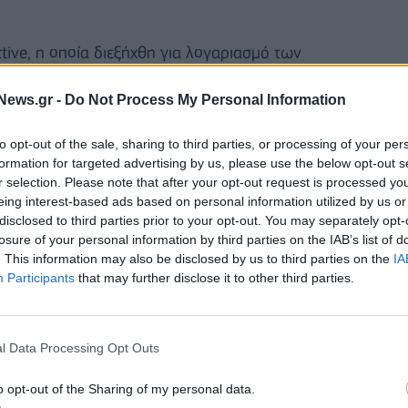
tive, η οποία διεξήχθη για λογαριασμό των
 RN και οι σύμμαχοί του θα συγκεντρώσουν 190-220
News.gr -
Do Not Process My Personal Information
289 έδρες που απαιτούνται για την εξασφάλιση της
to opt-out of the sale, sharing to third parties, or processing of your per
formation for targeted advertising by us, please use the below opt-out s
μφανίζεται να καταλαμβάνει τη δεύτερη θέση, με
r selection. Please note that after your opt-out request is processed y
 του προέδρου Εμανουέλ Μακρόν καταλαμβάνει την
eing interest-based ads based on personal information utilized by us or
disclosed to third parties prior to your opt-out. You may separately opt-
losure of your personal information by third parties on the IAB’s list of
. This information may also be disclosed by us to third parties on the
IA
Participants
that may further disclose it to other third parties.
l Data Processing Opt Outs
ΕΣ ΕΚΛΟΓΕΣ
o opt-out of the Sharing of my personal data.