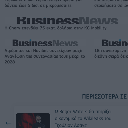
δάνεια έως 5 δισ. σε μικρομεσαίες
στοιχήματα σε lo
Η Chery επενδύει 75 εκατ. δολάρια στην KG Mobility
Ατρόμητος και Novibet συνεχίζουν μαζί:
18η συνεχόμενη 
Ανανέωση της συνεργασίας τους μέχρι το
διεθνή σειρά δε
2028
ΠΕΡΙΣΣΌΤΕΡΑ ΣΕ
Ο Roger Waters θα στηρίξει
οικονομικά το Wikileaks του
Τζούλιαν Ασάνζ