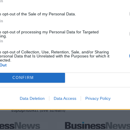
In
o opt-out of the Sale of my Personal Data.
In
to opt-out of processing my Personal Data for Targeted
ing.
In
o opt-out of Collection, Use, Retention, Sale, and/or Sharing
ersonal Data that Is Unrelated with the Purposes for which it
lected.
Out
CONFIRM
Data Deletion
Data Access
Privacy Policy
Εθνική Κορασίδων: Απέναντι στη Δανία για το 2/2 στο
Ευρωμπάσκετ (live stream)