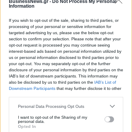
BusinessNews.gr -
Do Not Process My Personal
Viohalco: Αυξημένος κατά 14%
ΥΠΕΘΟΟ: Νέες επενδύσεις 1
Information
ο τζίρος στο α' εξάμηνο, στα 4,3
δισ. ευρώ ως το 2028 για την
δισ. ευρώ – Στα 446 εκατ. ευρώ
Ενέργεια
τα EBITDA
If you wish to opt-out of the sale, sharing to third parties, or
processing of your personal or sensitive information for
targeted advertising by us, please use the below opt-out
section to confirm your selection. Please note that after your
Η συμφωνία Arval-Athlon αναδιαμορφώνει την αγορά leasing
opt-out request is processed you may continue seeing
interest-based ads based on personal information utilized by
us or personal information disclosed to third parties prior to
your opt-out. You may separately opt-out of the further
VW: Η δύσκολη εξίσωση της
18η συνεχόμενη χρονιά για τον
disclosure of your personal information by third parties on the
αναδιάρθρωσης
ΟΤΕ στη διεθνή σειρά δεικτών
FTSE4Good
IAB’s list of downstream participants. This information may
also be disclosed by us to third parties on the
IAB’s List of
Downstream Participants
that may further disclose it to other
third parties.
Alpha Bank: Για πρώτη φορά το Αρχαίο Θέατρο Επιδαύρου άνοιξε τις
πύλες του σε όλους
Personal Data Processing Opt Outs
I want to opt-out of the Sharing of my
personal data.
Opted In
ESG Report 2025: Πώς η ΑΒ Βασιλόπουλος μετατρέπει τη
βιωσιμότητα σε καθημερινή πράξη