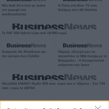
Νέο Audi A2 e-tron με στόχο
Η Chery επενδύει 75 εκατ.
την κορυφή της
δολάρια στην KG Mobility
αποδοτικότητας
Το FIAT 500 Hybrid τώρα από 18.990 ευρώ
Ουκρανία: Με Μίχαϊλιουκ και
Πάρκερ: «Όνειρό μου να
Λεν κόντρα στην Ελλάδα
κατακτήσω το ΝΒΑ Europe με τη
Βιλερμπάν» - Η διευκρινιστική
ανάρτηση που έκανε
HELLENiQ ENERGY: Κέρδη 393 εκατ. ευρώ στο α' εξάμηνο – Στα 734
εκατ. ευρώ τα EBITDA