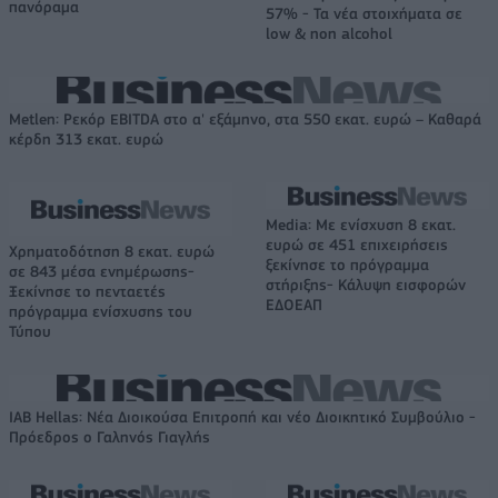
πανόραμα
57% - Τα νέα στοιχήματα σε
low & non alcohol
Metlen: Ρεκόρ EBITDA στο α' εξάμηνο, στα 550 εκατ. ευρώ – Καθαρά
κέρδη 313 εκατ. ευρώ
Media: Με ενίσχυση 8 εκατ.
ευρώ σε 451 επιχειρήσεις
Χρηματοδότηση 8 εκατ. ευρώ
ξεκίνησε το πρόγραμμα
σε 843 μέσα ενημέρωσης-
στήριξης- Κάλυψη εισφορών
Ξεκίνησε το πενταετές
ΕΔΟΕΑΠ
πρόγραμμα ενίσχυσης του
Τύπου
IAB Hellas: Νέα Διοικούσα Επιτροπή και νέο Διοικητικό Συμβούλιο -
Πρόεδρος ο Γαληνός Γιαγλής