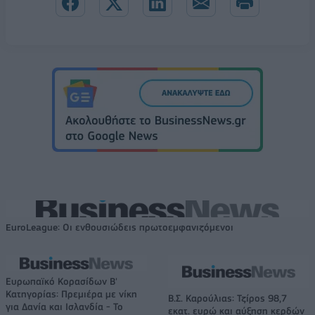
EuroLeague: Οι ενθουσιώδεις πρωτοεμφανιζόμενοι
Ευρωπαϊκό Κορασίδων Β'
Κατηγορίας: Πρεμιέρα με νίκη
Β.Σ. Καρούλιας: Τζίρος 98,7
για Δανία και Ισλανδία - Το
εκατ. ευρώ και αύξηση κερδών