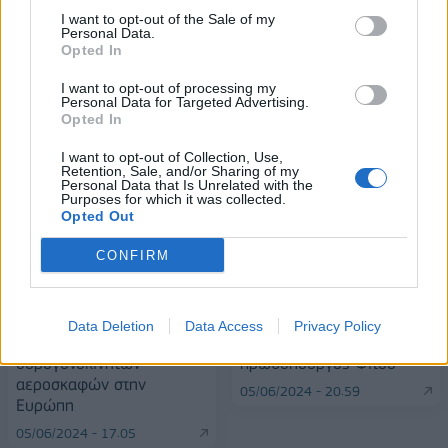
I want to opt-out of the Sale of my
Personal Data.
Opted In
I want to opt-out of processing my
Personal Data for Targeted Advertising.
ΠΕΡΙΣΣΌΤΕΡΑ ΣΕ ΑΥΤΉ ΤΗΝ ΚΑΤΗΓΟΡΊΑ
Opted In
I want to opt-out of Collection, Use,
Retention, Sale, and/or Sharing of my
Personal Data that Is Unrelated with the
Purposes for which it was collected.
Opted Out
CONFIRM
Η AZEA παρουσίασε το
Σλοβακία: Έτοιμος να
όραμά της για πτήσεις
επιστρέψει στα καθήκοντά
Data Deletion
Data Access
Privacy Policy
ηλεκτροκίνητων και
του τον Ιούνιο, δηλώνει ο
υδρογονοκίνητων
πρωθυπουργός Φίτσο
αεροσκαφών στην
05/06/2024 - 20:59
Ευρώπη
05/06/2024 - 17:05