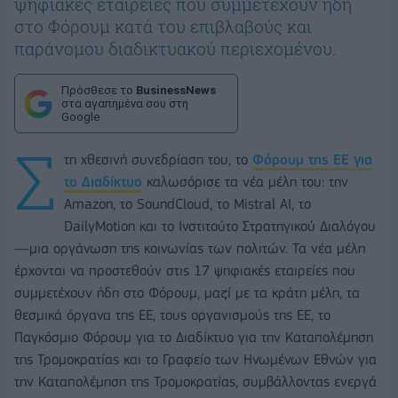
ψηφιακές εταιρείες που συμμετέχουν ήδη
στο Φόρουμ κατά του επιβλαβούς και
παράνομου διαδικτυακού περιεχομένου.
Πρόσθεσε το
BusinessNews
στα αγαπημένα σου στη
Google
Σ
τη χθεσινή συνεδρίαση του, το
Φόρουμ της ΕΕ για
το Διαδίκτυο
καλωσόρισε τα νέα μέλη του: την
Amazon, το SoundCloud, το Mistral AI, το
DailyMotion και το Ινστιτούτο Στρατηγικού Διαλόγου
—μια οργάνωση της κοινωνίας των πολιτών. Τα νέα μέλη
έρχονται να προστεθούν στις 17 ψηφιακές εταιρείες που
συμμετέχουν ήδη στο Φόρουμ, μαζί με τα κράτη μέλη, τα
θεσμικά όργανα της ΕΕ, τους οργανισμούς της ΕΕ, το
Παγκόσμιο Φόρουμ για το Διαδίκτυο για την Καταπολέμηση
της Τρομοκρατίας και το Γραφείο των Ηνωμένων Εθνών για
την Καταπολέμηση της Τρομοκρατίας, συμβάλλοντας ενεργά