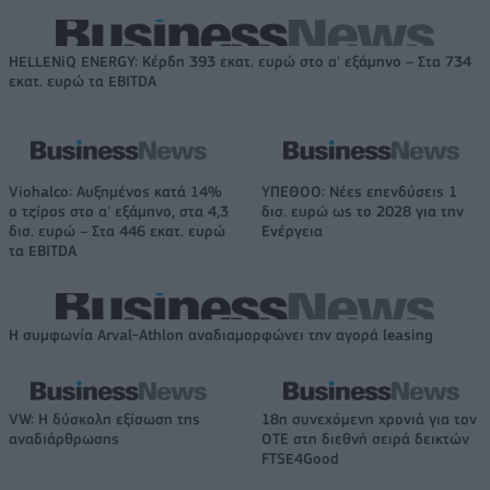
HELLENiQ ENERGY: Κέρδη 393 εκατ. ευρώ στο α' εξάμηνο – Στα 734
εκατ. ευρώ τα EBITDA
Viohalco: Αυξημένος κατά 14%
ΥΠΕΘΟΟ: Νέες επενδύσεις 1
ο τζίρος στο α' εξάμηνο, στα 4,3
δισ. ευρώ ως το 2028 για την
δισ. ευρώ – Στα 446 εκατ. ευρώ
Ενέργεια
τα EBITDA
Η συμφωνία Arval-Athlon αναδιαμορφώνει την αγορά leasing
VW: Η δύσκολη εξίσωση της
18η συνεχόμενη χρονιά για τον
αναδιάρθρωσης
ΟΤΕ στη διεθνή σειρά δεικτών
FTSE4Good