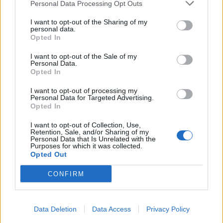
Personal Data Processing Opt Outs
Γαλλία: Η Standart&Poor’s
ΗΠΑ: «Βάλτε τον φυλακή»
υποβάθμισε την
δηλώνει ο Στόρμι Ντάνιελς
I want to opt-out of the Sharing of my
πιστοληπτική ικανότητα της
για τον Τραμπ
personal data.
χώρας
Opted In
02/06/2024 - 16:05
01/06/2024 - 21:50
I want to opt-out of the Sale of my
Personal Data.
Opted In
I want to opt-out of processing my
Personal Data for Targeted Advertising.
Opted In
I want to opt-out of Collection, Use,
Retention, Sale, and/or Sharing of my
Personal Data that Is Unrelated with the
Purposes for which it was collected.
Opted Out
CONFIRM
ΡΟΗ ΕΙΔΗΣΕΩΝ
Data Deletion
Data Access
Privacy Policy