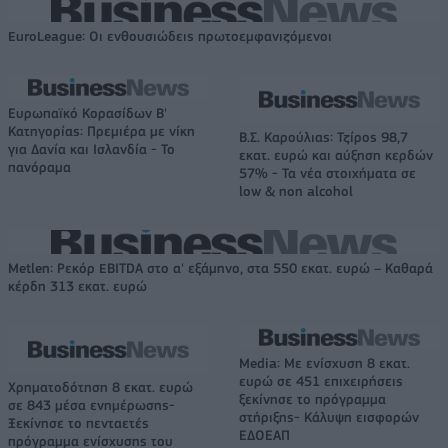
EuroLeague: Οι ενθουσιώδεις πρωτοεμφανιζόμενοι
Ευρωπαϊκό Κορασίδων Β'
Κατηγορίας: Πρεμιέρα με νίκη
Β.Σ. Καρούλιας: Τζίρος 98,7
για Δανία και Ισλανδία - Το
εκατ. ευρώ και αύξηση κερδών
πανόραμα
57% - Τα νέα στοιχήματα σε
low & non alcohol
Metlen: Ρεκόρ EBITDA στο α' εξάμηνο, στα 550 εκατ. ευρώ – Καθαρά
κέρδη 313 εκατ. ευρώ
Media: Με ενίσχυση 8 εκατ.
ευρώ σε 451 επιχειρήσεις
Χρηματοδότηση 8 εκατ. ευρώ
ξεκίνησε το πρόγραμμα
σε 843 μέσα ενημέρωσης-
στήριξης- Κάλυψη εισφορών
Ξεκίνησε το πενταετές
ΕΔΟΕΑΠ
πρόγραμμα ενίσχυσης του