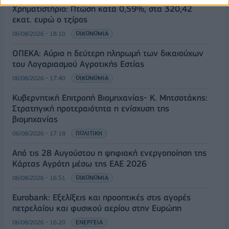
Χρηματιστήριο: Πτώση κατά 0,59%, στα 320,42
εκατ. ευρώ ο τζίρος
06/08/2026 - 18:10
ΟΙΚΟΝΟΜΙΑ
ΟΠΕΚΑ: Αύριο η δεύτερη πληρωμή των δικαιούχων
του Λογαριασμού Αγροτικής Εστίας
06/08/2026 - 17:40
ΟΙΚΟΝΟΜΙΑ
Κυβερνητική Επιτροπή Βιομηχανίας- Κ. Μητσοτάκης:
Στρατηγική προτεραιότητα η ενίσχυση της
βιομηχανίας
06/08/2026 - 17:18
ΠΟΛΙΤΙΚΗ
Από τις 28 Αυγούστου η ψηφιακή ενεργοποίηση της
Κάρτας Αγρότη μέσω της ΕΑΕ 2026
06/08/2026 - 16:51
ΟΙΚΟΝΟΜΙΑ
Eurobank: Εξελίξεις και προοπτικές στις αγορές
πετρελαίου και φυσικού αερίου στην Ευρώπη
06/08/2026 - 16:20
ΕΝΕΡΓΕΙΑ