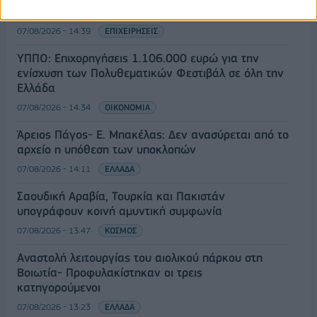
Sofia South Ring Mall έναντι 49,35 εκατ. ευρώ
07/08/2026 - 14:39
ΕΠΙΧΕΙΡΗΣΕΙΣ
ΥΠΠΟ: Επιχορηγήσεις 1.106.000 ευρώ για την
ενίσχυση των Πολυθεματικών Φεστιβάλ σε όλη την
Ελλάδα
07/08/2026 - 14:34
ΟΙΚΟΝΟΜΙΑ
Άρειος Πάγος- Ε. Μπακέλας: Δεν ανασύρεται από το
αρχείο η υπόθεση των υποκλοπών
07/08/2026 - 14:11
ΕΛΛΑΔΑ
Σαουδική Αραβία, Τουρκία και Πακιστάν
υπογράφουν κοινή αμυντική συμφωνία
07/08/2026 - 13:47
ΚΟΣΜΟΣ
Αναστολή λειτουργίας του αιολικού πάρκου στη
Βοιωτία- Προφυλακίστηκαν οι τρεις
κατηγορούμενοι
07/08/2026 - 13:23
ΕΛΛΑΔΑ