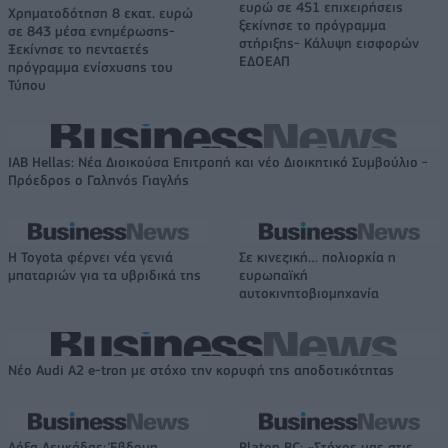
ευρώ σε 451 επιχειρήσεις
Χρηματοδότηση 8 εκατ. ευρώ
ξεκίνησε το πρόγραμμα
σε 843 μέσα ενημέρωσης-
στήριξης- Κάλυψη εισφορών
Ξεκίνησε το πενταετές
ΕΔΟΕΑΠ
πρόγραμμα ενίσχυσης του
Τύπου
IAB Hellas: Νέα Διοικούσα Επιτροπή και νέο Διοικητικό Συμβούλιο -
Πρόεδρος ο Γαληνός Γιαγλής
Η Toyota φέρνει νέα γενιά
Σε κινεζική… πολιορκία η
μπαταριών για τα υβριδικά της
ευρωπαϊκή
αυτοκινητοβιομηχανία
Νέο Audi A2 e-tron με στόχο την κορυφή της αποδοτικότητας
Δόξα Λευκάδας: Έβδομη
Platon BC: «Στόχος μας στις