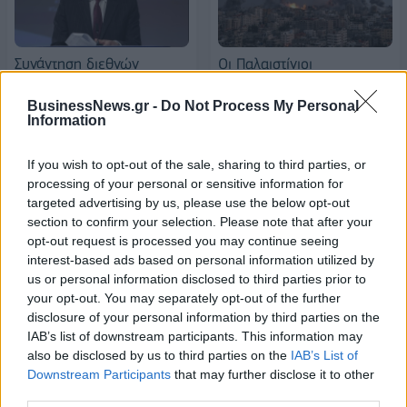
Συνάντηση διεθνών
Οι Παλαιστίνιοι
εταίρων στις Βρυξέλλες
καταγγέλλουν πως το
για την Παλαιστίνη σε
Ισραήλ διέπραξε «σφαγή»
BusinessNews.gr -
Do Not Process My Personal
υπουργικό επίπεδο
εκτοπισμένων στη Ράφα
Information
26/05/2024 - 17:44
27/05/2024 - 08:44
If you wish to opt-out of the sale, sharing to third parties, or
processing of your personal or sensitive information for
targeted advertising by us, please use the below opt-out
section to confirm your selection. Please note that after your
opt-out request is processed you may continue seeing
interest-based ads based on personal information utilized by
us or personal information disclosed to third parties prior to
your opt-out. You may separately opt-out of the further
disclosure of your personal information by third parties on the
IAB’s list of downstream participants. This information may
also be disclosed by us to third parties on the
IAB’s List of
Downstream Participants
that may further disclose it to other
third parties.