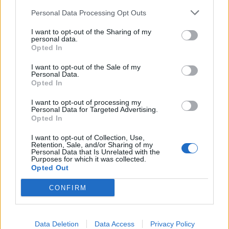
ΡΟΗ ΕΙΔΗΣΕΩΝ
Personal Data Processing Opt Outs
I want to opt-out of the Sharing of my
Στρατηγική επένδυση του EFA GROUP στη Fractal
personal data.
για την ανάπτυξη προηγμένων αμυντικών
Opted In
τεχνολογιών
I want to opt-out of the Sale of my
07/08/2026 - 16:11
ΕΠΙΧΕΙΡΗΣΕΙΣ
Personal Data.
Opted In
Συνάλλαγμα: Το ευρώ ενισχύεται 0,08%, στα
I want to opt-out of processing my
1,1534 δολάρια
Personal Data for Targeted Advertising.
07/08/2026 - 15:45
ΟΙΚΟΝΟΜΙΑ
Opted In
Χρηματιστήριο: Στις 2.623,19 μονάδες ο Γενικός
I want to opt-out of Collection, Use,
Retention, Sale, and/or Sharing of my
Δείκτης Τιμών, με άνοδο 0,57%
Personal Data that Is Unrelated with the
Purposes for which it was collected.
07/08/2026 - 15:21
ΟΙΚΟΝΟΜΙΑ
Opted Out
Νέο κύμα καύσωνα στην Ευρώπη – Θερμοκρασίες
CONFIRM
άνω των 40°C σε Ιταλία, Ισπανία και Βαλκάνια
07/08/2026 - 14:58
ΚΟΣΜΟΣ
Data Deletion
Data Access
Privacy Policy
Fourlis: Συμφωνία για την πώληση συμμετοχής στο