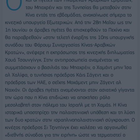
Ο
του Μπαχρέιν και της Τυνησίας θα μεταβούν στην
Κίνα εντός της εβδομάδας, ανακοίνωσε σήμερα το
κινεζικό υπουργείο Εξωτερικών. Από την 28η Μαΐου ως την
1η Ιουνίου οι άραβες ηγέτες θα επισκεφθούν το Πεκίνο και
θα παραβρεθούν «στην τελετή έναρξης της 10ης υπουργικής
συνόδου του Φόρουμ Συνεργασίας Κίνας-Αραβικών
Κρατών», ανέφερε η εκπρόσωπος της κινεζικής διπλωματίας
Χουά Τσουνγίνγκ. Στην αντιπροσωπεία αναμένεται να
συμμετάσχουν ο βασιλιάς του Μπαχρέιν, ο Χαμάντ μπιν Ίσα
αλ Χαλίφα, ο τυνήσιος πρόεδρος Κάις Σάγεντ και ο
πρόεδρος των ΗΑΕ, ο σεΐχης Μοχάμεντ μπιν Ζάγεντ αλ
Ναχιάν. Οι άραβες ηγέτες αναμένονται στον ασιατικό γίγαντα
την ώρα που η Κίνα επιδιώκει να αποκτήσει ρόλο
μεσολαβητή στον πόλεμο του Ισραήλ με τη Χαμάς. Η Κίνα
ιστορικά υποστηρίζει την παλαιστινιακή υπόθεση και τη λύση
των δυο κρατών στην ισραηλινοπαλαιστινιακή σύγκρουση. Ο
κινέζος πρόεδρος Σι Τζινπίνγκ έχει καλέσει να οργανωθεί
«διεθνής σύνοδος για την ειρήνη» ώστε να τερματιστεί ο