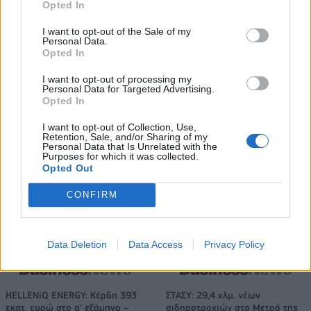
Η Toyota φέρνει νέα γενιά
Σε κινεζική… πολιορκία η
Opted In
μπαταριών για τα υβριδικά της
ευρωπαϊκή
αυτοκινητοβιομηχανία
I want to opt-out of the Sale of my
Personal Data.
Opted In
I want to opt-out of processing my
Νέο Audi A2 e-tron με στόχο την κορυφή της αποδοτικότητας
Personal Data for Targeted Advertising.
Opted In
I want to opt-out of Collection, Use,
Για την πρόκριση στις "4" οι
Ανανέωσε με Τζον Ιτούνας το
Retention, Sale, and/or Sharing of my
Personal Data that Is Unrelated with the
Νεάνιδες απόψε κόντρα στη
Περιστέρι
Purposes for which it was collected.
Λιθουανία (live stream)
Opted Out
CONFIRM
Ειδικό Χωροταξικό Πλαίσιο για τον Τουρισμό: Στρατηγικό εργαλείο
για βιώσιμη τουριστική ανάπτυξη
Data Deletion
Data Access
Privacy Policy
HELLENiQ ENERGY: Κέρδη 393
ΣΤΑΣΥ: 29,4 χλμ. νέων
εκατ. ευρώ στο α' εξάμηνο –
σιδηροτροχιών στο Μετρό της