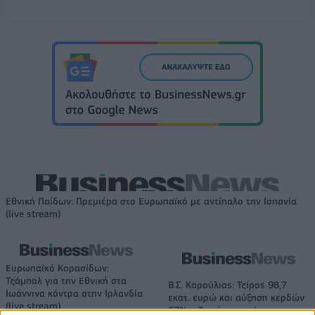
Εθνική Παίδων: Πρεμιέρα στο Ευρωπαϊκό με αντίπαλο την Ισπανία
(live stream)
Ευρωπαϊκό Κορασίδων:
Τζάμπολ για την Εθνική στα
Β.Σ. Καρούλιας: Τζίρος 98,7
Ιωάννινα κόντρα στην Ιρλανδία
εκατ. ευρώ και αύξηση κερδών
(live stream)
57% - Τα νέα στοιχήματα σε