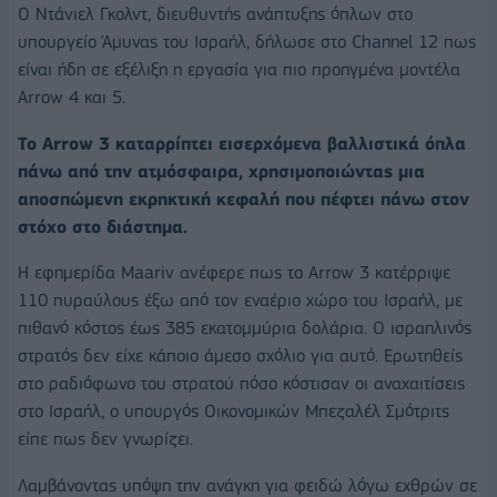
Ο Ντάνιελ Γκολντ, διευθυντής ανάπτυξης όπλων στο
υπουργείο Άμυνας του Ισραήλ, δήλωσε στο Channel 12 πως
είναι ήδη σε εξέλιξη η εργασία για πιο προηγμένα μοντέλα
Arrow 4 και 5.
Το Arrow 3 καταρρίπτει εισερχόμενα βαλλιστικά όπλα
πάνω από την ατμόσφαιρα, χρησιμοποιώντας μια
αποσπώμενη εκρηκτική κεφαλή που πέφτει πάνω στον
στόχο στο διάστημα.
Η εφημερίδα Maariv ανέφερε πως το Arrow 3 κατέρριψε
110 πυραύλους έξω από τον εναέριο χώρο του Ισραήλ, με
πιθανό κόστος έως 385 εκατομμύρια δολάρια. Ο ισραηλινός
στρατός δεν είχε κάποιο άμεσο σχόλιο για αυτό. Ερωτηθείς
στο ραδιόφωνο του στρατού πόσο κόστισαν οι αναχαιτίσεις
στο Ισραήλ, ο υπουργός Οικονομικών Μπεζαλέλ Σμότριτς
είπε πως δεν γνωρίζει.
Λαμβάνοντας υπόψη την ανάγκη για φειδώ λόγω εχθρών σε