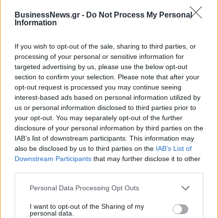
low & non alcohol
BusinessNews.gr -
Do Not Process My Personal
Information
Metlen: Ρεκόρ EBITDA στο α' εξάμηνο, στα 550 εκατ. ευρώ – Καθαρά
If you wish to opt-out of the sale, sharing to third parties, or
κέρδη 313 εκατ. ευρώ
processing of your personal or sensitive information for
targeted advertising by us, please use the below opt-out
section to confirm your selection. Please note that after your
opt-out request is processed you may continue seeing
Media: Με ενίσχυση 8 εκατ.
interest-based ads based on personal information utilized by
ευρώ σε 451 επιχειρήσεις
Χρηματοδότηση 8 εκατ. ευρώ
ξεκίνησε το πρόγραμμα
us or personal information disclosed to third parties prior to
σε 843 μέσα ενημέρωσης-
στήριξης- Κάλυψη εισφορών
your opt-out. You may separately opt-out of the further
Ξεκίνησε το πενταετές
ΕΔΟΕΑΠ
πρόγραμμα ενίσχυσης του
disclosure of your personal information by third parties on the
Τύπου
IAB’s list of downstream participants. This information may
also be disclosed by us to third parties on the
IAB’s List of
Downstream Participants
that may further disclose it to other
third parties.
IAB Hellas: Νέα Διοικούσα Επιτροπή και νέο Διοικητικό Συμβούλιο -
Πρόεδρος ο Γαληνός Γιαγλής
Personal Data Processing Opt Outs
I want to opt-out of the Sharing of my
personal data.