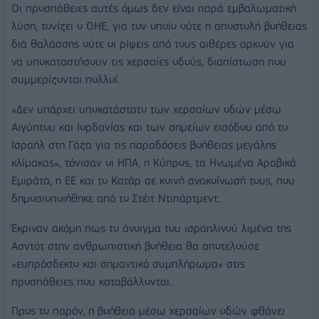
Οι προσπάθειες αυτές όμως δεν είναι παρά εμβαλωματική
λύση, τονίζει ο ΟΗΕ, για τον οποίο ούτε η αποστολή βοήθειας
διά θαλάσσης ούτε οι ρίψεις από τους αιθέρες αρκούν για
να υποκαταστήσουν τις χερσαίες οδούς, διαπίστωση που
συμμερίζονται πολλοί.
«Δεν υπάρχει υποκατάστατο των χερσαίων οδών μέσω
Αιγύπτου και Ιορδανίας και των σημείων εισόδου από το
Ισραήλ στη Γάζα για τις παραδόσεις βοήθειας μεγάλης
κλίμακας», τόνισαν οι ΗΠΑ, η Κύπρος, τα Ηνωμένα Αραβικά
Εμιράτα, η ΕΕ και το Κατάρ σε κοινή ανακοίνωσή τους, που
δημοσιοποιήθηκε από το Στέιτ Ντιπάρτμεντ.
Έκριναν ακόμη πως το άνοιγμα του ισραηλινού λιμένα της
Ασντότ στην ανθρωπιστική βοήθεια θα αποτελούσε
«ευπρόσδεκτο και σημαντικό συμπλήρωμα» στις
προσπάθειες που καταβάλλονται.
Προς το παρόν, η βοήθεια μέσω χερσαίων οδών φθάνει