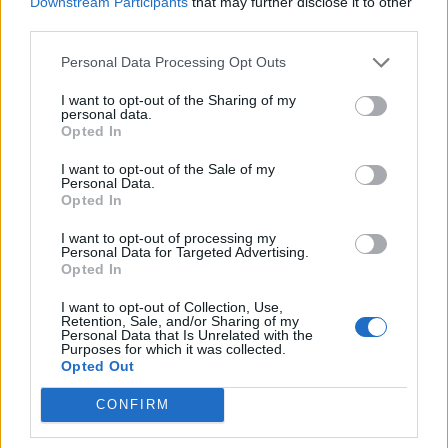
Downstream Participants
that may further disclose it to other
third parties.
Personal Data Processing Opt Outs
I want to opt-out of the Sharing of my
personal data.
Opted In
Ανακοινώθηκε από την Ντουμπάι ο Σενγκέλια (pics)
I want to opt-out of the Sale of my
Personal Data.
Opted In
Πήρε τον Αλέρικ Φρίμαν ο
I want to opt-out of processing my
Personal Data for Targeted Advertising.
Βίκος Ιωαννίνων
Β.Σ. Καρούλιας: Τζίρος 98,7
Opted In
εκατ. ευρώ και αύξηση κερδών
57% - Τα νέα στοιχήματα σε
I want to opt-out of Collection, Use,
low & non alcohol
Retention, Sale, and/or Sharing of my
Personal Data that Is Unrelated with the
Purposes for which it was collected.
Opted Out
Metlen: Ρεκόρ EBITDA στο α' εξάμηνο, στα 550 εκατ. ευρώ – Καθαρά
CONFIRM
κέρδη 313 εκατ. ευρώ