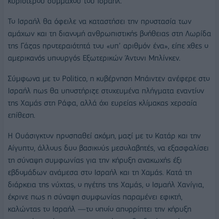
κυριότερου συμμάχου του Ισραήλ.
Το Ισραήλ θα όφειλε να καταστήσει την προστασία των
αμάχων και τη διανομή ανθρωπιστικής βοήθειας στη Λωρίδα
της Γάζας προτεραιότητά του «υπ’ αριθμόν ένα», είπε χθες ο
αμερικανός υπουργός Εξωτερικών Άντονι Μπλίνκεν.
Σύμφωνα με το Politico, η κυβέρνηση Μπάιντεν ανέφερε στο
Ισραήλ πως θα υποστήριζε στοχευμένα πλήγματα εναντίον
της Χαμάς στη Ράφα, αλλά όχι ευρείας κλίμακας χερσαία
επίθεση.
Η Ουάσιγκτον προσπαθεί ακόμη, μαζί με το Κατάρ και την
Αίγυπτο, άλλους δυο βασικούς μεσολαβητές, να εξασφαλίσει
τη σύναψη συμφωνίας για την κήρυξη ανακωχής έξι
εβδομάδων ανάμεσα στο Ισραήλ και τη Χαμάς. Κατά τη
διάρκεια της νύχτας, ο ηγέτης της Χαμάς, ο Ισμαήλ Χανίγια,
έκρινε πως η σύναψη συμφωνίας παραμένει εφικτή,
καλώντας το Ισραήλ —το οποίο απορρίπτει την κήρυξη