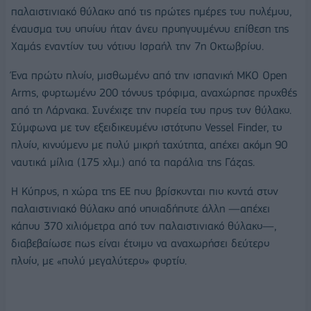
παλαιστινιακό θύλακο από τις πρώτες ημέρες του πολέμου,
έναυσμα του οποίου ήταν άνευ προηγουμένου επίθεση της
Χαμάς εναντίον του νότιου Ισραήλ την 7η Οκτωβρίου.
Ένα πρώτο πλοίο, μισθωμένο από την ισπανική ΜΚΟ Open
Arms, φορτωμένο 200 τόνους τρόφιμα, αναχώρησε προχθές
από τη Λάρνακα. Συνέχιζε την πορεία του προς τον θύλακο.
Σύμφωνα με τον εξειδικευμένο ιστότοπο Vessel Finder, το
πλοίο, κινούμενο με πολύ μικρή ταχύτητα, απέχει ακόμη 90
ναυτικά μίλια (175 χλμ.) από τα παράλια της Γάζας.
Η Κύπρος, η χώρα της ΕΕ που βρίσκονται πιο κοντά στον
παλαιστινιακό θύλακο από οποιαδήποτε άλλη —απέχει
κάπου 370 χιλιόμετρα από τον παλαιστινιακό θύλακο—,
διαβεβαίωσε πως είναι έτοιμο να αναχωρήσει δεύτερο
πλοίο, με «πολύ μεγαλύτερο» φορτίο.