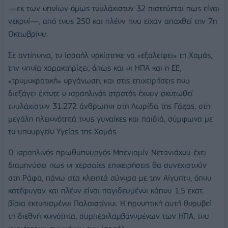
—εκ των οποίων όμως τουλάχιστον 32 πιστεύεται πως είναι
νεκροί—, από τους 250 και πλέον που είχαν απαχθεί την 7η
Οκτωβρίου.
Σε αντίποινα, το Ισραήλ ορκίστηκε να «εξαλείψει» τη Χαμάς,
την οποία χαρακτηρίζει, όπως και οι ΗΠΑ και η ΕΕ,
«τρομοκρατική» οργάνωση, και στις επιχειρήσεις που
διεξάγει έκτοτε ο ισραηλινός στρατός έχουν σκοτωθεί
τουλάχιστον 31.272 άνθρωποι στη Λωρίδα της Γάζας, στη
μεγάλη πλειονότητά τους γυναίκες και παιδιά, σύμφωνα με
το υπουργείο Υγείας της Χαμάς.
Ο ισραηλινός πρωθυπουργός Μπενιαμίν Νετανιάχου έχει
διαμηνύσει πως οι χερσαίες επιχειρήσεις θα συνεχιστούν
στη Ράφα, πάνω στα κλειστά σύνορα με την Αίγυπτο, όπου
κατέφυγαν και πλέον είναι παγιδευμένοι κάπου 1,5 εκατ.
βίαια εκτοπισμένοι Παλαιστίνιοι. Η προοπτική αυτή θορυβεί
τη διεθνή κοινότητα, συμπεριλαμβανομένων των ΗΠΑ, του