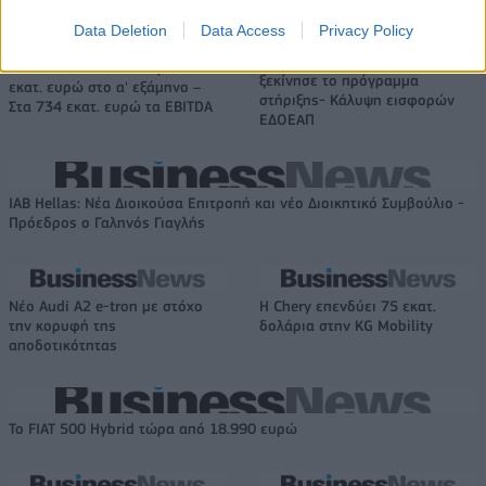
Data Deletion
Data Access
Privacy Policy
Media: Με ενίσχυση 8 εκατ.
ευρώ σε 451 επιχειρήσεις
HELLENiQ ENERGY: Κέρδη 393
ξεκίνησε το πρόγραμμα
εκατ. ευρώ στο α' εξάμηνο –
στήριξης- Κάλυψη εισφορών
Στα 734 εκατ. ευρώ τα EBITDA
ΕΔΟΕΑΠ
IAB Hellas: Νέα Διοικούσα Επιτροπή και νέο Διοικητικό Συμβούλιο -
Πρόεδρος ο Γαληνός Γιαγλής
Νέο Audi A2 e-tron με στόχο
Η Chery επενδύει 75 εκατ.
την κορυφή της
δολάρια στην KG Mobility
αποδοτικότητας
Το FIAT 500 Hybrid τώρα από 18.990 ευρώ