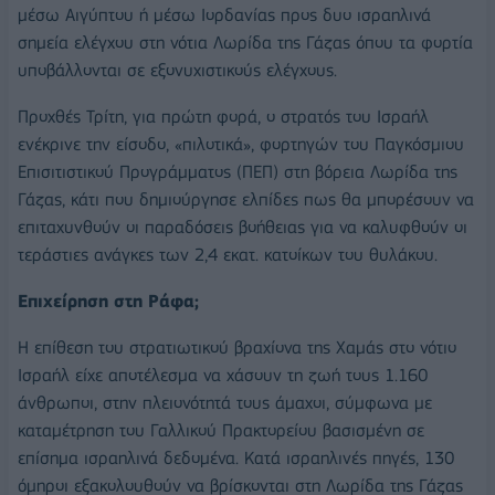
μέσω Αιγύπτου ή μέσω Ιορδανίας προς δυο ισραηλινά
σημεία ελέγχου στη νότια Λωρίδα της Γάζας όπου τα φορτία
υποβάλλονται σε εξονυχιστικούς ελέγχους.
Προχθές Τρίτη, για πρώτη φορά, ο στρατός του Ισραήλ
ενέκρινε την είσοδο, «πιλοτικά», φορτηγών του Παγκόσμιου
Επισιτιστικού Προγράμματος (ΠΕΠ) στη βόρεια Λωρίδα της
Γάζας, κάτι που δημιούργησε ελπίδες πως θα μπορέσουν να
επιταχυνθούν οι παραδόσεις βοήθειας για να καλυφθούν οι
τεράστιες ανάγκες των 2,4 εκατ. κατοίκων του θυλάκου.
Επιχείρηση στη Ράφα;
Η επίθεση του στρατιωτικού βραχίονα της Χαμάς στο νότιο
Ισραήλ είχε αποτέλεσμα να χάσουν τη ζωή τους 1.160
άνθρωποι, στην πλειονότητά τους άμαχοι, σύμφωνα με
καταμέτρηση του Γαλλικού Πρακτορείου βασισμένη σε
επίσημα ισραηλινά δεδομένα. Κατά ισραηλινές πηγές, 130
όμηροι εξακολουθούν να βρίσκονται στη Λωρίδα της Γάζας