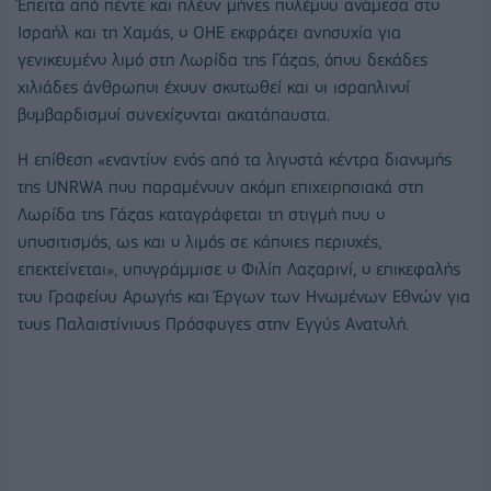
Έπειτα από πέντε και πλέον μήνες πολέμου ανάμεσα στο
Ισραήλ και τη Χαμάς, ο ΟΗΕ εκφράζει ανησυχία για
γενικευμένο λιμό στη Λωρίδα της Γάζας, όπου δεκάδες
χιλιάδες άνθρωποι έχουν σκοτωθεί και οι ισραηλινοί
βομβαρδισμοί συνεχίζονται ακατάπαυστα.
Η επίθεση «εναντίον ενός από τα λιγοστά κέντρα διανομής
της UNRWA που παραμένουν ακόμη επιχειρησιακά στη
Λωρίδα της Γάζας καταγράφεται τη στιγμή που ο
υποσιτισμός, ως και ο λιμός σε κάποιες περιοχές,
επεκτείνεται», υπογράμμισε ο Φιλίπ Λαζαρινί, ο επικεφαλής
του Γραφείου Αρωγής και Έργων των Ηνωμένων Εθνών για
τους Παλαιστίνιους Πρόσφυγες στην Εγγύς Ανατολή.