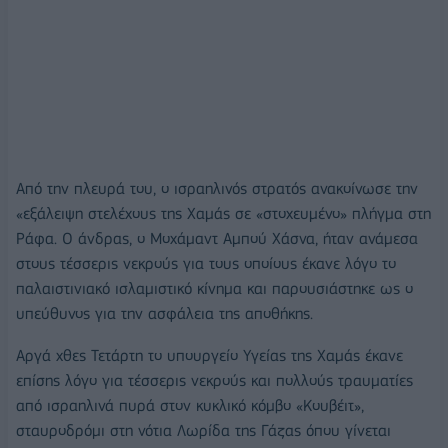
Από την πλευρά του, ο ισραηλινός στρατός ανακοίνωσε την
«εξάλειψη στελέχους της Χαμάς σε «στοχευμένο» πλήγμα στη
Ράφα. Ο άνδρας, ο Μοχάμαντ Αμπού Χάσνα, ήταν ανάμεσα
στους τέσσερις νεκρούς για τους οποίους έκανε λόγο το
παλαιστινιακό ισλαμιστικό κίνημα και παρουσιάστηκε ως ο
υπεύθυνος για την ασφάλεια της αποθήκης.
Αργά χθες Τετάρτη το υπουργείο Υγείας της Χαμάς έκανε
επίσης λόγο για τέσσερις νεκρούς και πολλούς τραυματίες
από ισραηλινά πυρά στον κυκλικό κόμβο «Κουβέιτ»,
σταυροδρόμι στη νότια Λωρίδα της Γάζας όπου γίνεται