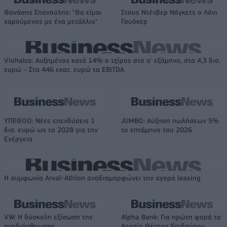
Θανάσης Σπανούλης: "Θα είμαι
Στους Ντένβερ Νάγκετς ο Λόνι
χαρούμενος με ένα μετάλλιο"
Γουόκερ
Viohalco: Αυξημένος κατά 14% ο τζίρος στο α' εξάμηνο, στα 4,3 δισ.
ευρώ – Στα 446 εκατ. ευρώ τα EBITDA
ΥΠΕΘΟΟ: Νέες επενδύσεις 1
JUMBO: Αύξηση πωλήσεων 5%
δισ. ευρώ ως το 2028 για την
το επτάμηνο του 2026
Ενέργεια
Η συμφωνία Arval-Athlon αναδιαμορφώνει την αγορά leasing
VW: Η δύσκολη εξίσωση της
Alpha Bank: Για πρώτη φορά το
αναδιάρθρωσης
Αρχαίο Θέατρο Επιδαύρου