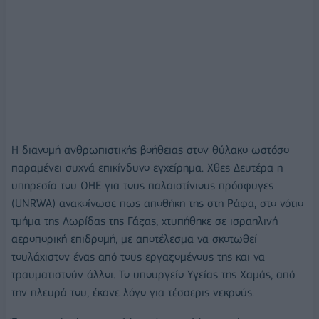
Η διανομή ανθρωπιστικής βοήθειας στον θύλακο ωστόσο
παραμένει συχνά επικίνδυνο εγχείρημα. Χθες Δευτέρα η
υπηρεσία του ΟΗΕ για τους παλαιστίνιους πρόσφυγες
(UNRWA) ανακοίνωσε πως αποθήκη της στη Ράφα, στο νότιο
τμήμα της Λωρίδας της Γάζας, χτυπήθηκε σε ισραηλινή
αεροπορική επιδρομή, με αποτέλεσμα να σκοτωθεί
τουλάχιστον ένας από τους εργαζομένους της και να
τραυματιστούν άλλοι. Το υπουργείο Υγείας της Χαμάς, από
την πλευρά του, έκανε λόγο για τέσσερις νεκρούς.