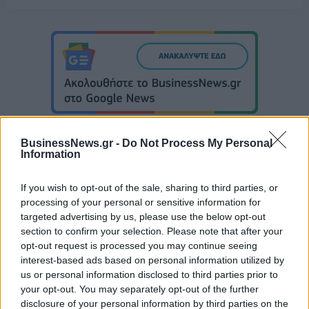
BusinessNews.gr -
Do Not Process My Personal
Information
Με Λιθουανία στον προημιτελικό του Ευρωπαϊκού Β' κατ. η Εθνική
If you wish to opt-out of the sale, sharing to third parties, or
Νεανίδων
processing of your personal or sensitive information for
targeted advertising by us, please use the below opt-out
section to confirm your selection. Please note that after your
opt-out request is processed you may continue seeing
Αλέξης Γιαννούλιας: Υποψήφιος
interest-based ads based on personal information utilized by
Δήμαρχος στο Σικάγο ο άλλοτε
Evergood: Άγγιξε τα 300 εκατ. ο
us or personal information disclosed to third parties prior to
παίκτης του Πανιώνιου
τζίρος- Στα 10 εκατ. ευρώ το
your opt-out. You may separately opt-out of the further
τίμημα για το 60% του
disclosure of your personal information by third parties on the
Jackaroo