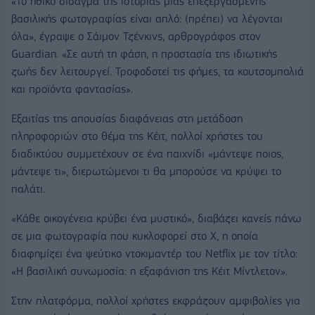
«Το ηθικό δίδαγμα της ιστορίας μιας επεξεργασμένης
βασιλικής φωτογραφίας είναι απλό: (πρέπει) να λέγονται
όλα», έγραψε ο Σάιμον Τζένκινς, αρθρογράφος στον
Guardian. «Σε αυτή τη φάση, η προστασία της ιδιωτικής
ζωής δεν λειτουργεί. Τροφοδοτεί τις φήμες, τα κουτσομπολιά
και προϊόντα φαντασίας».
Εξαιτίας της απουσίας διαφάνειας στη μετάδοση
πληροφοριών στο θέμα της Κέιτ, πολλοί χρήστες του
διαδικτύου συμμετέχουν σε ένα παιχνίδι «μάντεψε ποιος,
μάντεψε τι», διερωτώμενοι τι θα μπορούσε να κρύψει το
παλάτι.
«Κάθε οικογένεια κρύβει ένα μυστικό», διαβάζει κανείς πάνω
σε μια φωτογραφία που κυκλοφορεί στο Χ, η οποία
διαφημίζει ένα ψεύτικο ντοκιμαντέρ του Netflix με τον τίτλο:
«Η βασιλική συνωμοσία: η εξαφάνιση της Κέιτ Μίντλετον».
Στην πλατφόρμα, πολλοί χρήστες εκφράζουν αμφιβολίες για