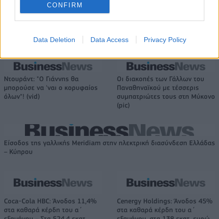
αποδοτικότητας
CONFIRM
Data Deletion
Data Access
Privacy Policy
Το FIAT 500 Hybrid τώρα από 18.990 ευρώ
Ντουράντ: "Ο Γιάννης θα
Οι διακοπές των Γάλλων του
μπορούσε να 'ναι ο κορυφαίος
Παναθηναϊκού με τέσσερις
όλων"! (vid)
συμπατριώτες τους στη Μύκονο
(pic)
Είσοδος της γαλλικής Meridiam στην ηλεκτρική διασύνδεση Ελλάδας
– Κύπρου
Coca-Cola HBC: Άνοδος 11,4%
Cenergy Holdings: Άνοδος 45%
στα καθαρά κέρδη του α΄
στα καθαρά κέρδη του α΄
εξαμήνου – Στα 524,4 εκατ.
εξαμήνου, στα 138 εκατ. ευρώ