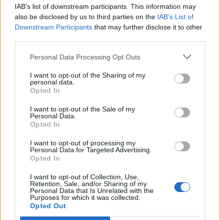
IAB’s list of downstream participants. This information may
also be disclosed by us to third parties on the
IAB’s List of
Downstream Participants
that may further disclose it to other
Όμιλος AKTOR: Εξαγοράζει το 75% των ΗΛΕΚΤΩΡ και THALIS –
third parties.
Στρατηγική συνεργασία με τη Motor Oil
Personal Data Processing Opt Outs
I want to opt-out of the Sharing of my
personal data.
TV: Η σκακιέρα της νέας σεζόν
Opted In
ΔΕΗ: Ισχυρή ανάπτυξη στο α΄
εξάμηνο 2026 με
I want to opt-out of the Sale of my
προσαρμοσμένο EBITDA στα 1,2
Personal Data.
δισ. ευρώ
Opted In
I want to opt-out of processing my
Personal Data for Targeted Advertising.
Opted In
IAB Hellas: Νέα Διοικούσα Επιτροπή και νέο Διοικητικό Συμβούλιο -
Πρόεδρος ο Γαληνός Γιαγλής
I want to opt-out of Collection, Use,
Retention, Sale, and/or Sharing of my
Personal Data that Is Unrelated with the
Purposes for which it was collected.
Νέο Audi A2 e-tron με στόχο
Η Chery επενδύει 75 εκατ.
Opted Out
την κορυφή της
δολάρια στην KG Mobility