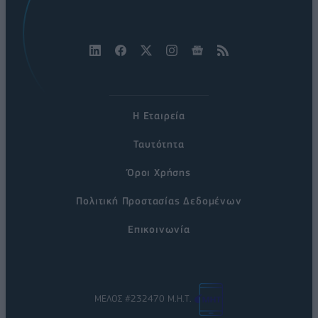
Η Εταιρεία
Ταυτότητα
Όροι Χρήσης
Πολιτική Προστασίας Δεδομένων
Επικοινωνία
ΜΕΛΟΣ #232470 Μ.Η.Τ.