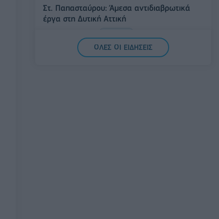
Στ. Παπασταύρου: Άμεσα αντιδιαβρωτικά
έργα στη Δυτική Αττική
06/08/2026 - 15:17
ΠΟΛΙΤΙΚΗ
ΟΛΕΣ ΟΙ ΕΙΔΗΣΕΙΣ
Συνάλλαγμα: Το ευρώ υποχωρεί κατά
0,11%, στα 1,1541 δολάρια
06/08/2026 - 14:59
ΟΙΚΟΝΟΜΙΑ