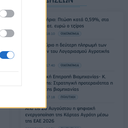
Χρηματιστήριο: Πτώση κατά 0,59%, στα
320,42 εκατ. ευρώ ο τζίρος
06/08/2026 - 18:10
ΟΙΚΟΝΟΜΙΑ
ΟΠΕΚΑ: Αύριο η δεύτερη πληρωμή των
δικαιούχων του Λογαριασμού Αγροτικής
Εστίας
06/08/2026 - 17:40
ΟΙΚΟΝΟΜΙΑ
Κυβερνητική Επιτροπή Βιομηχανίας- Κ.
Μητσοτάκης: Στρατηγική προτεραιότητα η
ενίσχυση της βιομηχανίας
06/08/2026 - 17:18
ΠΟΛΙΤΙΚΗ
Από τις 28 Αυγούστου η ψηφιακή
ενεργοποίηση της Κάρτας Αγρότη μέσω
της ΕΑΕ 2026