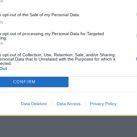
In
κό στάδιο και τη δυνατότητα να ζητείται από τον
εταξύ άλλων για τη νομική εκπροσώπηση του
o opt-out of the Sale of my Personal Data.
In
ωση στο θύμα. Εάν ο εναγόμενος ζητήσει να
ο, εναπόκειται στον ενάγοντα να αποδείξει ότι
to opt-out of processing my Personal Data for Targeted
ing.
 δικαστήριο μπορεί επίσης να επιβάλει και άλλες
In
νά πολιτικοί, εταιρείες ή ομάδες συμφερόντων,
o opt-out of Collection, Use, Retention, Sale, and/or Sharing
α καταβάλουν στα θύματα αποζημίωση για ηθική ή
ersonal Data that Is Unrelated with the Purposes for which it
lected.
Out
CONFIRM
Data Deletion
Data Access
Privacy Policy