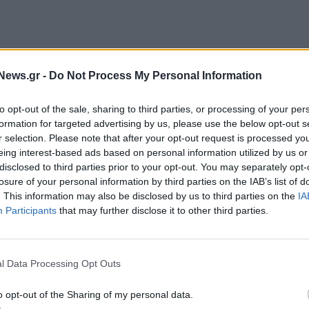
News.gr -
Do Not Process My Personal Information
 το Ευρωπαϊκό Κοινοβούλιο ενέκρινε μία νέα
to opt-out of the sale, sharing to third parties, or processing of your per
 πρόσωπα και οι οργανώσεις που εργάζονται για
formation for targeted advertising by us, please use the below opt-out s
r selection. Please note that after your opt-out request is processed y
ιώδη δικαιώματα, οι καταγγελίες για διαφθορά, η
eing interest-based ads based on personal information utilized by us or
ηση της παραπληροφόρησης, θα προστατεύονται από
disclosed to third parties prior to your opt-out. You may separately opt-
τασία θα ισχύει για όλες τις υποθέσεις με
losure of your personal information by third parties on the IAB’s list of
. This information may also be disclosed by us to third parties on the
IA
όμενος, ο ενάγων και το δικαστήριο δεν έχουν την
Participants
that may further disclose it to other third parties.
αφορά τουλάχιστον δύο κράτη μέλη. Το Κοινοβούλιο
 συμφωνία στις 30 Νοεμβρίου του 2023
.
l Data Processing Opt Outs
ή καταχρηστικών αγωγών
o opt-out of the Sharing of my personal data.
υμάτων, η νέα οδηγία καθιερώνει δύο μέτρα: την