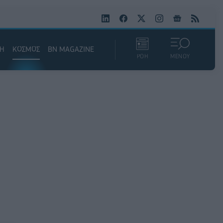
ΚΗ
ΚΟΣΜΟΣ
BN MAGAZINE
ΡΟΗ
ΜΕΝΟΥ