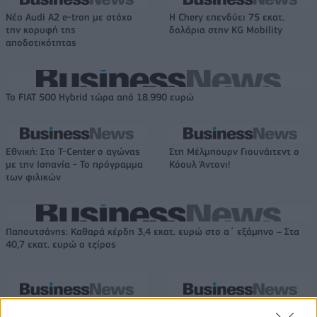
Νέο Audi A2 e-tron με στόχο
Η Chery επενδύει 75 εκατ.
την κορυφή της
δολάρια στην KG Mobility
αποδοτικότητας
Το FIAT 500 Hybrid τώρα από 18.990 ευρώ
Εθνική: Στο T-Center ο αγώνας
Στη Μέλμπουρν Γιουνάιτεντ ο
με την Ισπανία - Το πρόγραμμα
Κόουλ Άντονι!
των φιλικών
Παπουτσάνης: Καθαρά κέρδη 3,4 εκατ. ευρώ στο α΄ εξάμηνο – Στα
40,7 εκατ. ευρώ ο τζίρος
Όμιλος ΑΒΑΞ: Αναλαμβάνει την
Έναρξη αιτήσεων για το