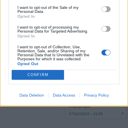
I want to opt-out of the Sale of my
Personal Data.
Opted In
ΠΕΡΙΣΣΌΤΕΡΑ ΣΕ ΑΥΤΉ ΤΗΝ ΚΑΤΗΓΟΡΊΑ
I want to opt-out of processing my
Personal Data for Targeted Advertising.
Opted In
I want to opt-out of Collection, Use,
Retention, Sale, and/or Sharing of my
Personal Data that Is Unrelated with the
Purposes for which it was collected.
Opted Out
CONFIRM
Γαλλία: Απώλειες εσόδων
ΕΚ: Κανόνες της ΕΕ για την
έως 2 εκατ. ευρώ λόγω
προστασία
της απεργίας στον Πύργο
δημοσιογράφων και
του Άιφελ
Data Deletion
Data Access
Privacy Policy
ακτιβιστών από δικαστικό
26/02/2024 - 18:07
εκφοβισμό
27/02/2024 - 15:05