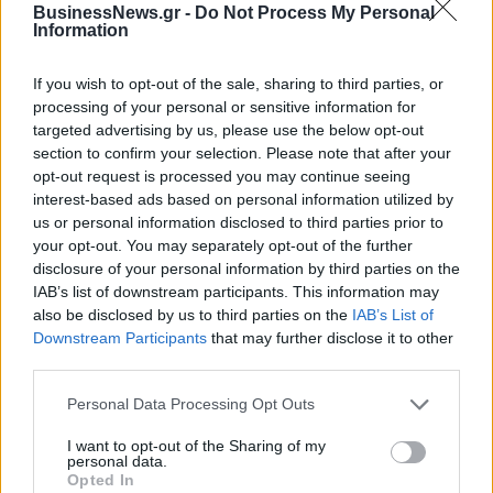
BusinessNews.gr -
Do Not Process My Personal
κατασκευή σταθμού
Πρόγραμμα «Τουρισμός για
Information
ηλεκτροπαραγωγής 800 MW
Όλους 2026-2027»
στη Λάρισα
If you wish to opt-out of the sale, sharing to third parties, or
processing of your personal or sensitive information for
targeted advertising by us, please use the below opt-out
Η συμφωνία Arval-Athlon αναδιαμορφώνει την αγορά leasing
section to confirm your selection. Please note that after your
opt-out request is processed you may continue seeing
interest-based ads based on personal information utilized by
us or personal information disclosed to third parties prior to
VW: Η δύσκολη εξίσωση της
Alpha Bank: Για πρώτη φορά το
your opt-out. You may separately opt-out of the further
αναδιάρθρωσης
Αρχαίο Θέατρο Επιδαύρου
άνοιξε τις πύλες του σε όλους
disclosure of your personal information by third parties on the
IAB’s list of downstream participants. This information may
also be disclosed by us to third parties on the
IAB’s List of
Downstream Participants
that may further disclose it to other
ESG Report 2025: Πώς η ΑΒ Βασιλόπουλος μετατρέπει τη
third parties.
βιωσιμότητα σε καθημερινή πράξη
Personal Data Processing Opt Outs
I want to opt-out of the Sharing of my
Stoiximan: «Πού ήσουν;» στις μεγάλες στιγμές του Ολυμπιακού
personal data.
Opted In