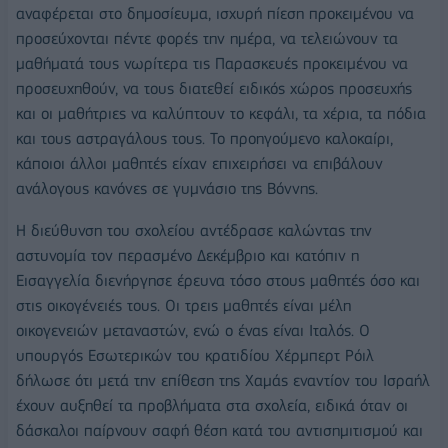
αναφέρεται στο δημοσίευμα, ισχυρή πίεση προκειμένου να
προσεύχονται πέντε φορές την ημέρα, να τελειώνουν τα
μαθήματά τους νωρίτερα τις Παρασκευές προκειμένου να
προσευχηθούν, να τους διατεθεί ειδικός χώρος προσευχής
και οι μαθήτριες να καλύπτουν το κεφάλι, τα χέρια, τα πόδια
και τους αστραγάλους τους. Το προηγούμενο καλοκαίρι,
κάποιοι άλλοι μαθητές είχαν επιχειρήσει να επιβάλουν
ανάλογους κανόνες σε γυμνάσιο της Βόννης.
Η διεύθυνση του σχολείου αντέδρασε καλώντας την
αστυνομία τον περασμένο Δεκέμβριο και κατόπιν η
Εισαγγελία διενήργησε έρευνα τόσο στους μαθητές όσο και
στις οικογένειές τους. Οι τρεις μαθητές είναι μέλη
οικογενειών μεταναστών, ενώ ο ένας είναι Ιταλός. Ο
υπουργός Εσωτερικών του κρατιδίου Χέρμπερτ Ρόιλ
δήλωσε ότι μετά την επίθεση της Χαμάς εναντίον του Ισραήλ
έχουν αυξηθεί τα προβλήματα στα σχολεία, ειδικά όταν οι
δάσκαλοι παίρνουν σαφή θέση κατά του αντισημιτισμού και