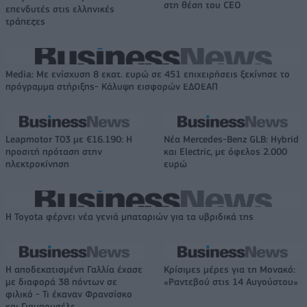
στη θέση του CEO
επενδυτές στις ελληνικές
τράπεζες
Media: Με ενίσχυση 8 εκατ. ευρώ σε 451 επιχειρήσεις ξεκίνησε το
πρόγραμμα στήριξης- Κάλυψη εισφορών ΕΔΟΕΑΠ
Leapmotor T03 με €16.190: Η
Νέα Mercedes-Benz GLB: Hybrid
προσιτή πρόταση στην
και Electric, με όφελος 2.000
ηλεκτροκίνηση
ευρώ
Η Toyota φέρνει νέα γενιά μπαταριών για τα υβριδικά της
Η αποδεκατισμένη Γαλλία έχασε
Κρίσιμες μέρες για τη Μονακό:
με διαφορά 38 πόντων σε
«Ραντεβού στις 14 Αυγούστου»
φιλικό - Τι έκαναν Φρανσίσκο
και Γιαμπουσέλε