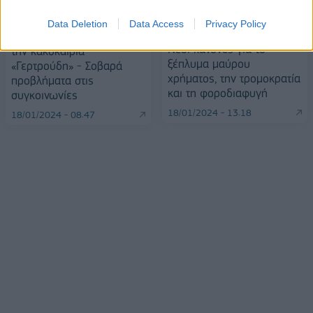
Data Deletion
Data Access
Privacy Policy
Ευρωπαϊκό Κοινοβούλιο:
Γερμανία: Ένας νεκρός από
Νέοι κανόνες για το
την κακοκαιρία
ξέπλυμα μαύρου
«Γερτρούδη» - Σοβαρά
χρήματος, την τρομοκρατία
προβλήματα στις
και τη φοροδιαφυγή
συγκοινωνίες
18/01/2024 - 13:18
18/01/2024 - 08:47