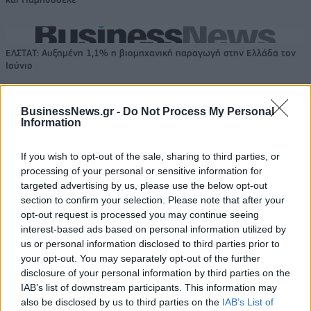
ΕΛΣΤΑΤ: Αυξημένη 1,1% η βιομηχανική παραγωγή στην Ελλάδα τον
Ιούνιο
BusinessNews.gr -
Do Not Process My Personal
Information
ΚΑΛΑΣ: Αυξημένα κόστη
ΑΑΔΕ: Φορολογικό «σαφάρι»
«ροκάνισαν» την κερδοφορία -
στις τουριστικές περιοχές, με
If you wish to opt-out of the sale, sharing to third parties, or
Στόχος για το 2026 η ανάπτυξη
οδηγό τις καταγγελίες πολιτών
processing of your personal or sensitive information for
και νέα μονάδα στο Μεσολόγγι
targeted advertising by us, please use the below opt-out
section to confirm your selection. Please note that after your
opt-out request is processed you may continue seeing
Σε κινεζική… πολιορκία η ευρωπαϊκή αυτοκινητοβιομηχανία
interest-based ads based on personal information utilized by
us or personal information disclosed to third parties prior to
your opt-out. You may separately opt-out of the further
disclosure of your personal information by third parties on the
Νέο Audi A2 e-tron με στόχο
Ατρόμητος και Novibet
IAB’s list of downstream participants. This information may
την κορυφή της
συνεχίζουν μαζί: Ανανέωση της
also be disclosed by us to third parties on the
IAB’s List of
αποδοτικότητας
συνεργασίας τους μέχρι το