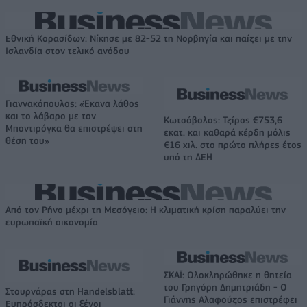
Εθνική Κορασίδων: Νίκησε με 82-52 τη Νορβηγία και παίζει με την
Ισλανδία στον τελικό ανόδου
Γιαννακόπουλος: «Έκανα λάθος
και το λάβαρο με τον
Κωτσόβολος: Τζίρος €753,6
Μποντιρόγκα θα επιστρέψει στη
εκατ. και καθαρά κέρδη μόλις
θέση του»
€16 χιλ. στο πρώτο πλήρες έτος
υπό τη ΔΕΗ
Από τον Ρήνο μέχρι τη Μεσόγειο: Η κλιματική κρίση παραλύει την
ευρωπαϊκή οικονομία
ΣΚΑΪ: Ολοκληρώθηκε η θητεία
του Γρηγόρη Δημητριάδη - Ο
Στουρνάρας στη Handelsblatt:
Γιάννης Αλαφούζος επιστρέφει
Ευπρόσδεκτοι οι ξένοι