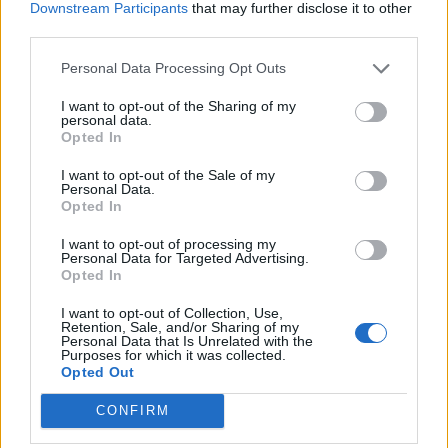
Downstream Participants
that may further disclose it to other
2028
third parties.
Personal Data Processing Opt Outs
18η συνεχόμενη χρονιά για τον ΟΤΕ στη διεθνή σειρά δεικτών
FTSE4Good
I want to opt-out of the Sharing of my
personal data.
Opted In
I want to opt-out of the Sale of my
Alpha Bank: Για πρώτη φορά το Αρχαίο Θέατρο Επιδαύρου άνοιξε τις
Personal Data.
πύλες του σε όλους
Opted In
I want to opt-out of processing my
Personal Data for Targeted Advertising.
Opted In
I want to opt-out of Collection, Use,
ΠΕΡΙΣΣΌΤΕΡΑ ΣΕ ΑΥΤΉ ΤΗΝ ΚΑΤΗΓΟΡΊΑ
Retention, Sale, and/or Sharing of my
Personal Data that Is Unrelated with the
Purposes for which it was collected.
Opted Out
CONFIRM