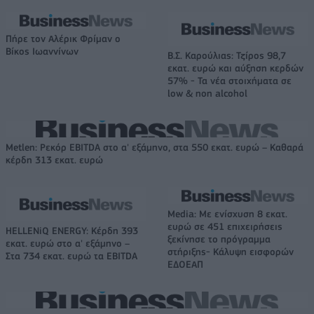
Πήρε τον Αλέρικ Φρίμαν ο
Βίκος Ιωαννίνων
Β.Σ. Καρούλιας: Τζίρος 98,7
εκατ. ευρώ και αύξηση κερδών
57% - Τα νέα στοιχήματα σε
low & non alcohol
Metlen: Ρεκόρ EBITDA στο α' εξάμηνο, στα 550 εκατ. ευρώ – Καθαρά
κέρδη 313 εκατ. ευρώ
Media: Με ενίσχυση 8 εκατ.
ευρώ σε 451 επιχειρήσεις
HELLENiQ ENERGY: Κέρδη 393
ξεκίνησε το πρόγραμμα
εκατ. ευρώ στο α' εξάμηνο –
στήριξης- Κάλυψη εισφορών
Στα 734 εκατ. ευρώ τα EBITDA
ΕΔΟΕΑΠ