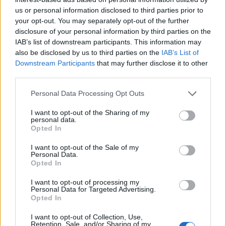
us or personal information disclosed to third parties prior to
your opt-out. You may separately opt-out of the further
disclosure of your personal information by third parties on the
IAB’s list of downstream participants. This information may
also be disclosed by us to third parties on the
IAB’s List of
Downstream Participants
that may further disclose it to other
third parties.
Personal Data Processing Opt Outs
I want to opt-out of the Sharing of my
personal data.
ΡΟΗ ΕΙΔΗΣΕΩΝ
Opted In
I want to opt-out of the Sale of my
Personal Data.
Άνοιξε η πλατφόρμα για ενισχύσεις de minimis
Opted In
ύψους 24,6 εκατ. ευρώ σε παραγωγούς
06/08/2026 - 13:08
ΟΙΚΟΝΟΜΙΑ
I want to opt-out of processing my
Personal Data for Targeted Advertising.
Opted In
Χρηματοδότηση 8 εκατ. ευρώ σε 843 μέσα
ενημέρωσης- Ξεκίνησε το πενταετές πρόγραμμα
I want to opt-out of Collection, Use,
ενίσχυσης του Τύπου
Retention, Sale, and/or Sharing of my