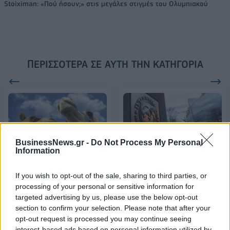
Stoiximan: «Πού ήσουν;» στις μεγάλες στιγμές του Ολυμπιακού
ΠΕΡΙΣΣΌΤΕΡΑ ΣΕ ΑΥΤΉ ΤΗΝ ΚΑΤΗΓΟΡΊΑ
BusinessNews.gr -
Do Not Process My Personal
Information
FT: Ανησυχούν οι
Το 2024 ανακηρύσσεται
επενδυτές για την αύξηση
If you wish to opt-out of the sale, sharing to third parties, or
ως Έτος της Καμήλας από
του δημοσίου χρέους ΗΠΑ
processing of your personal or sensitive information for
την Σαουδική Αραβία
και Ηνωμένου Βασιλείου
targeted advertising by us, please use the below opt-out
09/01/2024 - 22:00
09/01/2024 - 14:41
section to confirm your selection. Please note that after your
opt-out request is processed you may continue seeing
interest-based ads based on personal information utilized by