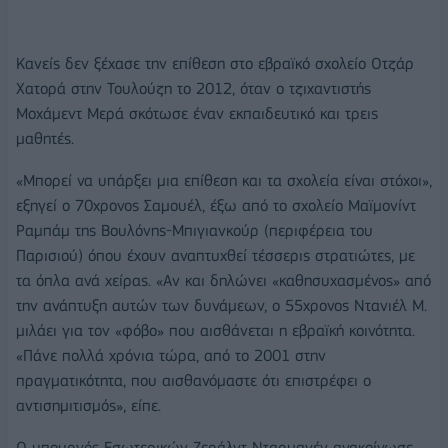
Κανείς δεν ξέχασε την επίθεση στο εβραϊκό σχολείο Οτζάρ
Χατορά στην Τουλούζη το 2012, όταν ο τζιχαντιστής
Μοχάμεντ Μερά σκότωσε έναν εκπαιδευτικό και τρεις
μαθητές.
«Μπορεί να υπάρξει μια επίθεση και τα σχολεία είναι στόχοι»,
εξηγεί ο 70χρονος Σαμουέλ, έξω από το σχολείο Μαϊμονίντ
Ραμπάμ της Βουλόνης-Μπιγιανκούρ (περιφέρεια του
Παρισιού) όπου έχουν αναπτυχθεί τέσσερις στρατιώτες, με
τα όπλα ανά χείρας. «Αν και δηλώνει «καθησυχασμένος» από
την ανάπτυξη αυτών των δυνάμεων, ο 55χρονος Ντανιέλ Μ.
μιλάει για τον «φόβο» που αισθάνεται η εβραϊκή κοινότητα.
«Πάνε πολλά χρόνια τώρα, από το 2001 στην
πραγματικότητα, που αισθανόμαστε ότι επιστρέφει ο
αντισημιτισμός», είπε.
Ο υπουργός Εσωτερικών Ζεράλντ Νταρμανέν ανακοίνωσε