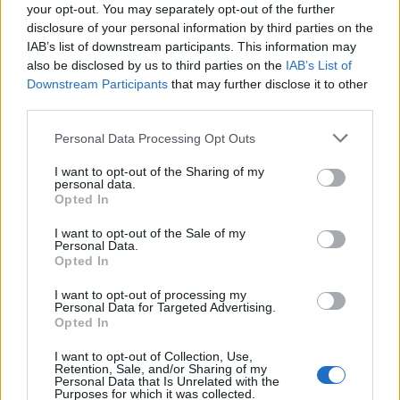
Χρηματοδότηση 8 εκατ. ευρώ
Metlen: Ρεκόρ EBITDA στο α'
your opt-out. You may separately opt-out of the further
σε 843 μέσα ενημέρωσης-
εξάμηνο, στα 550 εκατ. ευρώ –
disclosure of your personal information by third parties on the
Ξεκίνησε το πενταετές
Καθαρά κέρδη 313 εκατ. ευρώ
IAB’s list of downstream participants. This information may
πρόγραμμα ενίσχυσης του
Τύπου
also be disclosed by us to third parties on the
IAB’s List of
Downstream Participants
that may further disclose it to other
third parties.
Η Chery επενδύει 75 εκατ. δολάρια στην KG Mobility
Personal Data Processing Opt Outs
I want to opt-out of the Sharing of my
personal data.
Opted In
Το FIAT 500 Hybrid τώρα από
Ατρόμητος και Novibet
18.990 ευρώ
συνεχίζουν μαζί: Ανανέωση της
I want to opt-out of the Sale of my
συνεργασίας τους μέχρι το
Personal Data.
2028
Opted In
I want to opt-out of processing my
Personal Data for Targeted Advertising.
18η συνεχόμενη χρονιά για τον ΟΤΕ στη διεθνή σειρά δεικτών
Opted In
FTSE4Good
I want to opt-out of Collection, Use,
Retention, Sale, and/or Sharing of my
Personal Data that Is Unrelated with the
Purposes for which it was collected.