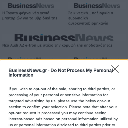
Η Toyota φέρνει νέα γενιά
Σε κινεζική… πολιορκία η
μπαταριών για τα υβριδικά της
ευρωπαϊκή
αυτοκινητοβιομηχανία
Νέο Audi A2 e-tron με στόχο την κορυφή της αποδοτικότητας
Ευρωπαϊκό Παίδων: Λύγισε
Γιαννακόπουλος: «Όταν σου
BusinessNews.gr -
Do Not Process My Personal
στην παράταση η Ελλάδα, 96-
ρίχνουν μια πέτρα, τους
Information
86 από την Ισπανία (pics)
καταστρέφεις» (vid)
If you wish to opt-out of the sale, sharing to third parties, or
processing of your personal or sensitive information for
ΕΛΣΤΑΤ: Στο 3,4% υποχώρησε ο πληθωρισμός τον Ιούλιο
targeted advertising by us, please use the below opt-out
section to confirm your selection. Please note that after your
opt-out request is processed you may continue seeing
interest-based ads based on personal information utilized by
us or personal information disclosed to third parties prior to