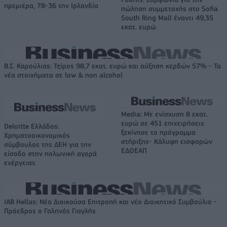
πρεμιέρα, 78-36 την Ιρλανδία
πώληση συμμετοχής στο Sofia
South Ring Mall έναντι 49,35
εκατ. ευρώ
Β.Σ. Καρούλιας: Τζίρος 98,7 εκατ. ευρώ και αύξηση κερδών 57% - Τα
νέα στοιχήματα σε low & non alcohol
Media: Με ενίσχυση 8 εκατ.
ευρώ σε 451 επιχειρήσεις
Deloitte Ελλάδος:
ξεκίνησε το πρόγραμμα
Χρηματοοικονομικός
στήριξης- Κάλυψη εισφορών
σύμβουλος της ΔΕΗ για την
ΕΔΟΕΑΠ
είσοδο στην πολωνική αγορά
ενέργειας
IAB Hellas: Νέα Διοικούσα Επιτροπή και νέο Διοικητικό Συμβούλιο -
Πρόεδρος ο Γαληνός Γιαγλής