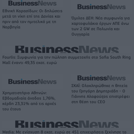
Εθνική Κορασίδων: Οι δηλώσεις
μετά τη νίκη επί της Δανίας και
Όμιλος ΔΕΗ: Νέα συμφωνία για
πριν από τον ημιτελικό με τη
χαρτοφυλάκιο έργων ΑΠΕ άνω
Νορβηγία
των 2 GW σε Πολωνία και
Ουγγαρία
Fourlis: Συμφωνία για την πώληση συμμετοχής στο Sofia South Ring
Mall έναντι 49,35 εκατ. ευρώ
ΣΚΑΪ: Ολοκληρώθηκε η θητεία
του Γρηγόρη Δημητριάδη - Ο
Χρηματιστήριο Αθηνών:
Γιάννης Αλαφούζος επιστρέφει
Εβδομαδιαία άνοδος 1,76%,
στη θέση του CEO
κέρδη 23,31% από τις αρχές
του έτους
Media: Με ενίσχυση 8 εκατ. ευρώ σε 451 επιχειρήσεις ξεκίνησε το