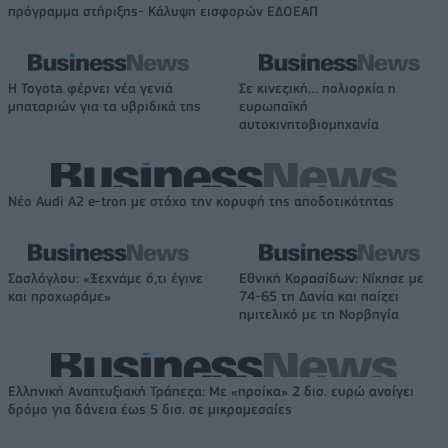
πρόγραμμα στήριξης- Κάλυψη εισφορών ΕΔΟΕΑΠ
Η Toyota φέρνει νέα γενιά
Σε κινεζική… πολιορκία η
μπαταριών για τα υβριδικά της
ευρωπαϊκή
αυτοκινητοβιομηχανία
Νέο Audi A2 e-tron με στόχο την κορυφή της αποδοτικότητας
Σασλόγλου: «Ξεχνάμε ό,τι έγινε
Εθνική Κορασίδων: Νίκησε με
και προχωράμε»
74-65 τη Δανία και παίζει
ημιτελικό με τη Νορβηγία
Ελληνική Αναπτυξιακή Τράπεζα: Με «προίκα» 2 δισ. ευρώ ανοίγει
δρόμο για δάνεια έως 5 δισ. σε μικρομεσαίες