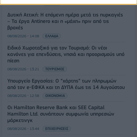
08/08/2026 - 14:30
ΕΛΛΑΔΑ
Δυτική Αττική: Η επόμενη ημέρα μετά τις πυρκαγιές
– Τα έργα Antinero και η «μάχη» πριν από τις
βροχές
08/08/2026 - 14:08
ΕΛΛΑΔΑ
Ειδικό Χωροταξικό για τον Τουρισμό: Οι νέοι
κανόνες για επενδύσεις, νησιά και προορισμούς υπό
πίεση
08/08/2026 - 13:21
ΤΟΥΡΙΣΜΟΣ
Υπουργείο Εργασίας: Ο “χάρτης” των πληρωμών
από τον e-ΕΦΚΑ και τη ΔΥΠΑ έως τις 14 Αυγούστου
08/08/2026 - 12:58
ΟΙΚΟΝΟΜΙΑ
Οι Hamilton Reserve Bank και SEE Capital
Hamilton Ltd. συνάπτουν συμφωνία υπηρεσιών
μάρκετινγκ
08/08/2026 - 13:44
ΕΠΙΧΕΙΡΗΣΕΙΣ