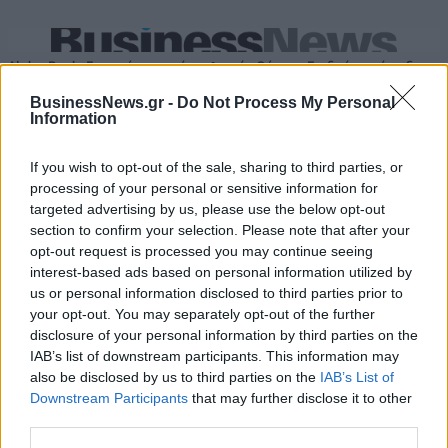
Alpha Bank: Για πρώτη φορά το Αρχαίο Θέατρο Επιδαύρου άνοιξε τις
πύλες του σε όλους
BusinessNews.gr -
Do Not Process My Personal
Information
If you wish to opt-out of the sale, sharing to third parties, or
processing of your personal or sensitive information for
ΠΕΡΙΣΣΌΤΕΡΑ ΣΕ ΑΥΤΉ ΤΗΝ ΚΑΤΗΓΟΡΊΑ
targeted advertising by us, please use the below opt-out
section to confirm your selection. Please note that after your
opt-out request is processed you may continue seeing
interest-based ads based on personal information utilized by
us or personal information disclosed to third parties prior to
your opt-out. You may separately opt-out of the further
disclosure of your personal information by third parties on the
IAB’s list of downstream participants. This information may
also be disclosed by us to third parties on the
IAB’s List of
Στέιτ Ντιπάρτμεντ: Δεν
Επίθεση ρωσικών μη
Downstream Participants
that may further disclose it to other
υποστηρίζουμε τα
επανδρωμένων
third parties.
πλήγματα της Ουκρανίας
αεροσκαφών σε υποδομές
στη Ρωσία
δημητριακών στην Οδησσό