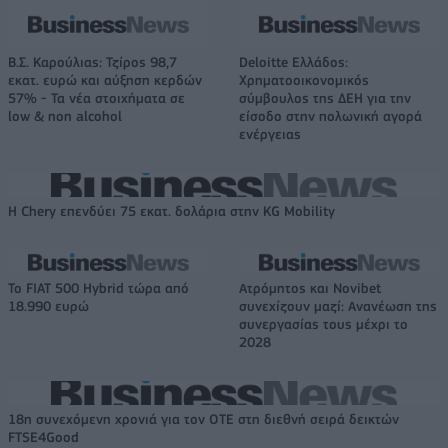
Β.Σ. Καρούλιας: Τζίρος 98,7
Deloitte Ελλάδος:
εκατ. ευρώ και αύξηση κερδών
Χρηματοοικονομικός
57% - Τα νέα στοιχήματα σε
σύμβουλος της ΔΕΗ για την
low & non alcohol
είσοδο στην πολωνική αγορά
ενέργειας
Η Chery επενδύει 75 εκατ. δολάρια στην KG Mobility
Το FIAT 500 Hybrid τώρα από
Ατρόμητος και Novibet
18.990 ευρώ
συνεχίζουν μαζί: Ανανέωση της
συνεργασίας τους μέχρι το
2028
18η συνεχόμενη χρονιά για τον ΟΤΕ στη διεθνή σειρά δεικτών
FTSE4Good