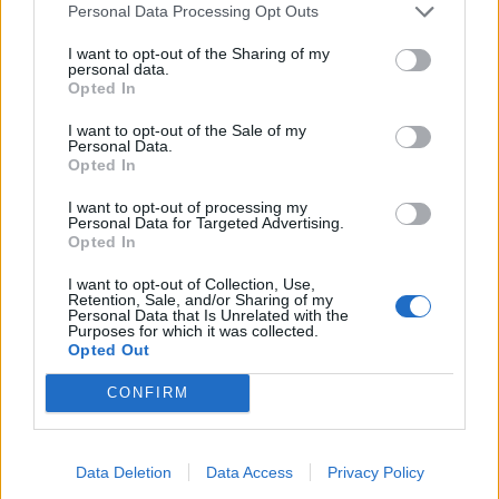
Personal Data Processing Opt Outs
23/08/2023 - 08:18
23/08/2023 - 09:10
I want to opt-out of the Sharing of my
personal data.
Opted In
I want to opt-out of the Sale of my
Personal Data.
Opted In
I want to opt-out of processing my
Personal Data for Targeted Advertising.
Opted In
I want to opt-out of Collection, Use,
Retention, Sale, and/or Sharing of my
Personal Data that Is Unrelated with the
Purposes for which it was collected.
Opted Out
ΡΟΗ ΕΙΔΗΣΕΩΝ
CONFIRM
Κορυφώνεται η έξοδος του Αυγούστου – Πάνω από
56.000 επιβάτες αναχωρούν σήμερα από τα
Data Deletion
Data Access
Privacy Policy
λιμάνια της Αττικής