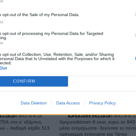
In
o opt-out of the Sale of my Personal Data.
In
to opt-out of processing my Personal Data for Targeted
ing.
In
o opt-out of Collection, Use, Retention, Sale, and/or Sharing
ersonal Data that Is Unrelated with the Purposes for which it
lected.
Out
CONFIRM
ς
Νόλεϊ: «Ανυπομονώ να ζήσω την εκπληκτική ενέργεια των
οπαδών της ΑΕΚ»
Data Deletion
Data Access
Privacy Policy
ITDA στο α' εξάμηνο,
Χρηματοδότηση 8 εκατ. ευρώ σε 843
υρώ – Καθαρά κέρδη 313
μέσα ενημέρωσης- Ξεκίνησε το πεντ
πρόγραμμα ενίσχυσης του Τύπου