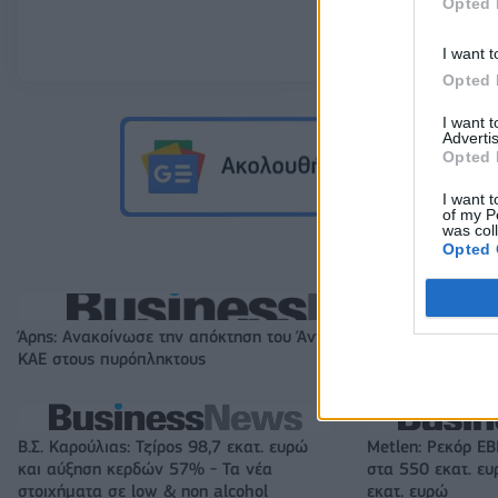
Opted 
I want t
Opted 
I want 
Advertis
Opted 
I want t
of my P
was col
Opted 
Άρης: Ανακοίνωσε την απόκτηση του Άνταμ Μοκόκα - Δωρεά τη
ΚΑΕ στους πυρόπληκτους
Β.Σ. Καρούλιας: Τζίρος 98,7 εκατ. ευρώ
Metlen: Ρεκόρ EB
και αύξηση κερδών 57% - Τα νέα
στα 550 εκατ. ε
στοιχήματα σε low & non alcohol
εκατ. ευρώ