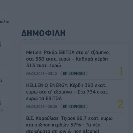
ούλιο
ΔΗΜΟΦΙΛΗ
0
Metlen: Ρεκόρ EBITDA στο α' εξάμηνο,
στα 550 εκατ. ευρώ – Καθαρά κέρδη
313 εκατ. ευρώ
06/08/2026 - 09:12
ΕΠΙΧΕΙΡΗΣΕΙΣ
α
HELLENiQ ENERGY: Κέρδη 393 εκατ.
ευρώ στο α' εξάμηνο – Στα 734 εκατ.
ευρώ τα EBITDA
06/08/2026 - 08:05
ΕΠΙΧΕΙΡΗΣΕΙΣ
ρώ
Β.Σ. Καρούλιας: Τζίρος 98,7 εκατ. ευρώ
και αύξηση κερδών 57% - Τα νέα
στοιχήματα σε low & non alcohol