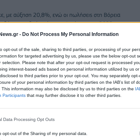
ε, με αύξηση 20,8%, ενώ οι πωλήσεις στη Βόρεια
ραδύτερο ρυθμό από τους α' τρίμηνο του 2022.
Κίνας για τους επενδυτές, καθώς τα ισχνά
News.gr -
Do Not Process My Personal Information
η του κλάδου των ειδών πολυτελείας στη χώρα
της
Richemont,
ιδιοκτήτριας της
Cartier,
και της
to opt-out of the sale, sharing to third parties, or processing of your per
formation for targeted advertising by us, please use the below opt-out s
ου.
r selection. Please note that after your opt-out request is processed y
eing interest-based ads based on personal information utilized by us or
disclosed to third parties prior to your opt-out. You may separately opt-
losure of your personal information by third parties on the IAB’s list of
. This information may also be disclosed by us to third parties on the
IA
Participants
that may further disclose it to other third parties.
l Data Processing Opt Outs
o opt-out of the Sharing of my personal data.