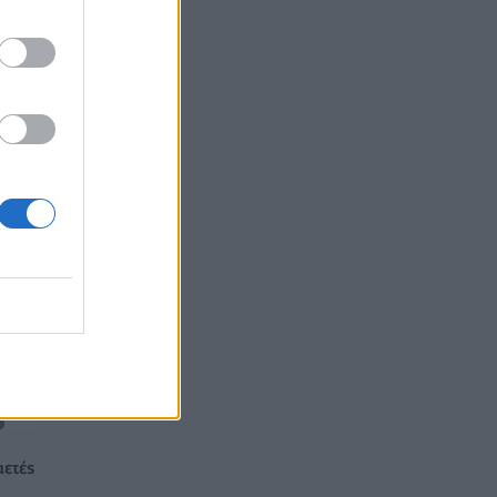
αετές