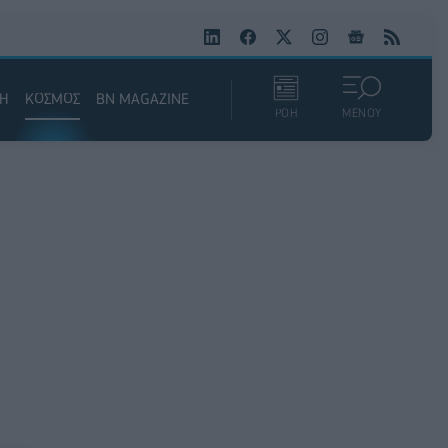
ΚΗ
ΚΟΣΜΟΣ
BN MAGAZINE
ΡΟΗ
ΜΕΝΟΥ