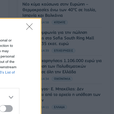
Νέο κύμα καύσωνα στην Ευρώπη –
Θερμοκρασίες άνω των 40°C σε Ιταλία,
Ισπανία και Βαλκάνια
07/08/2026 - 14:58
ΚΟΣΜΟΣ
Fourlis: Συμφωνία για την πώληση
συμμετοχής στο Sofia South Ring Mall
sonal or
έναντι 49,35 εκατ. ευρώ
ection to
07/08/2026 - 14:39
ΕΠΙΧΕΙΡΗΣΕΙΣ
ou may
 personal
ΥΠΠΟ: Επιχορηγήσεις 1.106.000 ευρώ για
out of the
την ενίσχυση των Πολυθεματικών
 downstream
Φεστιβάλ σε όλη την Ελλάδα
B’s List of
07/08/2026 - 14:34
ΟΙΚΟΝΟΜΙΑ
Άρειος Πάγος- Ε. Μπακέλας: Δεν
ανασύρεται από το αρχείο η υπόθεση των
υποκλοπών
07/08/2026 - 14:11
ΕΛΛΑΔΑ