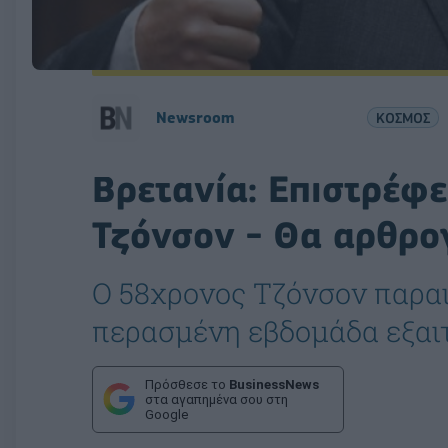
Newsroom
ΚΟΣΜΟΣ
Βρετανία: Επιστρέφε
Τζόνσον - Θα αρθρογ
Ο 58χρονος Τζόνσον παρα
περασμένη εβδομάδα εξαιτ
Πρόσθεσε το
BusinessNews
στα αγαπημένα σου στη
Google