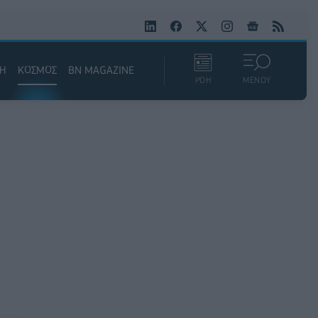
ΚΗ
ΚΟΣΜΟΣ
BN MAGAZINE
ΡΟΗ
ΜΕΝΟΥ