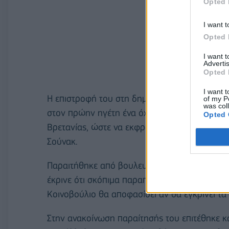
Opted 
I want t
Opted 
I want 
Advertis
Opted 
I want t
Η επιστροφή του στη δημοσιογραφία αναμένετα
of my P
was col
στον πρώην ηγέτη ένα όχημα σε μια από τις π
Opted 
Βρετανίας, ώστε να εκφράζει τις απόψεις του
Σούνακ.
Παραιτήθηκε από βουλευτής εξαπολύοντας μύ
έκρινε ότι σκόπιμα παραπλάνησε τη Βουλή τω
Κοινοβούλιο θα αποφασίσει αν θα εγκρίνει τα
Στην ανακοίνωση παραίτησής του επιτέθηκε κα