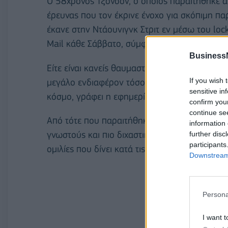
Ο 58χρονος Τζόνσον, ο οποίος παραιτήθηκε 
έρευνας που τον έκρινε ένοχο για σκόπιμη π
έκανε στην Ντάουνιγνκ Στριτ εν μέσω του loc
Mail κάθε Σάββατο, σύμφωνα με την εφημερί
Business
Είτε είναι κανείς θαυμαστής του Μπόρις είτε ό
If you wish 
μεγάλο ενδιαφέρον τόσο στο Γουεστμίνστερ ό
sensitive in
κόσμο, γράφει η εφημερίδα.
confirm you
continue se
Από τότε που παραιτήθηκε από την πρωθυπουρ
information 
γνωστούς και πιο διχαστικούς πολιτικούς της 
further disc
participants
ομιλίες που δίνει κατά τις περιοδείες του.
Downstream 
Persona
I want t