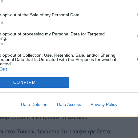
In
o opt-out of the Sale of my Personal Data.
In
to opt-out of processing my Personal Data for Targeted
ing.
In
o opt-out of Collection, Use, Retention, Sale, and/or Sharing
ι να είναι μια επικερδής νέα εργασία και προσφέρει
ersonal Data that Is Unrelated with the Purposes for which it
lected.
ιο πολυδιαβασμένες δεξιές εφημερίδες της
Out
 για την κυβέρνηση και τον πρωθυπουργό Ρίσι
CONFIRM
δρους κατά της κοινοβουλευτικής επιτροπής που
Data Deletion
Data Access
Privacy Policy
ν Κοινοτήτων με το αποκαλούμενο partygate. Το
 πορίσματα της επιτροπής τη Δευτέρα.
ι στον Σούνακ, λέγοντας ότι η χώρα χρειάζεται