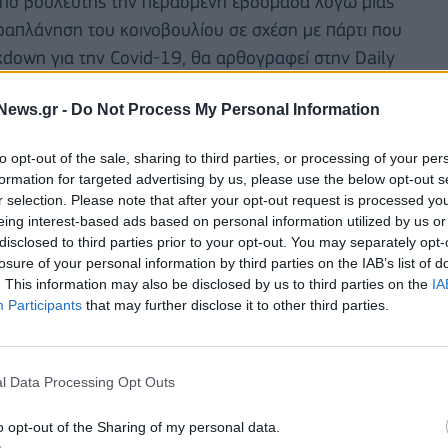
από βουλευτής την περασμένη εβδομάδα λόγω μιας
αραπλάνηση του κοινοβουλίου σε σχέση με πάρτι που
kdown για την Covid-19, θα αρθογραφεί στην Daily
δα.
News.gr -
Do Not Process My Personal Information
χι, το κείμενό του θα αναμένεται πάντα με πολύ
to opt-out of the sale, sharing to third parties, or processing of your per
σο και από εκατομμύρια αναγνώστες σε όλο τον
formation for targeted advertising by us, please use the below opt-out s
r selection. Please note that after your opt-out request is processed y
eing interest-based ads based on personal information utilized by us or
γία πέρυσι, ο Τζόνσον, ένας από τους πιο
disclosed to third parties prior to your opt-out. You may separately opt-
Βρετανίας, έχει κερδίσει εκατομμύρια λίρες από
losure of your personal information by third parties on the IAB’s list of
. This information may also be disclosed by us to third parties on the
IA
Participants
that may further disclose it to other third parties.
l Data Processing Opt Outs
o opt-out of the Sharing of my personal data.