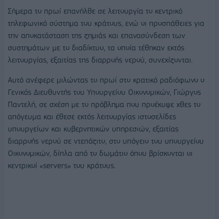
Σήμερα το πρωί επανήλθε σε λειτουργία το κεντρικό
τηλεφωνικό σύστημα του κράτους, ενώ οι προσπάθειες για
την αποκατάσταση της ζημιάς και επανασύνδεση των
συστημάτων με το διαδίκτυο, τα οποία τέθηκαν εκτός
λειτουργίας, εξαιτίας της διαρροής νερού, συνεχίζονται.
Αυτό ανέφερε μιλώντας το πρωί στο κρατικό ραδιόφωνο ο
Γενικός Διευθυντής του Υπουργείου Οικονομικών, Γιώργος
Παντελή, σε σχέση με το πρόβλημα που προέκυψε χθες το
απόγευμα και έθεσε εκτός λειτουργίας ιστοσελίδες
υπουργείων και κυβερνητικών υπηρεσιών, εξαιτίας
διαρροής νερού σε ντεπόζιτο, στο υπόγειο του υπουργείου
Οικονομικών, δίπλα από το δωμάτιο όπου βρίσκονται οι
κεντρικοί «servers» του κράτους.