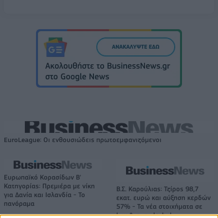
EuroLeague: Οι ενθουσιώδεις πρωτοεμφανιζόμενοι
Ευρωπαϊκό Κορασίδων Β'
Κατηγορίας: Πρεμιέρα με νίκη
Β.Σ. Καρούλιας: Τζίρος 98,7
για Δανία και Ισλανδία - Το
εκατ. ευρώ και αύξηση κερδών
πανόραμα
57% - Τα νέα στοιχήματα σε
low & non alcohol