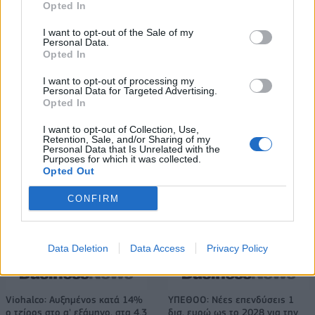
την κορυφή της
δολάρια στην KG Mobility
Opted In
αποδοτικότητας
I want to opt-out of the Sale of my
Personal Data.
Opted In
Το FIAT 500 Hybrid τώρα από 18.990 ευρώ
I want to opt-out of processing my
Personal Data for Targeted Advertising.
Opted In
Ουκρανία: Με Μίχαϊλιουκ και
Πάρκερ: «Όνειρό μου να
I want to opt-out of Collection, Use,
Λεν κόντρα στην Ελλάδα
κατακτήσω το ΝΒΑ Europe με τη
Retention, Sale, and/or Sharing of my
Βιλερμπάν» - Η διευκρινιστική
Personal Data that Is Unrelated with the
Purposes for which it was collected.
ανάρτηση που έκανε
Opted Out
CONFIRM
HELLENiQ ENERGY: Κέρδη 393 εκατ. ευρώ στο α' εξάμηνο – Στα 734
εκατ. ευρώ τα EBITDA
Data Deletion
Data Access
Privacy Policy
Viohalco: Αυξημένος κατά 14%
ΥΠΕΘΟΟ: Νέες επενδύσεις 1
ο τζίρος στο α' εξάμηνο, στα 4,3
δισ. ευρώ ως το 2028 για την