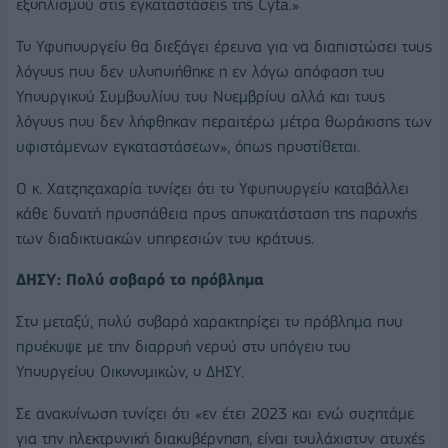
εξοπλισμού στις εγκαταστάσεις της Cyta.»
Το Υφυπουργείο θα διεξάγει έρευνα για να διαπιστώσει τους
λόγους που δεν υλοποιήθηκε η εν λόγω απόφαση του
Υπουργικού Συμβουλίου του Νοεμβρίου αλλά και τους
λόγους που δεν λήφθηκαν περαιτέρω μέτρα θωράκισης των
υφιστάμενων εγκαταστάσεων», όπως προστίθεται.
Ο κ. Χατζηζαχαρία τονίζει ότι το Υφυπουργείο καταβάλλει
κάθε δυνατή προσπάθεια προς αποκατάσταση της παροχής
των διαδικτυακών υπηρεσιών του κράτους.
ΔΗΣΥ: Πολύ σοβαρό το πρόβλημα
Στο μεταξύ, πολύ σοβαρό χαρακτηρίζει το πρόβλημα που
προέκυψε με την διαρροή νερού στο υπόγειο του
Υπουργείου Οικονομικών, ο ΔΗΣΥ.
Σε ανακοίνωση τονίζει ότι «εν έτει 2023 και ενώ συζητάμε
για την ηλεκτρονική διακυβέρνηση, είναι τουλάχιστον ατυχές