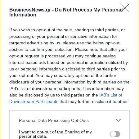
BusinessNews.gr -
Do Not Process My Personal
Information
Metlen: Ρεκόρ EBITDA στο α' εξάμηνο, στα 550 εκατ. ευρώ – Καθαρά
κέρδη 313 εκατ. ευρώ
If you wish to opt-out of the sale, sharing to third parties, or
processing of your personal or sensitive information for
targeted advertising by us, please use the below opt-out
section to confirm your selection. Please note that after your
Media: Με ενίσχυση 8 εκατ.
opt-out request is processed you may continue seeing
ευρώ σε 451 επιχειρήσεις
Χρηματοδότηση 8 εκατ. ευρώ
interest-based ads based on personal information utilized by
ξεκίνησε το πρόγραμμα
σε 843 μέσα ενημέρωσης-
στήριξης- Κάλυψη εισφορών
us or personal information disclosed to third parties prior to
Ξεκίνησε το πενταετές
ΕΔΟΕΑΠ
your opt-out. You may separately opt-out of the further
πρόγραμμα ενίσχυσης του
Τύπου
disclosure of your personal information by third parties on the
IAB’s list of downstream participants. This information may
also be disclosed by us to third parties on the
IAB’s List of
Downstream Participants
that may further disclose it to other
IAB Hellas: Νέα Διοικούσα Επιτροπή και νέο Διοικητικό Συμβούλιο -
third parties.
Πρόεδρος ο Γαληνός Γιαγλής
Personal Data Processing Opt Outs
I want to opt-out of the Sharing of my
Νέο Audi A2 e-tron με στόχο
Η Chery επενδύει 75 εκατ.
personal data.