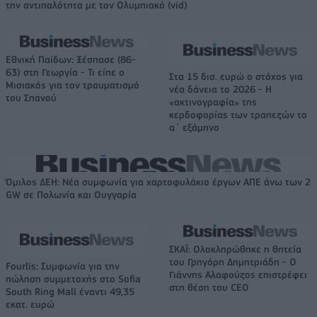
την αντιπαλότητα με τον Ολυμπιακό (vid)
Εθνική Παίδων: Ξέσπασε (86-
63) στη Γεωργία - Τι είπε ο
Στα 15 δισ. ευρώ ο στόχος για
Μισιακός για τον τραυματισμό
νέα δάνεια το 2026 - Η
του Σπανού
«ακτινογραφία» της
κερδοφορίας των τραπεζών το
α΄ εξάμηνο
Όμιλος ΔΕΗ: Νέα συμφωνία για χαρτοφυλάκιο έργων ΑΠΕ άνω των 2
GW σε Πολωνία και Ουγγαρία
ΣΚΑΪ: Ολοκληρώθηκε η θητεία
του Γρηγόρη Δημητριάδη - Ο
Fourlis: Συμφωνία για την
Γιάννης Αλαφούζος επιστρέφει
πώληση συμμετοχής στο Sofia
στη θέση του CEO
South Ring Mall έναντι 49,35
εκατ. ευρώ