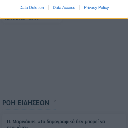
2023
πληθωρισμός στην
Data Deletion
Data Access
Privacy Policy
Κωνσταντινούπολη
02/01/2023 - 19:09
02/01/2023 - 16:59
ΡΟΗ ΕΙΔΗΣΕΩΝ
Π. Μαρινάκης: «Το δημογραφικό δεν μπορεί να
περιμένει»