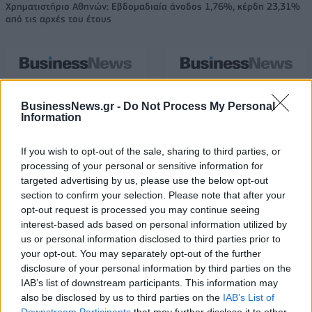
Χρηματιστήριο Αθηνών: Εβδομαδιαία άνοδος 1,76%, κέρδη 23,31%
από τις αρχές του έτους
Ελληνική Αναπτυξιακή Τράπεζα:
Υπ. Μεταφορών: Οριστική λύση
Με «προίκα» 2 δισ. ευρώ
στο ζήτημα των πινακίδων
BusinessNews.gr -
Do Not Process My Personal
ανοίγει δρόμο για δάνεια έως 5
κυκλοφορίας - Τέλος στις
Information
δισ. σε μικρομεσαίες
χρονοβόρες διαδικασίες
If you wish to opt-out of the sale, sharing to third parties, or
processing of your personal or sensitive information for
targeted advertising by us, please use the below opt-out
Η Chery επενδύει 75 εκατ. δολάρια στην KG Mobility
section to confirm your selection. Please note that after your
opt-out request is processed you may continue seeing
interest-based ads based on personal information utilized by
Το FIAT 500 Hybrid τώρα από
Ατρόμητος και Novibet
us or personal information disclosed to third parties prior to
18.990 ευρώ
συνεχίζουν μαζί: Ανανέωση της
your opt-out. You may separately opt-out of the further
συνεργασίας τους μέχρι το
disclosure of your personal information by third parties on the
2028
IAB’s list of downstream participants. This information may
also be disclosed by us to third parties on the
IAB’s List of
Downstream Participants
that may further disclose it to other