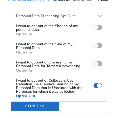
18η συνεχόμενη χρονιά για τον ΟΤΕ στη διεθνή σειρά δεικτών
third parties.
FTSE4Good
Personal Data Processing Opt Outs
I want to opt-out of the Sharing of my
personal data.
Alpha Bank: Για πρώτη φορά το Αρχαίο Θέατρο Επιδαύρου άνοιξε τις
Opted In
πύλες του σε όλους
I want to opt-out of the Sale of my
Personal Data.
Opted In
I want to opt-out of processing my
ΠΕΡΙΣΣΌΤΕΡΑ ΣΕ ΑΥΤΉ ΤΗΝ ΚΑΤΗΓΟΡΊΑ
Personal Data for Targeted Advertising.
Opted In
I want to opt-out of Collection, Use,
Retention, Sale, and/or Sharing of my
Personal Data that Is Unrelated with the
Purposes for which it was collected.
Opted Out
CONFIRM
Ευρωαγορές: Θετική η
πρώτη συνεδρίαση για το
Σχεδόν στο 93% ο