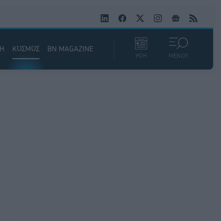
ΚΗ
ΚΟΣΜΟΣ
BN MAGAZINE
ΡΟΗ
ΜΕΝΟΥ