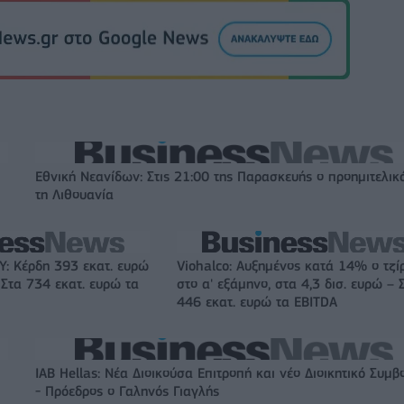
Εθνική Νεανίδων: Στις 21:00 της Παρασκευής ο προημιτελικ
τη Λιθουανία
: Κέρδη 393 εκατ. ευρώ
Viohalco: Αυξημένος κατά 14% ο τζί
 Στα 734 εκατ. ευρώ τα
στο α' εξάμηνο, στα 4,3 δισ. ευρώ – 
446 εκατ. ευρώ τα EBITDA
IAB Hellas: Νέα Διοικούσα Επιτροπή και νέο Διοικητικό Συμβ
- Πρόεδρος ο Γαληνός Γιαγλής