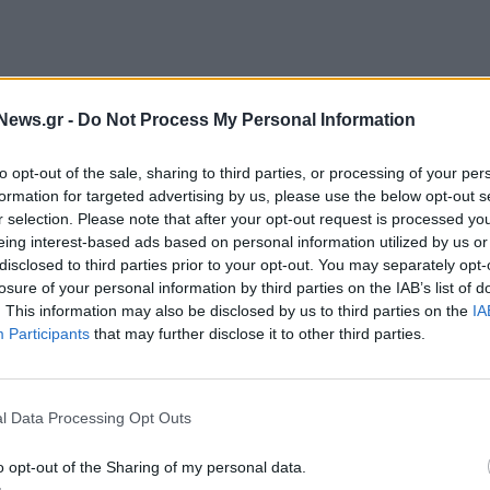
 προοπτικές εργασίας. Για πρώτη φορά από τη
News.gr -
Do Not Process My Personal Information
ι πάλι πλήρη απασχόληση, ποσοστό ανεργίας 3-4%»,
ν στο Πανεπιστήμιο του Φράιμπουργκ και
to opt-out of the sale, sharing to third parties, or processing of your per
 γερμανικής οικονομίας Λαρς Φελντ.
formation for targeted advertising by us, please use the below opt-out s
r selection. Please note that after your opt-out request is processed y
eing interest-based ads based on personal information utilized by us or
όλεων, η έλλειψη εξειδικευμένου προσωπικού
disclosed to third parties prior to your opt-out. You may separately opt-
 χρόνια η Ένωση αναμένει την πρόσληψη 550.000
losure of your personal information by third parties on the IAB’s list of
ίκους ευγηρίας και παιδικούς σταθμούς.
. This information may also be disclosed by us to third parties on the
IA
Participants
that may further disclose it to other third parties.
νίζει ότι το 80% των μελών της καταγράφει
ον κλάδο. Σύμφωνα με την Υπηρεσία Απασχόλησης,
 207 ημέρες προκειμένου να καλυφθεί μια θέση
l Data Processing Opt Outs
σκαφέων και 171 ημέρες για θέση ελαιοχρωματιστή.
o opt-out of the Sharing of my personal data.
ές αυξήσεις θα είναι υψηλότερες από ό,τι κατά το