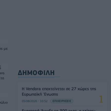
ός με
ΔΗΜΟΦΙΛΗ
ρος
Στα
Η Vendora επεκτείνεται σε 27 χώρες της
Ευρωπαϊκή 'Ενωσης
05/08/2026 - 10:52
ΕΠΙΧΕΙΡΗΣΕΙΣ
ούλιο
Evergood: Άγγιξε τα 300 εκατ. ο τζίρος-