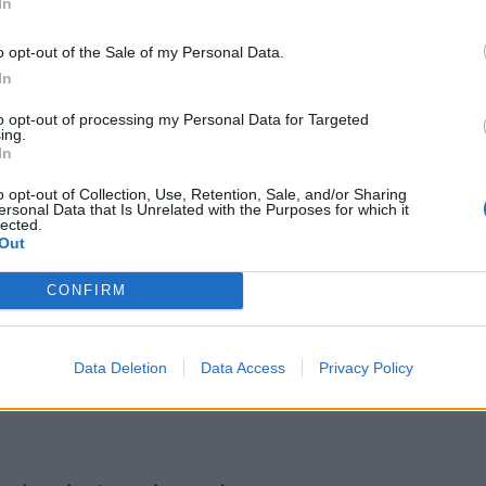
In
λής του Ινστιτούτου Οικονομικών Ερευνών Ifo του
o opt-out of the Sale of my Personal Data.
η εργατικού δυναμικού θα οδηγήσει τους εργοδότες
In
νου να ικανοποιήσουν τις απαιτήσεις των
to opt-out of processing my Personal Data for Targeted
ing.
In
o opt-out of Collection, Use, Retention, Sale, and/or Sharing
ersonal Data that Is Unrelated with the Purposes for which it
lected.
Out
CONFIRM
Data Deletion
Data Access
Privacy Policy