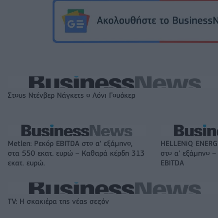
Στους Ντένβερ Νάγκετς ο Λόνι Γουόκερ
Metlen: Ρεκόρ EBITDA στο α' εξάμηνο,
HELLENiQ ENERGY
στα 550 εκατ. ευρώ – Καθαρά κέρδη 313
στο α' εξάμηνο –
εκατ. ευρώ.
EBITDA
TV: Η σκακιέρα της νέας σεζόν