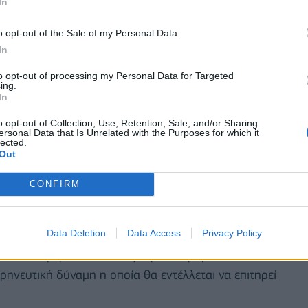
In
o opt-out of the Sale of my Personal Data.
In
to opt-out of processing my Personal Data for Targeted
ing.
In
o opt-out of Collection, Use, Retention, Sale, and/or Sharing
ersonal Data that Is Unrelated with the Purposes for which it
lected.
Out
CONFIRM
ζάν Ιλχάμ Αλίεφ
Data Deletion
Data Access
Privacy Policy
ήλωσε σήμερα ότι στο Ναγκόρνο Καραμπάχ δεν θα
ρηνευτική δύναμη η οποία θα εντέλλεται να επιτηρεί