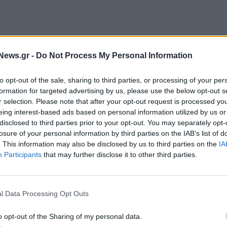
News.gr -
Do Not Process My Personal Information
to opt-out of the sale, sharing to third parties, or processing of your per
ία που υπεγράφη «θα δημιουργήσει τις αναγκαίες
formation for targeted advertising by us, please use the below opt-out s
λήρης επίλυση της κρίσης» στο Ναγκόρνο Καραμπάχ.
r selection. Please note that after your opt-out request is processed y
eing interest-based ads based on personal information utilized by us or
ε ισχύ χθες στις 23:00 (ώρα Ελλάδας).
disclosed to third parties prior to your opt-out. You may separately opt-
losure of your personal information by third parties on the IAB’s list of
τζάν (Ιλχάμ Αλίεφ), ο πρωθυπουργός της Αρμενίας
. This information may also be disclosed by us to third parties on the
IA
Participants
that may further disclose it to other third parties.
ς Ομοσπονδίας (Βλαντίμιρ Πούτιν) υπέγραψαν
υση του πυρός και το τέλος όλων των στρατιωτικών
όρνο Καραμπάχ από τα μεσάνυχτα της 10ης
l Data Processing Opt Outs
η που δημοσιοποίησαν οι υπηρεσίες της ρωσικής
o opt-out of the Sharing of my personal data.