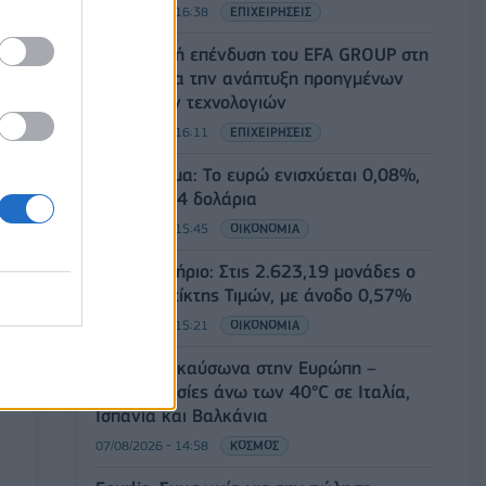
07/08/2026 - 16:38
ΕΠΙΧΕΙΡΗΣΕΙΣ
Στρατηγική επένδυση του EFA GROUP στη
Fractal για την ανάπτυξη προηγμένων
αμυντικών τεχνολογιών
07/08/2026 - 16:11
ΕΠΙΧΕΙΡΗΣΕΙΣ
Συνάλλαγμα: Το ευρώ ενισχύεται 0,08%,
στα 1,1534 δολάρια
07/08/2026 - 15:45
ΟΙΚΟΝΟΜΙΑ
Χρηματιστήριο: Στις 2.623,19 μονάδες ο
Γενικός Δείκτης Τιμών, με άνοδο 0,57%
07/08/2026 - 15:21
ΟΙΚΟΝΟΜΙΑ
Νέο κύμα καύσωνα στην Ευρώπη –
Θερμοκρασίες άνω των 40°C σε Ιταλία,
Ισπανία και Βαλκάνια
07/08/2026 - 14:58
ΚΟΣΜΟΣ