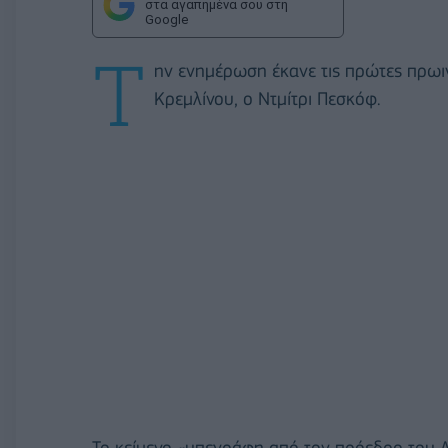
στα αγαπημένα σου στη
Google
Τ
ην ενημέρωση έκανε τις πρώτες πρωι
Κρεμλίνου, ο Ντμίτρι Πεσκόφ.
Το κείμενο «υπεγράφη από τον πρόεδρο του 