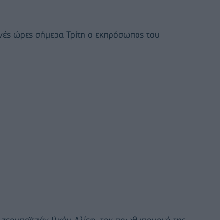
νές ώρες σήμερα Τρίτη ο εκπρόσωπος του
Αζερμπαϊτζάν Ιλχάμ Αλίεφ, τον πρωθυπουργό της