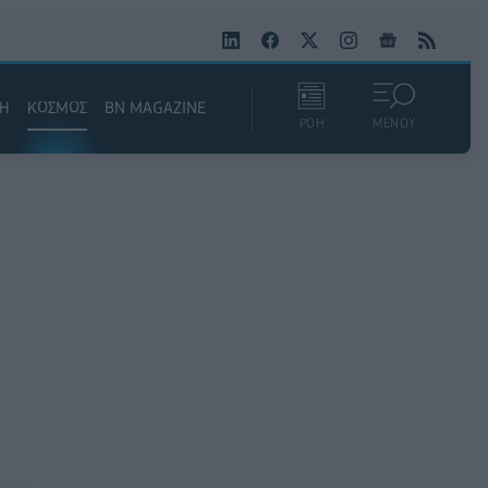
ΚΗ
ΚΟΣΜΟΣ
BN MAGAZINE
ΡΟΗ
ΜΕΝΟΥ