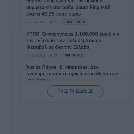
Fourlis: Συμφωνία για την πώληση
συμμετοχής στο Sofia South Ring Mall
έναντι 49,35 εκατ. ευρώ
07/08/2026 - 14:39
ΕΠΙΧΕΙΡΗΣΕΙΣ
ΥΠΠΟ: Επιχορηγήσεις 1.106.000 ευρώ για
την ενίσχυση των Πολυθεματικών
Φεστιβάλ σε όλη την Ελλάδα
07/08/2026 - 14:34
ΟΙΚΟΝΟΜΙΑ
Άρειος Πάγος- Ε. Μπακέλας: Δεν
ανασύρεται από το αρχείο η υπόθεση των
υποκλοπών
07/08/2026 - 14:11
ΕΛΛΑΔΑ
ΟΛΕΣ ΟΙ ΕΙΔΗΣΕΙΣ
Σαουδική Αραβία, Τουρκία και Πακιστάν
υπογράφουν κοινή αμυντική συμφωνία
07/08/2026 - 13:47
ΚΟΣΜΟΣ