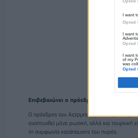
Opted 
I want t
Opted 
I want 
Advertis
Opted 
I want t
of my P
was col
Opted 
Επιβεβαιώνει ο πρόεδρος του Αζερμπαϊτ
Ο πρόεδρος του Αζερμπαϊτζάν Ιλχάμ Αλίεφ δ
αναπτυχθεί μόνο ρωσική, αλλά και τουρκική ει
τη συμφωνία κατάπαυσης του πυρός.