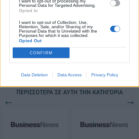
I want to opt-out of processing my
Personal Data for Targeted Advertising.
Opted In
18η συνεχόμενη χρονιά για τον ΟΤΕ στη διεθνή σειρά δεικτών
I want to opt-out of Collection, Use,
FTSE4Good
Retention, Sale, and/or Sharing of my
Personal Data that Is Unrelated with the
Purposes for which it was collected.
Opted Out
Alpha Bank: Για πρώτη φορά το Αρχαίο Θέατρο Επιδαύρου άνοιξε τις
CONFIRM
πύλες του σε όλους
Data Deletion
Data Access
Privacy Policy
ΠΕΡΙΣΣΌΤΕΡΑ ΣΕ ΑΥΤΉ ΤΗΝ ΚΑΤΗΓΟΡΊΑ