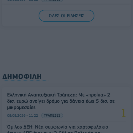
5G παντού, 6G στον ορίζοντα: Πού βρίσκεται η
ΟΛΕΣ ΟΙ ΕΙΔΗΣΕΙΣ
Ελλάδα στη μεγάλη τεχνολογική μετάβαση
08/08/2026 - 10:54
ΤΕΧΝΟΛΟΓΙΑ
ΔΗΜΟΦΙΛΗ
Ελληνική Αναπτυξιακή Τράπεζα: Με «προίκα» 2
δισ. ευρώ ανοίγει δρόμο για δάνεια έως 5 δισ. σε
μικρομεσαίες
08/08/2026 - 11:22
ΤΡΑΠΕΖΕΣ
Όμιλος ΔΕΗ: Νέα συμφωνία για χαρτοφυλάκιο
έργων ΑΠΕ άνω των 2 GW σε Πολωνία και