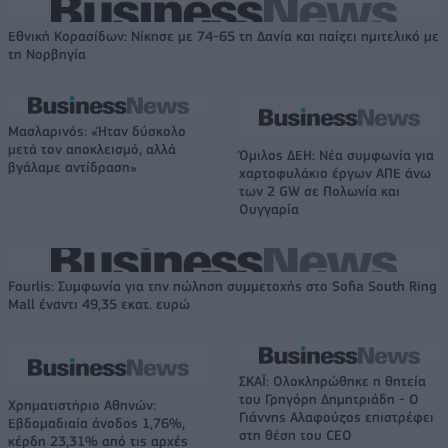
Εθνική Κορασίδων: Νίκησε με 74-65 τη Δανία και παίζει ημιτελικό με
τη Νορβηγία
Μασλαρινός: «Ήταν δύσκολο
μετά τον αποκλεισμό, αλλά
Όμιλος ΔΕΗ: Νέα συμφωνία για
βγάλαμε αντίδραση»
χαρτοφυλάκιο έργων ΑΠΕ άνω
των 2 GW σε Πολωνία και
Ουγγαρία
Fourlis: Συμφωνία για την πώληση συμμετοχής στο Sofia South Ring
Mall έναντι 49,35 εκατ. ευρώ
ΣΚΑΪ: Ολοκληρώθηκε η θητεία
του Γρηγόρη Δημητριάδη - Ο
Χρηματιστήριο Αθηνών:
Γιάννης Αλαφούζος επιστρέφει
Εβδομαδιαία άνοδος 1,76%,
στη θέση του CEO
κέρδη 23,31% από τις αρχές