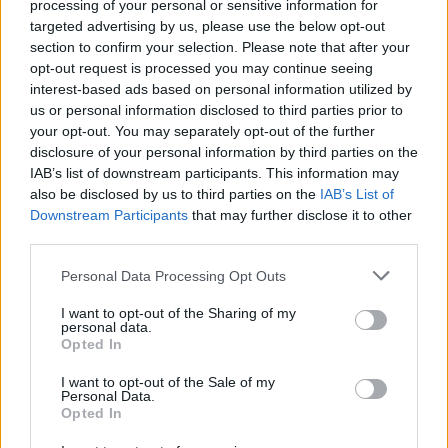
processing of your personal or sensitive information for
targeted advertising by us, please use the below opt-out
Ελληνική Αναπτυξιακή Τράπεζα: Με «προίκα» 2 δισ. ευρώ ανοίγει
section to confirm your selection. Please note that after your
δρόμο για δάνεια έως 5 δισ. σε μικρομεσαίες
opt-out request is processed you may continue seeing
interest-based ads based on personal information utilized by
us or personal information disclosed to third parties prior to
your opt-out. You may separately opt-out of the further
disclosure of your personal information by third parties on the
Β.Σ. Καρούλιας: Τζίρος 98,7
Deloitte Ελλάδος:
IAB’s list of downstream participants. This information may
εκατ. ευρώ και αύξηση κερδών
Χρηματοοικονομικός
57% - Τα νέα στοιχήματα σε
σύμβουλος της ΔΕΗ για την
also be disclosed by us to third parties on the
IAB’s List of
low & non alcohol
είσοδο στην πολωνική αγορά
Downstream Participants
that may further disclose it to other
ενέργειας
third parties.
Personal Data Processing Opt Outs
Η Chery επενδύει 75 εκατ. δολάρια στην KG Mobility
I want to opt-out of the Sharing of my
personal data.
Opted In
I want to opt-out of the Sale of my
Το FIAT 500 Hybrid τώρα από
Ατρόμητος και Novibet
Personal Data.
18.990 ευρώ
συνεχίζουν μαζί: Ανανέωση της
Opted In
συνεργασίας τους μέχρι το
2028