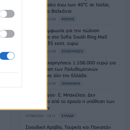
Θερμοκρασίες άνω των 40°C σε Ιταλία,
Ισπανία και Βαλκάνια
07/08/2026 - 14:58
ΚΟΣΜΟΣ
Fourlis: Συμφωνία για την πώληση
συμμετοχής στο Sofia South Ring Mall
έναντι 49,35 εκατ. ευρώ
07/08/2026 - 14:39
ΕΠΙΧΕΙΡΗΣΕΙΣ
ΥΠΠΟ: Επιχορηγήσεις 1.106.000 ευρώ για
την ενίσχυση των Πολυθεματικών
Φεστιβάλ σε όλη την Ελλάδα
07/08/2026 - 14:34
ΟΙΚΟΝΟΜΙΑ
Άρειος Πάγος- Ε. Μπακέλας: Δεν
ανασύρεται από το αρχείο η υπόθεση των
υποκλοπών
07/08/2026 - 14:11
ΕΛΛΑΔΑ
Σαουδική Αραβία, Τουρκία και Πακιστάν