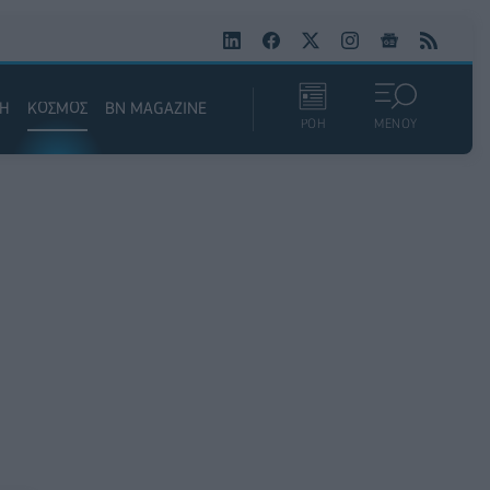
ΚΗ
ΚΟΣΜΟΣ
BN MAGAZINE
ΡΟΗ
ΜΕΝΟΥ