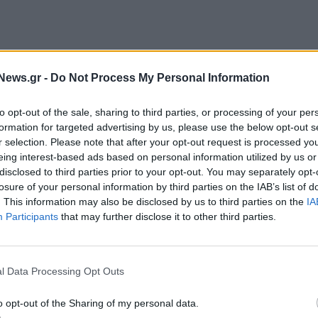
News.gr -
Do Not Process My Personal Information
to opt-out of the sale, sharing to third parties, or processing of your per
formation for targeted advertising by us, please use the below opt-out s
r selection. Please note that after your opt-out request is processed y
eing interest-based ads based on personal information utilized by us or
disclosed to third parties prior to your opt-out. You may separately opt-
losure of your personal information by third parties on the IAB’s list of
. This information may also be disclosed by us to third parties on the
IA
Participants
that may further disclose it to other third parties.
. Οι κινεζικές εταιρείες εισαγωγών θα πρέπει να
 από το μέτρο αυτό.
l Data Processing Opt Outs
οποιηθεί καλύτερα η αυξανόμενη ζήτηση των Κινέζων
η της Επιτροπής, στην οποία δεν γίνεται αναφορά
o opt-out of the Sharing of my personal data.