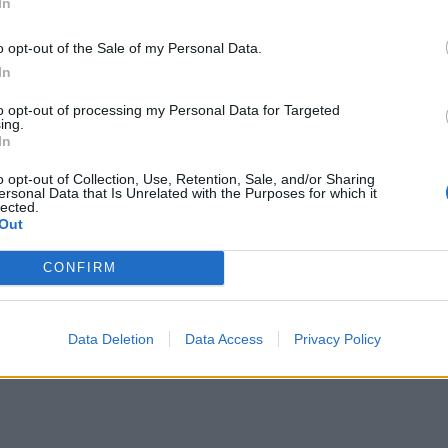
In
o opt-out of the Sale of my Personal Data.
ου τα νοσοκομεία της χώρας, στην οποία η επιδημία
In
ερους από 72.000 ανθρώπους και έχει προκαλέσει
τικές ελλείψεις σε ιατρικές προμήθειες.
to opt-out of processing my Personal Data for Targeted
ing.
In
o opt-out of Collection, Use, Retention, Sale, and/or Sharing
ersonal Data that Is Unrelated with the Purposes for which it
lected.
Out
CONFIRM
Data Deletion
Data Access
Privacy Policy