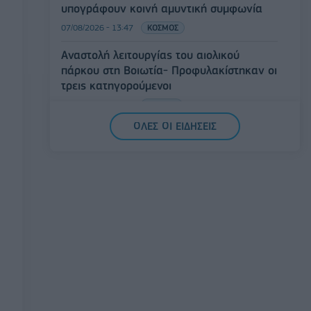
υπογράφουν κοινή αμυντική συμφωνία
07/08/2026 - 13:47
ΚΟΣΜΟΣ
Αναστολή λειτουργίας του αιολικού
πάρκου στη Βοιωτία- Προφυλακίστηκαν οι
τρεις κατηγορούμενοι
07/08/2026 - 13:23
ΕΛΛΑΔΑ
ΟΛΕΣ ΟΙ ΕΙΔΗΣΕΙΣ
Χρηματιστήριο: Στις 2.618,95 μονάδες ο
Γενικός Δείκτης Τιμών, με άνοδο 0,40%
07/08/2026 - 13:07
ΟΙΚΟΝΟΜΙΑ