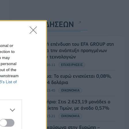
ΡΟΗ ΕΙΔΗΣΕΩΝ
Στρατηγική επένδυση του EFA GROUP στη
sonal or
Fractal για την ανάπτυξη προηγμένων
ection to
αμυντικών τεχνολογιών
ou may
 personal
07/08/2026 - 16:11
ΕΠΙΧΕΙΡΗΣΕΙΣ
out of the
Συνάλλαγμα: Το ευρώ ενισχύεται 0,08%,
 downstream
B’s List of
στα 1,1534 δολάρια
07/08/2026 - 15:45
ΟΙΚΟΝΟΜΙΑ
Χρηματιστήριο: Στις 2.623,19 μονάδες ο
Γενικός Δείκτης Τιμών, με άνοδο 0,57%
07/08/2026 - 15:21
ΟΙΚΟΝΟΜΙΑ
Νέο κύμα καύσωνα στην Ευρώπη –