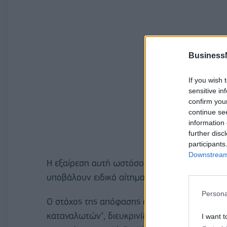
Business
If you wish 
sensitive in
confirm you
continue se
information 
further disc
participants
Downstream 
Η εξαίρεση αυτή ωστόσο δεν θα γίνει αυτόματα
υποβάλουν ειδικό αίτημα για να επωφεληθούν
Persona
Ο στόχος της απόφασης αυτής είναι "να ικαν
καταναλωτών", διευκρινίζεται στην ανακοίνωσ
I want t