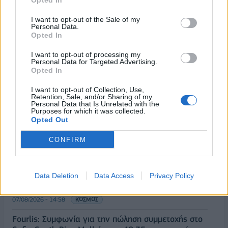
Opted In
07/08/2026 - 16:38
ΕΠΙΧΕΙΡΗΣΕΙΣ
I want to opt-out of the Sale of my
Personal Data.
Στρατηγική επένδυση του EFA GROUP στη Fractal
Opted In
για την ανάπτυξη προηγμένων αμυντικών
τεχνολογιών
I want to opt-out of processing my
Personal Data for Targeted Advertising.
07/08/2026 - 16:11
ΕΠΙΧΕΙΡΗΣΕΙΣ
Opted In
Συνάλλαγμα: Το ευρώ ενισχύεται 0,08%, στα
I want to opt-out of Collection, Use,
1,1534 δολάρια
Retention, Sale, and/or Sharing of my
Personal Data that Is Unrelated with the
Purposes for which it was collected.
07/08/2026 - 15:45
ΟΙΚΟΝΟΜΙΑ
Opted Out
Χρηματιστήριο: Στις 2.623,19 μονάδες ο Γενικός
CONFIRM
Δείκτης Τιμών, με άνοδο 0,57%
07/08/2026 - 15:21
ΟΙΚΟΝΟΜΙΑ
Νέο κύμα καύσωνα στην Ευρώπη – Θερμοκρασίες
Data Deletion
Data Access
Privacy Policy
άνω των 40°C σε Ιταλία, Ισπανία και Βαλκάνια
07/08/2026 - 14:58
ΚΟΣΜΟΣ
Fourlis: Συμφωνία για την πώληση συμμετοχής στο