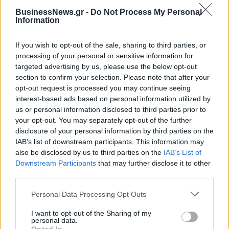
BusinessNews.gr -
Do Not Process My Personal
Information
If you wish to opt-out of the sale, sharing to third parties, or
processing of your personal or sensitive information for
targeted advertising by us, please use the below opt-out
section to confirm your selection. Please note that after your
opt-out request is processed you may continue seeing
interest-based ads based on personal information utilized by
us or personal information disclosed to third parties prior to
your opt-out. You may separately opt-out of the further
ΡΟΗ ΕΙΔΗΣΕΩΝ
disclosure of your personal information by third parties on the
IAB’s list of downstream participants. This information may
also be disclosed by us to third parties on the
IAB’s List of
ΥΠΑΑΤ: Επιπλέον 12,5 εκατ. ευρώ στις Περιφέρειες
Downstream Participants
that may further disclose it to other
για την ενίσχυση της βιοασφάλειας
third parties.
07/08/2026 - 17:02
ΟΙΚΟΝΟΜΙΑ
Personal Data Processing Opt Outs
Deloitte Ελλάδος: Χρηματοοικονομικός σύμβουλος
I want to opt-out of the Sharing of my
της ΔΕΗ για την είσοδο στην πολωνική αγορά
personal data.
ενέργειας