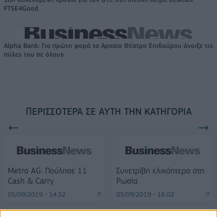
FTSE4Good
Alpha Bank: Για πρώτη φορά το Αρχαίο Θέατρο Επιδαύρου άνοιξε τις
πύλες του σε όλους
ΠΕΡΙΣΣΌΤΕΡΑ ΣΕ ΑΥΤΉ ΤΗΝ ΚΑΤΗΓΟΡΊΑ
Metro AG: Πούλησε 11
Συνετρίβη ελικόπτερο στη
Cash & Carry
Ρωσία
05/09/2019 - 14:52
05/09/2019 - 16:02