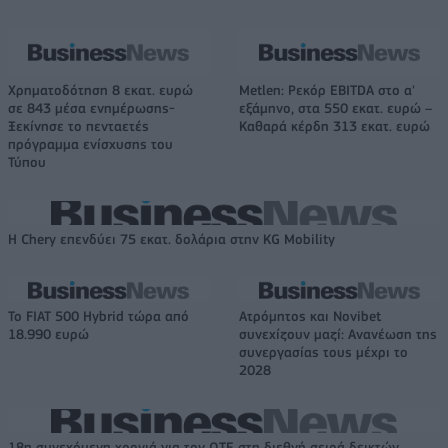
Χρηματοδότηση 8 εκατ. ευρώ
Metlen: Ρεκόρ EBITDA στο α'
σε 843 μέσα ενημέρωσης-
εξάμηνο, στα 550 εκατ. ευρώ –
Ξεκίνησε το πενταετές
Καθαρά κέρδη 313 εκατ. ευρώ
πρόγραμμα ενίσχυσης του
Τύπου
Η Chery επενδύει 75 εκατ. δολάρια στην KG Mobility
Το FIAT 500 Hybrid τώρα από
Ατρόμητος και Novibet
18.990 ευρώ
συνεχίζουν μαζί: Ανανέωση της
συνεργασίας τους μέχρι το
2028
18η συνεχόμενη χρονιά για τον ΟΤΕ στη διεθνή σειρά δεικτών