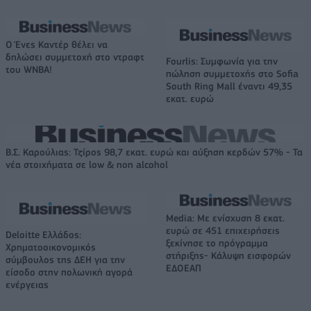
Ο Ένες Καντέρ θέλει να
δηλώσει συμμετοχή στο ντραφτ
Fourlis: Συμφωνία για την
του WNBA!
πώληση συμμετοχής στο Sofia
South Ring Mall έναντι 49,35
εκατ. ευρώ
Β.Σ. Καρούλιας: Τζίρος 98,7 εκατ. ευρώ και αύξηση κερδών 57% - Τα
νέα στοιχήματα σε low & non alcohol
Media: Με ενίσχυση 8 εκατ.
ευρώ σε 451 επιχειρήσεις
Deloitte Ελλάδος:
ξεκίνησε το πρόγραμμα
Χρηματοοικονομικός
στήριξης- Κάλυψη εισφορών
σύμβουλος της ΔΕΗ για την
ΕΔΟΕΑΠ
είσοδο στην πολωνική αγορά
ενέργειας