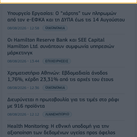
Υπουργείο Εργασίας: Ο “χάρτης” των πληρωμών
από τον e-ΕΦΚΑ και τη ΔΥΠΑ έως τις 14 Αυγούστου
08/08/2026 - 12:58
ΟΙΚΟΝΟΜΙΑ
Οι Hamilton Reserve Bank και SEE Capital
Hamilton Ltd. συνάπτουν συμφωνία υπηρεσιών
μάρκετινγκ
08/08/2026 - 13:44
ΕΠΙΧΕΙΡΗΣΕΙΣ
Χρηματιστήριο Αθηνών: Εβδομαδιαία άνοδος
1,76%, κέρδη 23,31% από τις αρχές του έτους
08/08/2026 - 12:36
ΟΙΚΟΝΟΜΙΑ
Διευρύνεται η πρωτοβουλία για τις τιμές στο ράφι
με 916 προϊόντα
08/08/2026 - 12:12
ΛΙΑΝΕΜΠΟΡΙΟ
Health Monitoring: Η εθνική υποδομή για την
αξιοποίηση των δεδομένων υγείας προς όφελος