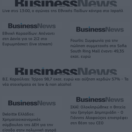
Live στις 13:00, ο αγώνας της Εθνικής Παίδων κόντρα στο Ισραήλ
Εθνική Κορασίδων: Απέναντι
στη Δανία για το 2/2 στο
Fourlis: Συμφωνία για την
Ευρωμπάσκετ (live stream)
πώληση συμμετοχής στο Sofia
South Ring Mall έναντι 49,35
εκατ. ευρώ
Β.Σ. Καρούλιας: Τζίρος 98,7 εκατ. ευρώ και αύξηση κερδών 57% - Τα
νέα στοιχήματα σε low & non alcohol
ΣΚΑΪ: Ολοκληρώθηκε η θητεία
του Γρηγόρη Δημητριάδη - Ο
Deloitte Ελλάδος:
Γιάννης Αλαφούζος επιστρέφει
Χρηματοοικονομικός
στη θέση του CEO
σύμβουλος της ΔΕΗ για την
είσοδο στην πολωνική αγορά