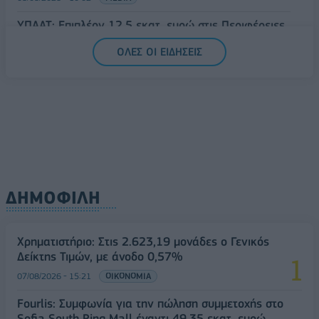
ΥΠΑΑΤ: Επιπλέον 12,5 εκατ. ευρώ στις Περιφέρειες
για την ενίσχυση της βιοασφάλειας
ΟΛΕΣ ΟΙ ΕΙΔΗΣΕΙΣ
07/08/2026 - 17:02
ΟΙΚΟΝΟΜΙΑ
ΔΗΜΟΦΙΛΗ
Χρηματιστήριο: Στις 2.623,19 μονάδες ο Γενικός
Δείκτης Τιμών, με άνοδο 0,57%
07/08/2026 - 15:21
ΟΙΚΟΝΟΜΙΑ
Fourlis: Συμφωνία για την πώληση συμμετοχής στο
Sofia South Ring Mall έναντι 49,35 εκατ. ευρώ