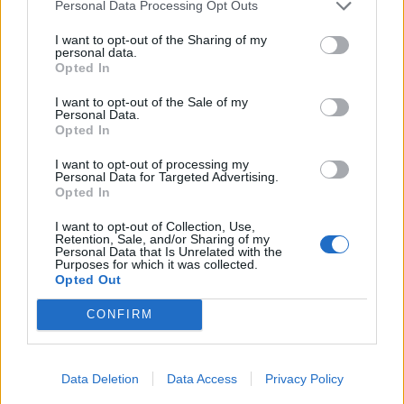
Personal Data Processing Opt Outs
πρωθυπουργό επιτάχυνση
Το 40% των περιπτώσεων
για τη χορήγηση
I want to opt-out of the Sharing of my
καρκίνου οφείλεται σε
personal data.
φαρμάκων υψηλού
τροποποιήσιμους
Opted In
κόστους από τα ιδιωτικά
παράγοντες κινδύνου
φαρμακεία
I want to opt-out of the Sale of my
29/08/2024 - 10:11
Personal Data.
28/08/2024 - 11:38
Opted In
I want to opt-out of processing my
Personal Data for Targeted Advertising.
Opted In
I want to opt-out of Collection, Use,
Retention, Sale, and/or Sharing of my
Personal Data that Is Unrelated with the
Purposes for which it was collected.
Opted Out
CONFIRM
ΡΟΗ ΕΙΔΗΣΕΩΝ
Data Deletion
Data Access
Privacy Policy