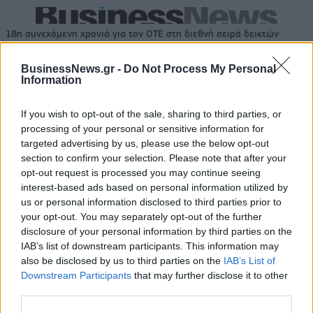
18η συνεχόμενη χρονιά για τον ΟΤΕ στη διεθνή σειρά δεικτών
FTSE4Good
BusinessNews.gr -
Do Not Process My Personal
Information
Alpha Bank: Για πρώτη φορά το Αρχαίο Θέατρο Επιδαύρου άνοιξε τις
πύλες του σε όλους
If you wish to opt-out of the sale, sharing to third parties, or
processing of your personal or sensitive information for
targeted advertising by us, please use the below opt-out
section to confirm your selection. Please note that after your
opt-out request is processed you may continue seeing
interest-based ads based on personal information utilized by
ΠΕΡΙΣΣΌΤΕΡΑ ΣΕ ΑΥΤΉ ΤΗΝ ΚΑΤΗΓΟΡΊΑ
us or personal information disclosed to third parties prior to
your opt-out. You may separately opt-out of the further
disclosure of your personal information by third parties on the
IAB’s list of downstream participants. This information may
also be disclosed by us to third parties on the
IAB’s List of
Downstream Participants
that may further disclose it to other
third parties.
ΦΣΘ: Ζήτησε από τον