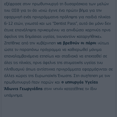
εξέφρασε στον πρωθυπουργό τη δυσαρέσκεια των μελών
του ΟΣΘ για το ότι «ενώ έγινε ένα πρώτο βήμα για την
εφαρμογή ενός προγράμματος πρόληψης για παιδιά ηλικίας
6-12 ετών, γνωστό και ως “Dentist Pass”, αυτό όχι μόνο δεν
έτυχε επανάληψης προκειμένου να αποδώσει καρπούς προς
όφελος της δημόσιας υγείας, τουναντίον καταργήθηκε».
Ζητήθηκε από την κυβέρνηση
να βρεθούν οι πόροι
ούτως
ώστε το παραπάνω πρόγραμμα να καθιερωθεί μόνιμα
επαναλαμβανόμενα ετησίως και σταδιακά να επεκταθεί σε
όλες τις ηλικίες, προς όφελος της στοματικής υγείας του
πληθυσμού όπως αντίστοιχα προγράμματα εφαρμόζονται σε
άλλες χώρες της Ευρωπαϊκής Ένωσης. Στη συζήτηση με τον
πρωθυπουργό ήταν παρών και
ο υπουργός Υγείας
Άδωνις Γεωργιάδης
στον οποίο κατατέθηκε το ίδιο
υπόμνημα.