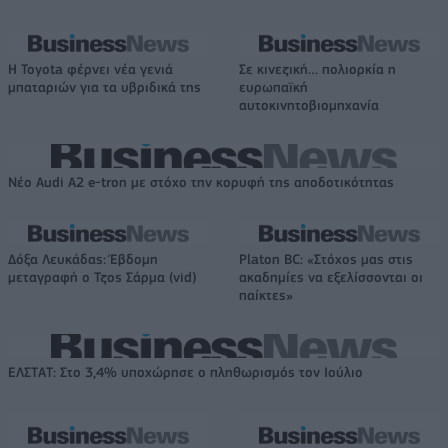
Η Toyota φέρνει νέα γενιά
Σε κινεζική… πολιορκία η
μπαταριών για τα υβριδικά της
ευρωπαϊκή
αυτοκινητοβιομηχανία
Νέο Audi A2 e-tron με στόχο την κορυφή της αποδοτικότητας
Δόξα Λευκάδας: Έβδομη
Platon BC: «Στόχος μας στις
μεταγραφή ο Τζος Σάρμα (vid)
ακαδημίες να εξελίσσονται οι
παίκτες»
ΕΛΣΤΑΤ: Στο 3,4% υποχώρησε ο πληθωρισμός τον Ιούλιο