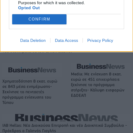
Purposes for which it was collected.
κάτι μεγάλο με την ιδιοκτησία
Fourlis: Συμφωνία για την
Opted Out
και τη διοίκηση»
πώληση συμμετοχής στο Sofia
South Ring Mall έναντι 49,35
CONFIRM
εκατ. ευρώ
Data Deletion
Data Access
Privacy Policy
Β.Σ. Καρούλιας: Τζίρος 98,7 εκατ. ευρώ και αύξηση κερδών 57% - Τα
νέα στοιχήματα σε low & non alcohol
Media: Με ενίσχυση 8 εκατ.
ευρώ σε 451 επιχειρήσεις
Χρηματοδότηση 8 εκατ. ευρώ
ξεκίνησε το πρόγραμμα
σε 843 μέσα ενημέρωσης-
στήριξης- Κάλυψη εισφορών
Ξεκίνησε το πενταετές
ΕΔΟΕΑΠ
πρόγραμμα ενίσχυσης του
Τύπου
IAB Hellas: Νέα Διοικούσα Επιτροπή και νέο Διοικητικό Συμβούλιο -
Πρόεδρος ο Γαληνός Γιαγλής