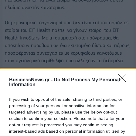
πλαίσιο ανοιχτής καινοτομίας.
Οι μεμονωμένοι οργανισμοί που δεν είναι επί του παρόντος
εταίροι του EIT Health πρέπει να γίνουν εταίροι του EIT
Health InnoStars. Με τη συμμετοχή στο πρόγραμμα, θα
αποκτήσουν πρόσβαση σε ένα εκτεταμένο δίκτυο και πόρους,
προσφέροντας συνεργασίες με κορυφαίους καινοτόμους
στην υγειονομική περίθαλψη, που αλλάζουν τα δεδομένα.
Οι ενδιαφερόμενοι οργανισμοί μπορούν να μάθουν
BusinessNews.gr -
Do Not Process My Personal
περισσότερα και να υποβάλουν αίτηση στη διεύθυνση
Information
InnoStars Connect | EIT Health
If you wish to opt-out of the sale, sharing to third parties, or
processing of your personal or sensitive information for
targeted advertising by us, please use the below opt-out
section to confirm your selection. Please note that after your
opt-out request is processed you may continue seeing
EIT HEALTH
INNOSTARS CONNECT
interest-based ads based on personal information utilized by