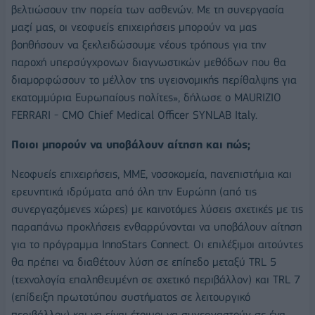
βελτιώσουν την πορεία των ασθενών. Με τη συνεργασία
μαζί μας, οι νεοφυείς επιχειρήσεις μπορούν να μας
βοηθήσουν να ξεκλειδώσουμε νέους τρόπους για την
παροχή υπερσύγχρονων διαγνωστικών μεθόδων που θα
διαμορφώσουν το μέλλον της υγειονομικής περίθαλψης για
εκατομμύρια Ευρωπαίους πολίτες», δήλωσε ο MAURIZIO
FERRARI - CMO Chief Medical Officer SYNLAB Italy.
Ποιοι μπορούν να υποβάλουν αίτηση και πώς;
Νεοφυείς επιχειρήσεις, ΜΜΕ, νοσοκομεία, πανεπιστήμια και
ερευνητικά ιδρύματα από όλη την Ευρώπη (από τις
συνεργαζόμενες χώρες) με καινοτόμες λύσεις σχετικές με τις
παραπάνω προκλήσεις ενθαρρύνονται να υποβάλουν αίτηση
για το πρόγραμμα InnoStars Connect. Οι επιλέξιμοι αιτούντες
θα πρέπει να διαθέτουν λύση σε επίπεδο μεταξύ TRL 5
(τεχνολογία επαληθευμένη σε σχετικό περιβάλλον) και TRL 7
(επίδειξη πρωτοτύπου συστήματος σε λειτουργικό
περιβάλλον) και να είναι έτοιμοι να συνεργαστούν σε ένα