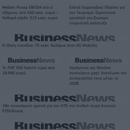
Metlen: Ρεκόρ EBITDA στο α'
Ειδικό Χωροταξικό Πλαίσιο για
εξάμηνο, στα 550 εκατ. ευρώ –
τον Τουρισμό: Στρατηγικό
Καθαρά κέρδη 313 εκατ. ευρώ
εργαλείο για βιώσιμη
τουριστική ανάπτυξη
Η Chery επενδύει 75 εκατ. δολάρια στην KG Mobility
Το FIAT 500 Hybrid τώρα από
Ατρόμητος και Novibet
18.990 ευρώ
συνεχίζουν μαζί: Ανανέωση της
συνεργασίας τους μέχρι το
2028
18η συνεχόμενη χρονιά για τον ΟΤΕ στη διεθνή σειρά δεικτών
FTSE4Good