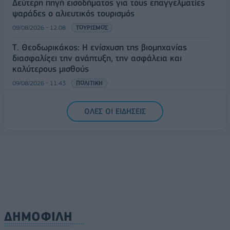
Δεύτερη πηγή εισοδήματος για τους επαγγελματίες
ψαράδες ο αλιευτικός τουρισμός
09/08/2026 - 12:08
ΤΟΥΡΙΣΜΟΣ
Τ. Θεοδωρικάκος: Η ενίσχυση της βιομηχανίας
διασφαλίζει την ανάπτυξη, την ασφάλεια και
καλύτερους μισθούς
09/08/2026 - 11:43
ΠΟΛΙΤΙΚΗ
Υπ. Μεταφορών: Οριστική λύση στο ζήτημα των
ΟΛΕΣ ΟΙ ΕΙΔΗΣΕΙΣ
πινακίδων κυκλοφορίας - Τέλος στις χρονοβόρες
διαδικασίες
09/08/2026 - 11:18
ΕΛΛΑΔΑ
ΔΗΜΟΦΙΛΗ