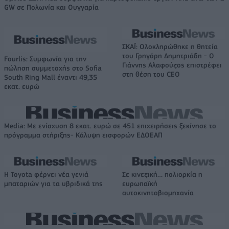
GW σε Πολωνία και Ουγγαρία
ΣΚΑΪ: Ολοκληρώθηκε η θητεία
του Γρηγόρη Δημητριάδη - Ο
Fourlis: Συμφωνία για την
Γιάννης Αλαφούζος επιστρέφει
πώληση συμμετοχής στο Sofia
στη θέση του CEO
South Ring Mall έναντι 49,35
εκατ. ευρώ
Media: Με ενίσχυση 8 εκατ. ευρώ σε 451 επιχειρήσεις ξεκίνησε το
πρόγραμμα στήριξης- Κάλυψη εισφορών ΕΔΟΕΑΠ
Η Toyota φέρνει νέα γενιά
Σε κινεζική… πολιορκία η
μπαταριών για τα υβριδικά της
ευρωπαϊκή
αυτοκινητοβιομηχανία