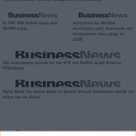
Το FIAT 500 Hybrid τώρα από
Ατρόμητος και Novibet
18.990 ευρώ
συνεχίζουν μαζί: Ανανέωση της
συνεργασίας τους μέχρι το
2028
18η συνεχόμενη χρονιά για τον ΟΤΕ στη διεθνή σειρά δεικτών
FTSE4Good
Alpha Bank: Για πρώτη φορά το Αρχαίο Θέατρο Επιδαύρου άνοιξε τις
πύλες του σε όλους
ΠΕΡΙΣΣΌΤΕΡΑ ΣΕ ΑΥΤΉ ΤΗΝ ΚΑΤΗΓΟΡΊΑ