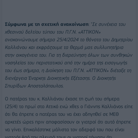
Σύμφωνα με τη σχετική ανακοίνωση
: "
Σε συνέχεια του
χθεσινού δελτίου τύπου του Π.Γ.Ν. «ΑΤΤΙΚΟΝ»
ανακοινώνουμε σήμερα 25/4/2024 το θάνατο του Δημητρίου
Καλλιάνου και εκφράζουμε τα θερμά μας συλλυπητήρια
στην οικογένεια του. Για τη διερεύνηση όλων των συνθηκών
νοσηλείας του περιστατικού από την ημέρα της εισαγωγής
του έως σήμερα, η Διοίκηση του Π.Γ.Ν. «ΑΤΤΙΚΟΝ» διέταξε τη
διενέργεια Ένορκης Διοικητικής Εξέτασης.
Ο Διοικητής
Σπυρίδων Αποστολόπουλος.
Ο πατέρας του κ. Καλλιάνου έχασε τη ζωή του σήμερα
(25/4) το πρωί στο Αττικό ενώ χθες ο Γιάννης Καλλιάνος είπε
ότι θα έπρεπε ο πατέρας του να έχει οδηγηθεί σε ΜΕΘ
αρκετές ώρες πριν αποφασίσουν οι γιατροί ότι αυτό έπρεπε
να γίνει. Επικαλέστηκε μάλιστα τον αδερφό του που είναι
γιατρός.Από την πλευρά τους οι γιατροί τόνισαν ότι