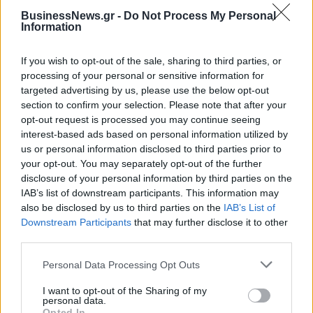
BusinessNews.gr -
Do Not Process My Personal
Information
If you wish to opt-out of the sale, sharing to third parties, or
processing of your personal or sensitive information for
targeted advertising by us, please use the below opt-out
section to confirm your selection. Please note that after your
opt-out request is processed you may continue seeing
Συμμετοχή της ελληνικής
Έρευνα ΠΙΣ:
interest-based ads based on personal information utilized by
φαρμακοβιομηχανίας στην
Δυσαρεστημένοι οι πολίτες
us or personal information disclosed to third parties prior to
Ευρωπαϊκή Συμμαχία για
από το σύστημα υγείας
your opt-out. You may separately opt-out of the further
τα κρίσιμα Φάρμακα
disclosure of your personal information by third parties on the
24/04/2024 - 16:43
25/04/2024 - 15:18
IAB’s list of downstream participants. This information may
also be disclosed by us to third parties on the
IAB’s List of
Downstream Participants
that may further disclose it to other
third parties.
Personal Data Processing Opt Outs
I want to opt-out of the Sharing of my
personal data.
Opted In