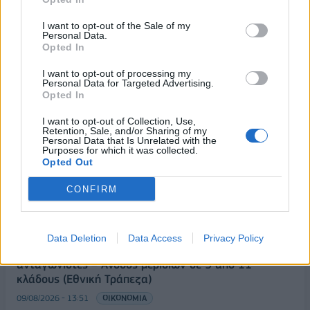
I want to opt-out of the Sale of my
Personal Data.
Opted In
I want to opt-out of processing my
ΡΟΗ ΕΙΔΗΣΕΩΝ
Personal Data for Targeted Advertising.
Opted In
I want to opt-out of Collection, Use,
Π. Μαρινάκης: «Το δημογραφικό δεν μπορεί να
Retention, Sale, and/or Sharing of my
Personal Data that Is Unrelated with the
περιμένει»
Purposes for which it was collected.
Opted Out
09/08/2026 - 14:34
ΠΟΛΙΤΙΚΗ
Ε. Τουρνάς: Πάνω από 400 πυρκαγιές σε δέκα
CONFIRM
ημέρες - Σε επιφυλακή ο κρατικός μηχανισμός
09/08/2026 - 14:17
ΠΟΛΙΤΙΚΗ
Data Deletion
Data Access
Privacy Policy
Εξαγωγές: Η Ελλάδα κερδίζει τους Ευρωπαίους
ανταγωνιστές – Άνοδος μεριδίων σε 9 από 11
κλάδους (Εθνική Τράπεζα)
09/08/2026 - 13:51
ΟΙΚΟΝΟΜΙΑ