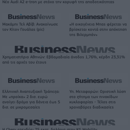
Νέο Audi A2 e-tron με στόχο την κορυφή της αποδοτικότητας
Μακάμπι Τελ Αβίβ: Ανακοίνωσε
«Η οικογένεια Μπας φέρεται να
τον Κίτον Γουάλας (pic)
βρίσκεται κοντά στην απόκτηση
της Βιλερμπάν»
Χρηματιστήριο Αθηνών: Εβδομαδιαία άνοδος 1,76%, κέρδη 23,31%
από τις αρχές του έτους
Ελληνική Αναπτυξιακή Τράπεζα:
Υπ. Μεταφορών: Οριστική λύση
Με «προίκα» 2 δισ. ευρώ
στο ζήτημα των πινακίδων
ανοίγει δρόμο για δάνεια έως 5
κυκλοφορίας - Τέλος στις
δισ. σε μικρομεσαίες
χρονοβόρες διαδικασίες
Η Chery επενδύει 75 εκατ. δολάρια στην KG Mobility