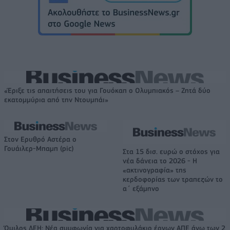
«Έριξε τις απαιτήσεις του για Γουόκαπ ο Ολυμπιακός – Ζητά δύο
εκατομμύρια από την Ντουμπάι»
Στον Ερυθρό Αστέρα ο
Γουάιλερ-Μπαμπ (pic)
Στα 15 δισ. ευρώ ο στόχος για
νέα δάνεια το 2026 - Η
«ακτινογραφία» της
κερδοφορίας των τραπεζών το
α΄ εξάμηνο
Όμιλος ΔΕΗ: Νέα συμφωνία για χαρτοφυλάκιο έργων ΑΠΕ άνω των 2